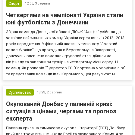
Спорт
12:35,
3 серпня
Четвертими на чемпіонаті України стали
юні футболісти з Донеччини
Збірна команда Донецької області ДЮФК “Альфа” увійшла до
четвірки найсильніших команд України серед юнаків 2012–2013
років народження. У фінальній частині чемпіонату “Золотий
колос України”, що проходила в Береговому на Закарпатті,
донеччани впевнено подолали груповий етап, дійшли до
півфіналу та завершили турнір на четвертому місці серед 11
команд. Як розповів “” директор ГО “Спортивна молодіжна ліга”
та представник команди Іван Коромисло, цей результат м...
Суспільство
18:23,
2 серпня
Окупований Донбас у паливній кризі:
ситуація з цінами, чергами та прогноз
експерта
Паливна криза на тимчасово окуповані території (ТОТ) Донбасу
прийшла трохи пізніше, ніж до Росії та окупованого Криму. Але