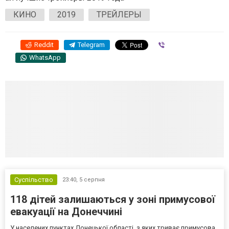
КИНО
2019
ТРЕЙЛЕРЫ
Reddit
Telegram
Viber
WhatsApp
Суспільство
23:40,
5 серпня
118 дітей залишаються у зоні примусової
евакуації на Донеччині
У населених пунктах Донецької області, з яких триває примусова