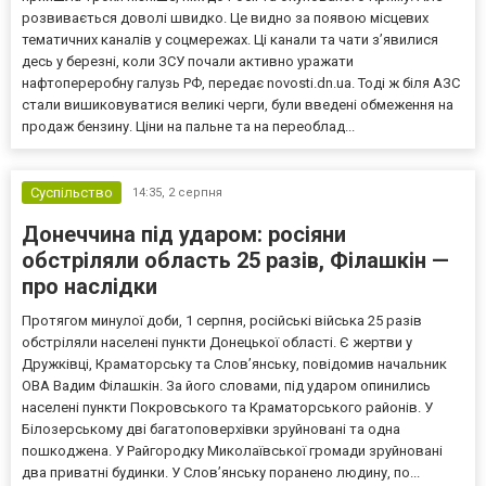
розвивається доволі швидко. Це видно за появою місцевих
тематичних каналів у соцмережах. Ці канали та чати з’явилися
десь у березні, коли ЗСУ почали активно уражати
нафтопереробну галузь РФ, передає novosti.dn.ua. Тоді ж біля АЗС
стали вишиковуватися великі черги, були введені обмеження на
продаж бензину. Ціни на пальне та на переоблад...
Суспільство
14:35,
2 серпня
Донеччина під ударом: росіяни
обстріляли область 25 разів, Філашкін —
про наслідки
Протягом минулої доби, 1 серпня, російські війська 25 разів
обстріляли населені пункти Донецької області. Є жертви у
Дружківці, Краматорську та Слов’янську, повідомив начальник
ОВА Вадим Філашкін. За його словами, під ударом опинились
населені пункти Покровського та Краматорського районів. У
Білозерському дві багатоповерхівки зруйновані та одна
пошкоджена. У Райгородку Миколаївської громади зруйновані
два приватні будинки. У Слов’янську поранено людину, по...