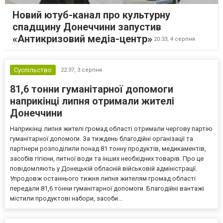
Новий ютуб-канал про культурну
спадщину Донеччини запустив
«Антикризовий медіа-центр»
20:33,
4 серпня
Суспільство
22:37,
3 серпня
81,6 тонни гуманітарної допомоги
наприкінці липня отримали жителі
Донеччини
Наприкінці липня жителі громад області отримали чергову партію
гуманітарної допомоги. За тиждень благодійні організації та
партнери розподілили понад 81 тонну продуктів, медикаментів,
засобів гігієни, питної води та інших необхідних товарів. Про це
повідомляють у Донецькій обласній військовій адміністрації.
Упродовж останнього тижня липня жителям громад області
передали 81,6 тонни гуманітарної допомоги. Благодійні вантажі
містили продуктові набори, засоби...