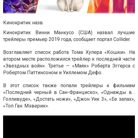
Кинокритик назв
Кинокритик Винни Манкусо (США) назвал лучшие
трейлеры премьер 2019 года, сообщает портал Collider.
Возглавляет список работа Тома Хупера «Кошки». На
втором месте расположился трейлер к последней части
«Звездных войн». Третье — «Маяк» Роберта Эггерса с
Робертом Паттинсоном и Уиллемом Дефо.
В этот список также попали трейлеры к фильмам
«Последний черный в Сан-Франциско», «Однажды в…
Голливуде», «Достать ножи», «Джон Уик 3», «Ее запах»,
«Топ Ган: Мэверик».