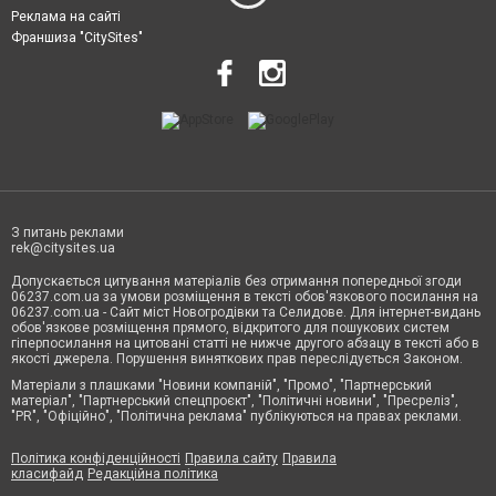
Реклама на сайті
Франшиза "CitySites"
З питань реклами
rek@citysites.ua
Допускається цитування матеріалів без отримання попередньої згоди
06237.com.ua за умови розміщення в тексті обов'язкового посилання на
06237.com.ua - Сайт міст Новогродівки та Селидове. Для інтернет-видань
обов'язкове розміщення прямого, відкритого для пошукових систем
гіперпосилання на цитовані статті не нижче другого абзацу в тексті або в
якості джерела. Порушення виняткових прав переслідується Законом.
Матеріали з плашками "Новини компаній", "Промо", "Партнерський
матеріал", "Партнерський спецпроєкт", "Політичні новини", "Пресреліз",
"PR", "Офіційно", "Політична реклама" публікуються на правах реклами.
Політика конфіденційності
Правила сайту
Правила
класифайд
Редакційна політика