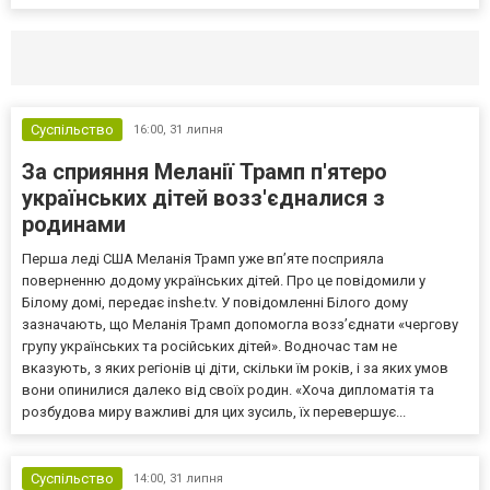
Селидово и Новогродовке
Справочная
Так
Суспільство
16:00,
31 липня
За сприяння Меланії Трамп п'ятеро
українських дітей возз'єдналися з
родинами
Перша леді США Меланія Трамп уже впʼяте посприяла
поверненню додому українських дітей. Про це повідомили у
Білому домі, передає inshe.tv. У повідомленні Білого дому
зазначають, що Меланія Трамп допомогла возз’єднати «чергову
групу українських та російських дітей». Водночас там не
вказують, з яких регіонів ці діти, скільки їм років, і за яких умов
вони опинилися далеко від своїх родин. «Хоча дипломатія та
розбудова миру важливі для цих зусиль, їх перевершує...
Суспільство
14:00,
31 липня