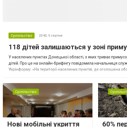
Суспільство
23:40,
5 серпня
118 дітей залишаються у зоні приму
У населених пунктах Донецької області, з яких триває примусо
дітей. Про це на онлайн-брифінгу повідомила начальниця слу
Укрінформу. «На території населених пунктів, де оголошена обо
замінюють, або іншими законними представниками, у 16 населе
Суспільство
Суспільс
Нові мобільні укриття
60% пе