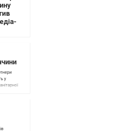
ину
тив
едіа-
ччини
ртнери
ть у
анітарної
ів