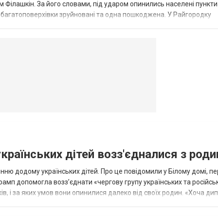
 Філашкін. За його словами, під ударом опинились населені пункти
і багатоповерхівки зруйновані та одна пошкоджена. У Райгородку
в’янську поранено людину, по...
овогродовке
Справочная
Такси
українських дітей возз'єдналися з род
ню додому українських дітей. Про це повідомили у Білому домі, п
рамп допомогла возз’єднати «чергову групу українських та російськ
оків, і за яких умов вони опинилися далеко від своїх родин. «Хоча ди