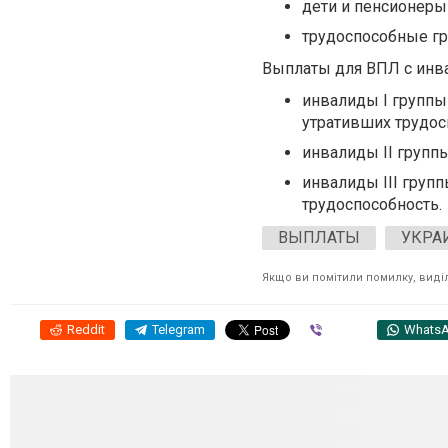
дети и пенсионеры 
трудоспособные гр
Выплаты для ВПЛ с инв
инвалиды I группы
утративших трудос
инвалиды II групп
инвалиды III груп
трудоспособность.
ВЫПЛАТЫ
УКРА
Якщо ви помітили помилку, виділі
Reddit
Telegram
Viber
Whats