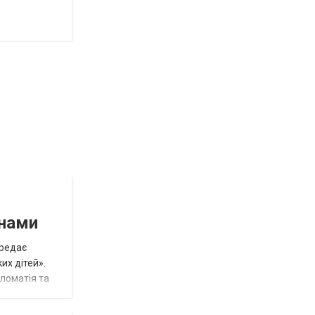
инами
ередає
их дітей».
пломатія та