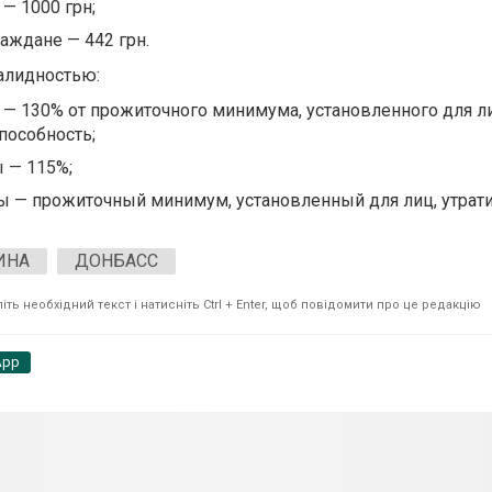
— 1000 грн;
аждане — 442 грн.
алидностью:
 — 130% от прожиточного минимума, установленного для л
пособность;
ы — 115%;
пы — прожиточный минимум, установленный для лиц, утра
ИНА
ДОНБАСС
ть необхідний текст і натисніть Ctrl + Enter, щоб повідомити про це редакцію
App