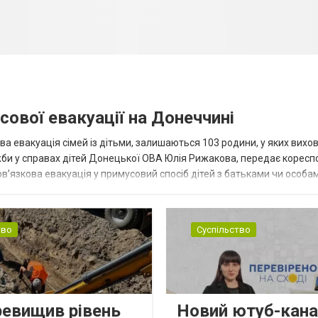
сової евакуації на Донеччині
ва евакуація сімей із дітьми, залишаються 103 родини, у яких вихо
жби у справах дітей Донецької ОВА Юлія Рижакова, передає корес
в’язкова евакуація у примусовий спосіб дітей з батьками чи особам
н...
тво
Суспільство
ревищив рівень
Новий ютуб-кана