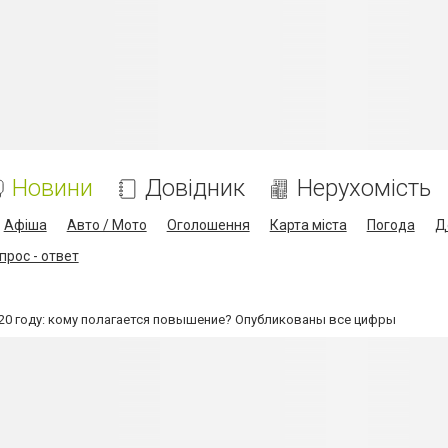
Новини
Довідник
Нерухомість
Афіша
Авто / Мото
Оголошення
Карта міста
Погода
Д
прос - ответ
20 году: кому полагается повышение? Опубликованы все цифры