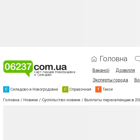
Головна
Вакансії
Дозвілля
Эксперты города
Во
С
Селидово и Новогродовке
С
Справочная
Т
Такси
Головна
Новини
Суспільство новини
Выплаты переселенцам в 20