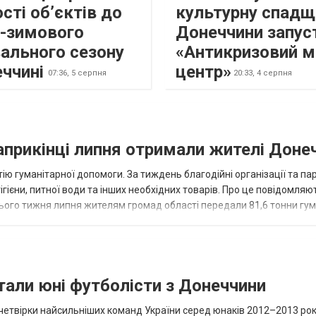
сті об’єктів до
культурну спадщ
о-зимового
Донеччини запус
ального сезону
«Антикризовий м
еччині
центр»
07:36,
5 серпня
20:33,
4 серпня
наприкінці липня отримали жителі Доне
ію гуманітарної допомоги. За тиждень благодійні організації та па
ігієни, питної води та інших необхідних товарів. Про це повідомляю
нього тижня липня жителям громад області передали 81,6 тонни гум
и...
тали юні футболісти з Донеччини
етвірки найсильніших команд України серед юнаків 2012–2013 рок