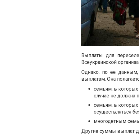
Выплаты для переселе
Всеукраинской организ
Однако, по ее данным
выплатам. Она полагаетс
семьям, в которых
случае не должна 
семьям, в которых
осуществляться бе
многодетным семь
Другие суммы выплат дл