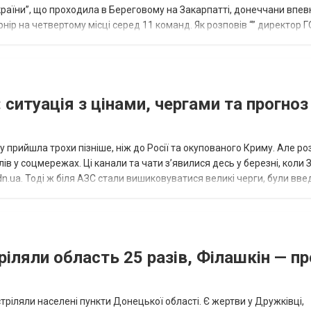
країни”, що проходила в Береговому на Закарпатті, донеччани впе
нір на четвертому місці серед 11 команд. Як розповів “” директор Г
исло, цей результат м...
 ситуація з цінами, чергами та прогноз
 прийшла трохи пізніше, ніж до Росії та окупованого Криму. Але р
в у соцмережах. Ці канали та чати з’явилися десь у березні, коли
.ua. Тоді ж біля АЗС стали вишиковуватися великі черги, були вве
...
ріляли область 25 разів, Філашкін — пр
стріляли населені пункти Донецької області. Є жертви у Дружківці,