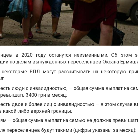
нцев в 2020 году останутся неизменными. Об этом з
ации по делам вынужденных переселенцев Оксана Ермиши
, некоторые ВПЛ могут рассчитывать на некоторую при
я:
 есть люди с инвалидностью, — общая сумма выплат на се
превышать 3400 грн в месяц;
 есть двое и более лиц с инвалидностью — в этом случае 
з какой-либо верхней границы;
ям — общая сумма выплат на семью не должна превышать 
я переселенцев будут такими (цифры указаны за месяц):