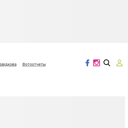
овідкова
Фотоотчеты