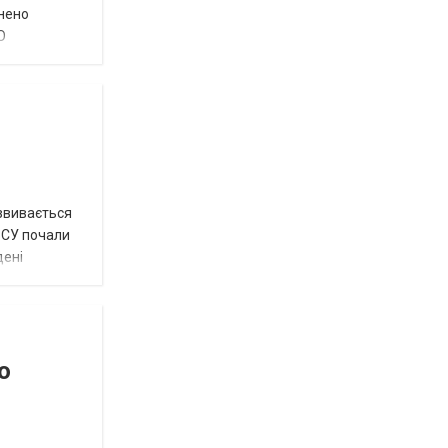
внено
О
озвивається
 ЗСУ почали
дені
о