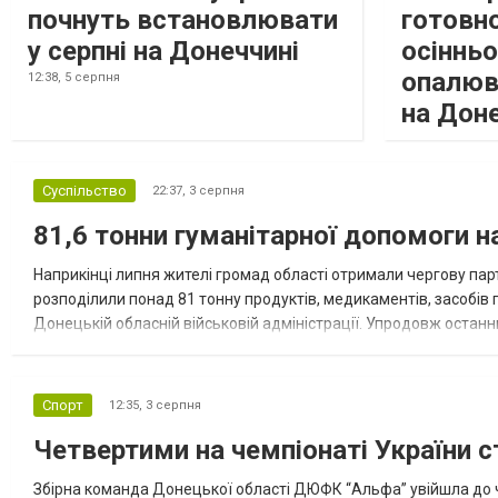
почнуть встановлювати
готовно
у серпні на Донеччині
осіннь
опалюв
12:38,
5 серпня
на Дон
Суспільство
22:37,
3 серпня
81,6 тонни гуманітарної допомоги 
Наприкінці липня жителі громад області отримали чергову парт
розподілили понад 81 тонну продуктів, медикаментів, засобів г
Донецькій обласній військовій адміністрації. Упродовж остан
допомоги. Благодійні вантажі містили продуктові набори, засоб
Спорт
12:35,
3 серпня
Четвертими на чемпіонаті України с
Збірна команда Донецької області ДЮФК “Альфа” увійшла до ч