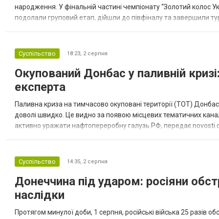
народження. У фінальній частині чемпіонату “Золотий колос У
подолали груповий етап, дійшли до півфіналу та завершили тур
“Спортивна молодіжна ліга” та представник команди Іван Кором
Суспільство
18:23,
2 серпня
Окупований Донбас у паливній кризі:
експерта
Паливна криза на тимчасово окуповані території (ТОТ) Донбасу
доволі швидко. Це видно за появою місцевих тематичних каналі
активно уражати нафтопереробну галузь РФ, передає novosti.dn
обмеження на продаж бензину. Ціни на пальне та на переоблад
Суспільство
14:35,
2 серпня
Донеччина під ударом: росіяни обст
наслідки
Протягом минулої доби, 1 серпня, російські війська 25 разів об