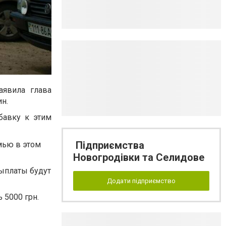
аявила глава
н.
бавку к этим
Підприємства
мью в этом
Новогродівки та Селидове
выплаты будут
Додати підприємство
5000 грн.