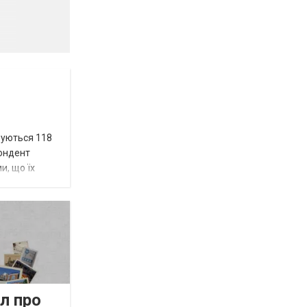
вуються 118
пондент
и, що їх
л про