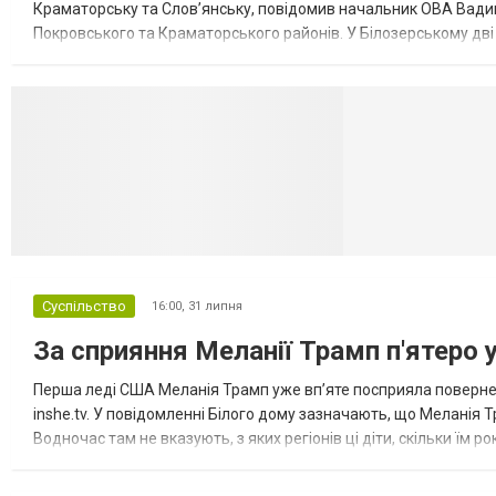
Краматорську та Слов’янську, повідомив начальник ОВА Вадим
Покровського та Краматорського районів. У Білозерському дв
Миколаївської громади зруйновані два приватні будинки. У Сло
Селидово и Н
Суспільство
16:00,
31 липня
За сприяння Меланії Трамп п'ятеро 
Перша леді США Меланія Трамп уже впʼяте посприяла повернен
inshe.tv. У повідомленні Білого дому зазначають, що Меланія Т
Водночас там не вказують, з яких регіонів ці діти, скільки їм р
розбудова миру важливі для цих зусиль, їх перевершує...