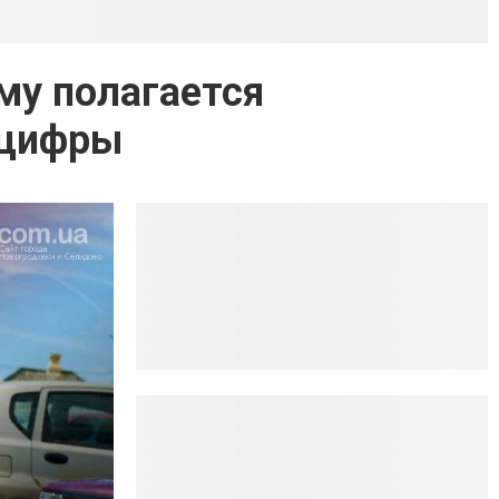
му полагается
 цифры