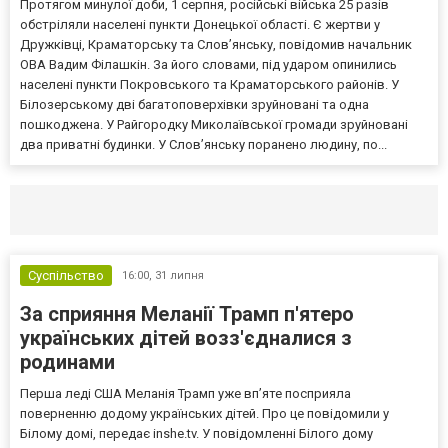
Протягом минулої доби, 1 серпня, російські війська 25 разів
обстріляли населені пункти Донецької області. Є жертви у
Дружківці, Краматорську та Слов’янську, повідомив начальник
ОВА Вадим Філашкін. За його словами, під ударом опинились
населені пункти Покровського та Краматорського районів. У
Білозерському дві багатоповерхівки зруйновані та одна
пошкоджена. У Райгородку Миколаївської громади зруйновані
два приватні будинки. У Слов’янську поранено людину, по...
Селидово и Новогродовке
Справочная
Так
Суспільство
16:00,
31 липня
За сприяння Меланії Трамп п'ятеро
українських дітей возз'єдналися з
родинами
Перша леді США Меланія Трамп уже впʼяте посприяла
поверненню додому українських дітей. Про це повідомили у
Білому домі, передає inshe.tv. У повідомленні Білого дому