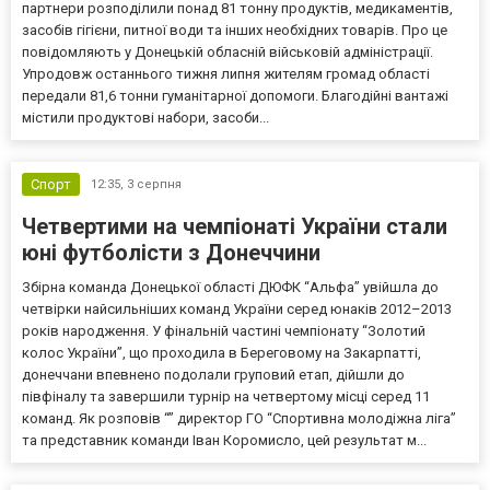
партнери розподілили понад 81 тонну продуктів, медикаментів,
засобів гігієни, питної води та інших необхідних товарів. Про це
повідомляють у Донецькій обласній військовій адміністрації.
Упродовж останнього тижня липня жителям громад області
передали 81,6 тонни гуманітарної допомоги. Благодійні вантажі
містили продуктові набори, засоби...
Спорт
12:35,
3 серпня
Четвертими на чемпіонаті України стали
юні футболісти з Донеччини
Збірна команда Донецької області ДЮФК “Альфа” увійшла до
четвірки найсильніших команд України серед юнаків 2012–2013
років народження. У фінальній частині чемпіонату “Золотий
колос України”, що проходила в Береговому на Закарпатті,
донеччани впевнено подолали груповий етап, дійшли до
півфіналу та завершили турнір на четвертому місці серед 11
команд. Як розповів “” директор ГО “Спортивна молодіжна ліга”
та представник команди Іван Коромисло, цей результат м...