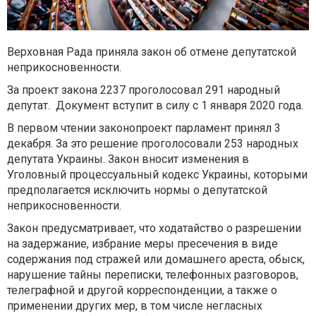
Верховная Рада приняла закон об отмене депутатской
неприкосновенности.
За проект закона 2237 проголосовал 291 народный
депутат. Документ вступит в силу с 1 января 2020 года.
В первом чтении законопроект парламент принял 3
декабря. За это решение проголосовали 253 народных
депутата Украины. Закон вносит изменения в
Уголовный процессуальный кодекс Украины, которыми
предполагается исключить нормы о депутатской
неприкосновенности.
Закон предусматривает, что ходатайство о разрешении
на задержание, избрание меры пресечения в виде
содержания под стражей или домашнего ареста, обыск,
нарушение тайны переписки, телефонных разговоров,
телеграфной и другой корреспонденции, а также о
применении других мер, в том числе негласных