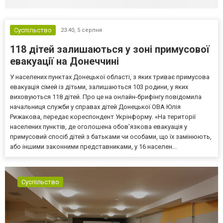
Суспільство
23:40,
5 серпня
118 дітей залишаються у зоні примусової
евакуації на Донеччині
У населених пунктах Донецької області, з яких триває примусова
евакуація сімей із дітьми, залишаються 103 родини, у яких
виховуються 118 дітей. Про це на онлайн-брифінгу повідомила
начальниця служби у справах дітей Донецької ОВА Юлія
Рижакова, передає кореспондент Укрінформу. «На території
населених пунктів, де оголошена обов’язкова евакуація у
примусовий спосіб дітей з батьками чи особами, що їх замінюють,
або іншими законними представниками, у 16 населен...
Суспільство