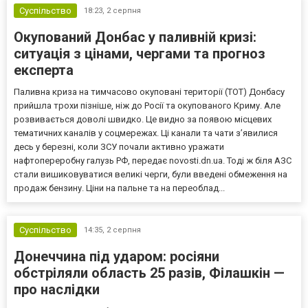
Суспільство
18:23,
2 серпня
Окупований Донбас у паливній кризі:
ситуація з цінами, чергами та прогноз
експерта
Паливна криза на тимчасово окуповані території (ТОТ) Донбасу
прийшла трохи пізніше, ніж до Росії та окупованого Криму. Але
розвивається доволі швидко. Це видно за появою місцевих
тематичних каналів у соцмережах. Ці канали та чати з’явилися
десь у березні, коли ЗСУ почали активно уражати
нафтопереробну галузь РФ, передає novosti.dn.ua. Тоді ж біля АЗС
стали вишиковуватися великі черги, були введені обмеження на
продаж бензину. Ціни на пальне та на переоблад...
Суспільство
14:35,
2 серпня
Донеччина під ударом: росіяни
обстріляли область 25 разів, Філашкін —
про наслідки