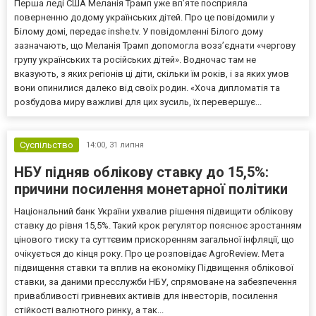
Перша леді США Меланія Трамп уже впʼяте посприяла
поверненню додому українських дітей. Про це повідомили у
Білому домі, передає inshe.tv. У повідомленні Білого дому
зазначають, що Меланія Трамп допомогла возз’єднати «чергову
групу українських та російських дітей». Водночас там не
вказують, з яких регіонів ці діти, скільки їм років, і за яких умов
вони опинилися далеко від своїх родин. «Хоча дипломатія та
розбудова миру важливі для цих зусиль, їх перевершує...
Суспільство
14:00,
31 липня
НБУ підняв облікову ставку до 15,5%:
причини посилення монетарної політики
Національний банк України ухвалив рішення підвищити облікову
ставку до рівня 15,5%. Такий крок регулятор пояснює зростанням
цінового тиску та суттєвим прискоренням загальної інфляції, що
очікується до кінця року. Про це розповідає AgroReview. Мета
підвищення ставки та вплив на економіку Підвищення облікової
ставки, за даними пресслужби НБУ, спрямоване на забезпечення
привабливості гривневих активів для інвесторів, посилення
стійкості валютного ринку, а так...