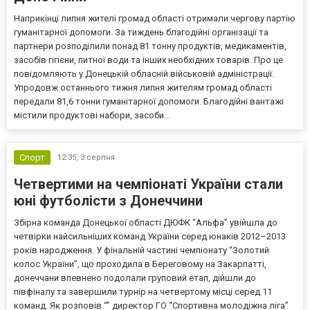
Наприкінці липня жителі громад області отримали чергову партію
гуманітарної допомоги. За тиждень благодійні організації та
партнери розподілили понад 81 тонну продуктів, медикаментів,
засобів гігієни, питної води та інших необхідних товарів. Про це
повідомляють у Донецькій обласній військовій адміністрації.
Упродовж останнього тижня липня жителям громад області
передали 81,6 тонни гуманітарної допомоги. Благодійні вантажі
містили продуктові набори, засоби...
Спорт
12:35,
3 серпня
Четвертими на чемпіонаті України стали
юні футболісти з Донеччини
Збірна команда Донецької області ДЮФК “Альфа” увійшла до
четвірки найсильніших команд України серед юнаків 2012–2013
років народження. У фінальній частині чемпіонату “Золотий
колос України”, що проходила в Береговому на Закарпатті,
донеччани впевнено подолали груповий етап, дійшли до
півфіналу та завершили турнір на четвертому місці серед 11
команд. Як розповів “” директор ГО “Спортивна молодіжна ліга”