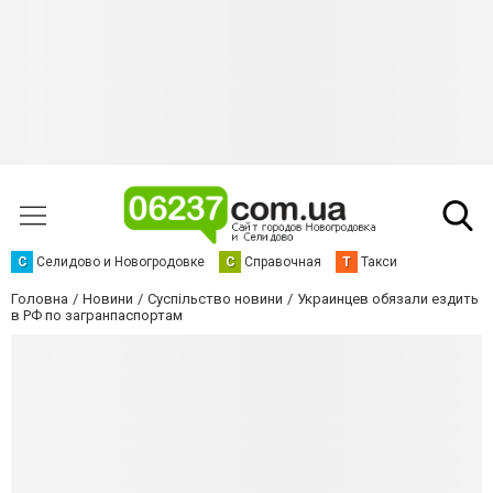
С
Селидово и Новогродовке
С
Справочная
Т
Такси
Головна
Новини
Суспільство новини
Украинцев обязали ездить
в РФ по загранпаспортам