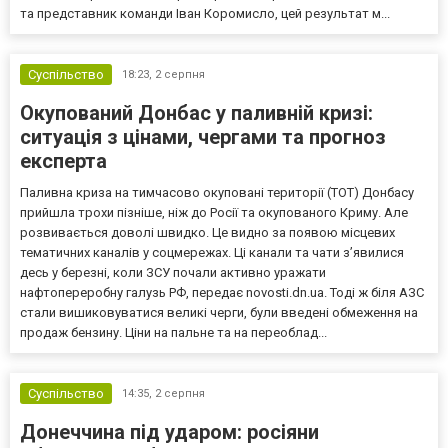
та представник команди Іван Коромисло, цей результат м...
Суспільство
18:23,
2 серпня
Окупований Донбас у паливній кризі:
ситуація з цінами, чергами та прогноз
експерта
Паливна криза на тимчасово окуповані території (ТОТ) Донбасу
прийшла трохи пізніше, ніж до Росії та окупованого Криму. Але
розвивається доволі швидко. Це видно за появою місцевих
тематичних каналів у соцмережах. Ці канали та чати з’явилися
десь у березні, коли ЗСУ почали активно уражати
нафтопереробну галузь РФ, передає novosti.dn.ua. Тоді ж біля АЗС
стали вишиковуватися великі черги, були введені обмеження на
продаж бензину. Ціни на пальне та на переоблад...
Суспільство
14:35,
2 серпня
Донеччина під ударом: росіяни