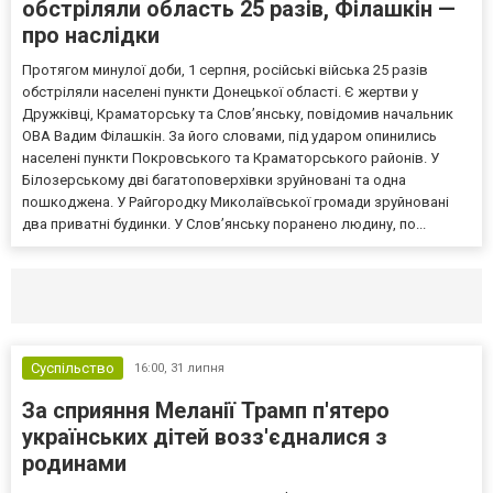
обстріляли область 25 разів, Філашкін —
про наслідки
Протягом минулої доби, 1 серпня, російські війська 25 разів
обстріляли населені пункти Донецької області. Є жертви у
Дружківці, Краматорську та Слов’янську, повідомив начальник
ОВА Вадим Філашкін. За його словами, під ударом опинились
населені пункти Покровського та Краматорського районів. У
Білозерському дві багатоповерхівки зруйновані та одна
пошкоджена. У Райгородку Миколаївської громади зруйновані
два приватні будинки. У Слов’янську поранено людину, по...
Селидово и Новогродовке
Справочная
Так
Суспільство
16:00,
31 липня
За сприяння Меланії Трамп п'ятеро
українських дітей возз'єдналися з
родинами