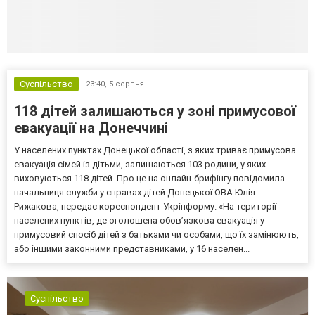
Суспільство
23:40,
5 серпня
118 дітей залишаються у зоні примусової
евакуації на Донеччині
У населених пунктах Донецької області, з яких триває примусова
евакуація сімей із дітьми, залишаються 103 родини, у яких
виховуються 118 дітей. Про це на онлайн-брифінгу повідомила
начальниця служби у справах дітей Донецької ОВА Юлія
Рижакова, передає кореспондент Укрінформу. «На території
населених пунктів, де оголошена обов’язкова евакуація у
примусовий спосіб дітей з батьками чи особами, що їх замінюють,
або іншими законними представниками, у 16 населен...
Суспільство