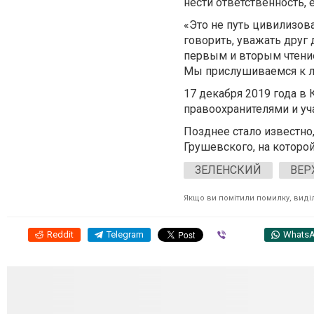
нести ответственность, 
«Это не путь цивилизов
говорить, уважать друг 
первым и вторым чтение
Мы прислушиваемся к л
17 декабря 2019 года 
правоохранителями и уч
Позднее стало известно,
Грушевского, на которо
ЗЕЛЕНСКИЙ
ВЕР
Якщо ви помітили помилку, виділі
Reddit
Telegram
Viber
Whats