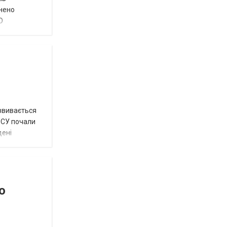
внено
О
озвивається
 ЗСУ почали
дені
о