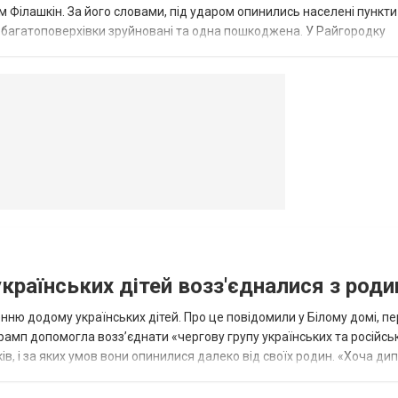
 Філашкін. За його словами, під ударом опинились населені пункти
і багатоповерхівки зруйновані та одна пошкоджена. У Райгородку
в’янську поранено людину, по...
овогродовке
Справочная
Такси
українських дітей возз'єдналися з род
ню додому українських дітей. Про це повідомили у Білому домі, п
рамп допомогла возз’єднати «чергову групу українських та російськ
оків, і за яких умов вони опинилися далеко від своїх родин. «Хоча ди