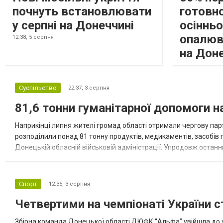
почнуть встановлювати
готовно
у серпні на Донеччині
осіннь
опалюв
12:38,
5 серпня
на Дон
Суспільство
22:37,
3 серпня
81,6 тонни гуманітарної допомоги 
Наприкінці липня жителі громад області отримали чергову парт
розподілили понад 81 тонну продуктів, медикаментів, засобів г
Донецькій обласній військовій адміністрації. Упродовж остан
допомоги. Благодійні вантажі містили продуктові набори, засоб
Спорт
12:35,
3 серпня
Четвертими на чемпіонаті України с
Збірна команда Донецької області ДЮФК “Альфа” увійшла до ч