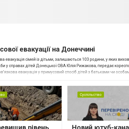
сової евакуації на Донеччині
ва евакуація сімей із дітьми, залишаються 103 родини, у яких вихо
жби у справах дітей Донецької ОВА Юлія Рижакова, передає корес
в’язкова евакуація у примусовий спосіб дітей з батьками чи особам
н...
тво
Суспільство
ревищив рівень
Новий ютуб-кана