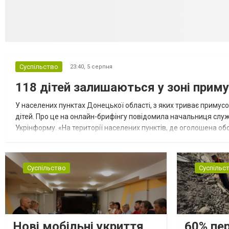
Суспільство
23:40,
5 серпня
118 дітей залишаються у зоні приму
У населених пунктах Донецької області, з яких триває примусо
дітей. Про це на онлайн-брифінгу повідомила начальниця слу
Укрінформу. «На території населених пунктів, де оголошена обо
замінюють, або іншими законними представниками, у 16 населе
Суспільство
Суспільс
Нові мобільні укриття
60% пе