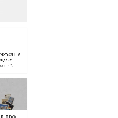
вуються 118
пондент
и, що їх
л про