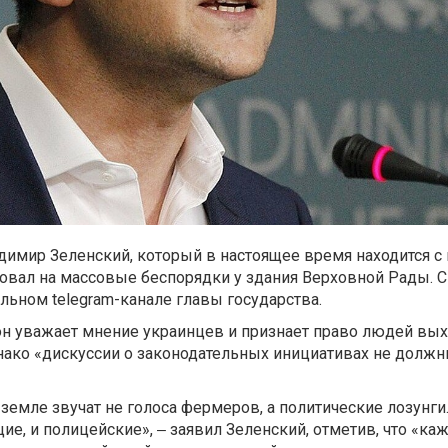
имир Зеленский, который в настоящее время находится с
овал на массовые беспорядки у здания Верховной Рады. 
льном telegram-канале главы государства.
он уважает мнение украинцев и признает право людей вы
нако «дискуссии о законодательных инициативах не долж
 земле звучат не голоса фермеров, а политические лозунги.
ие, и полицейские», ‒ заявил Зеленский, отметив, что «к