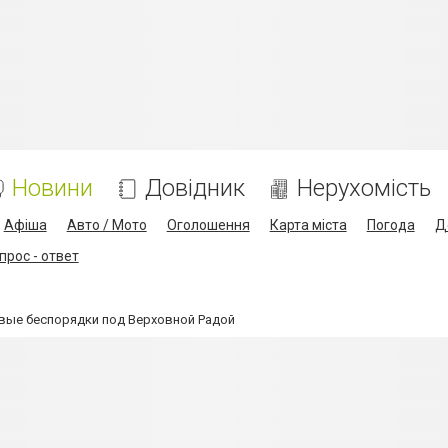
Новини
Довідник
Нерухомість
Афіша
Авто / Мото
Оголошення
Карта міста
Погода
Д
прос - ответ
вые беспорядки под Верховной Радой