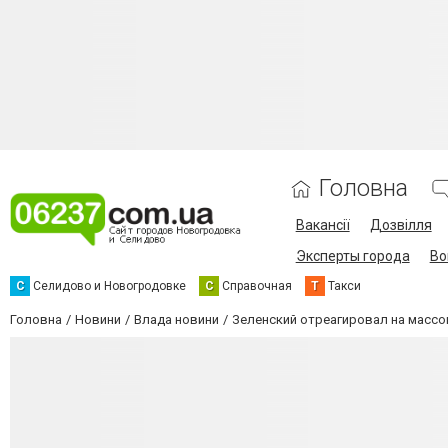
Головна
Вакансії
Дозвілля
Эксперты города
Во
С
Селидово и Новогродовке
С
Справочная
Т
Такси
Головна
Новини
Влада новини
Зеленский отреагировал на массо