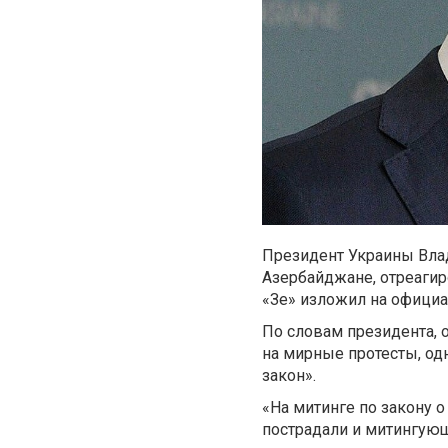
Президент Украины Влад
Азербайджане, отреагир
«Зе» изложил на официа
По словам президента, 
на мирные протесты, од
закон».
«На митинге по закону о
пострадали и митингующ