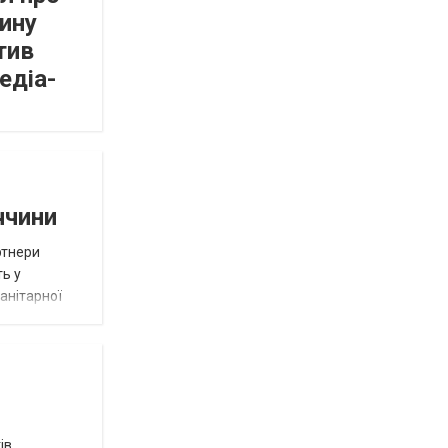
ину
тив
едіа-
ччини
ртнери
ть у
анітарної
ів