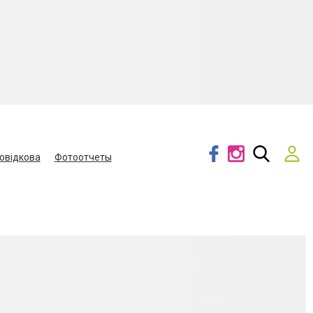
овідкова
Фотоотчеты