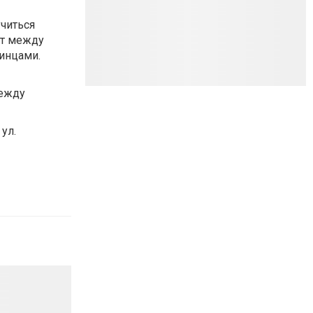
учиться
сит между
инцами.
между
ул.