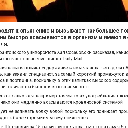
водят к опьянению и вызывают наибольшее п
 Они быстро всасываются в организм и имеют 
ля.
райтонского университета Хал Сосабовски рассказал, каки
ызывают опьянение, пишет Daily Mail.
ния напитка влияет содержание в нем этанола - его доля о
ть, как заявил специалист, за самый короткий промежуток
са и портвейна, поскольку в этих напитках высокое содер
 они отличаются быстрой всасываемостью.
епкого алкоголя, например, виски, то их употребление такж
днако они медленно всасываются кровеносной системой.
ет не запивать водку водой, поскольку это понижает проц
водит к более стремительному опьянению.
 в Шотландии за 15 тысяч фунтов ушла с молотка самая бо