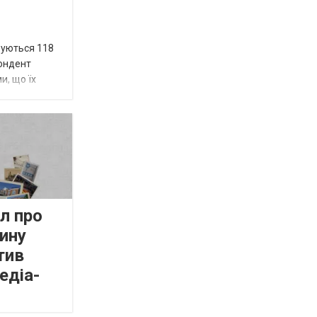
вуються 118
пондент
и, що їх
л про
ину
тив
едіа-