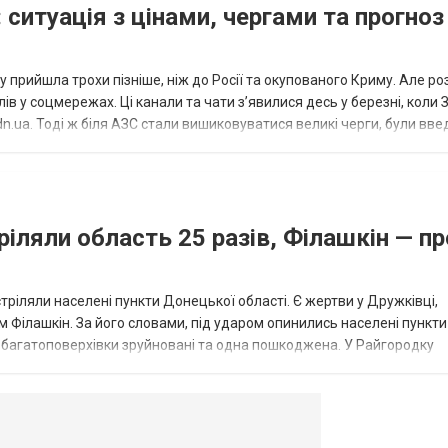
 ситуація з цінами, чергами та прогноз
 прийшла трохи пізніше, ніж до Росії та окупованого Криму. Але р
в у соцмережах. Ці канали та чати з’явилися десь у березні, коли
.ua. Тоді ж біля АЗС стали вишиковуватися великі черги, були вве
...
ріляли область 25 разів, Філашкін — пр
стріляли населені пункти Донецької області. Є жертви у Дружківці,
 Філашкін. За його словами, під ударом опинились населені пункти
і багатоповерхівки зруйновані та одна пошкоджена. У Райгородку
в’янську поранено людину, по...
овогродовке
Справочная
Такси