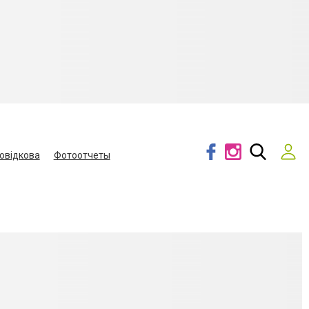
овідкова
Фотоотчеты