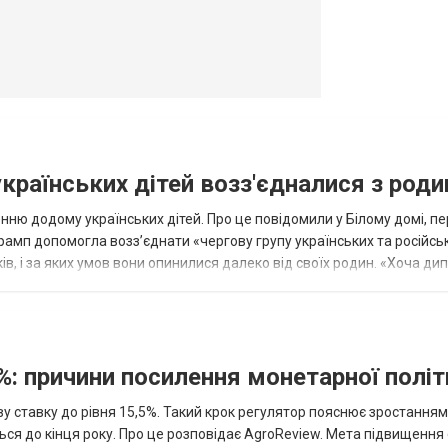
українських дітей возз'єдналися з род
ню додому українських дітей. Про це повідомили у Білому домі, п
рамп допомогла возз’єднати «чергову групу українських та російськ
оків, і за яких умов вони опинилися далеко від своїх родин. «Хоча ди
%: причини посилення монетарної полі
у ставку до рівня 15,5%. Такий крок регулятор пояснює зростанням
ться до кінця року. Про це розповідає AgroReview. Мета підвищення