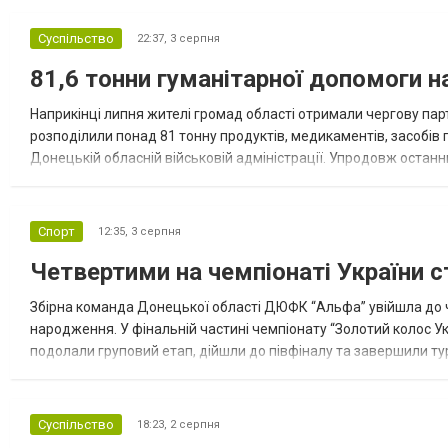
Суспільство
22:37,
3 серпня
81,6 тонни гуманітарної допомоги 
Наприкінці липня жителі громад області отримали чергову парт
розподілили понад 81 тонну продуктів, медикаментів, засобів г
Донецькій обласній військовій адміністрації. Упродовж остан
допомоги. Благодійні вантажі містили продуктові набори, засоб
Спорт
12:35,
3 серпня
Четвертими на чемпіонаті України с
Збірна команда Донецької області ДЮФК “Альфа” увійшла до ч
народження. У фінальній частині чемпіонату “Золотий колос У
подолали груповий етап, дійшли до півфіналу та завершили тур
“Спортивна молодіжна ліга” та представник команди Іван Кором
Суспільство
18:23,
2 серпня