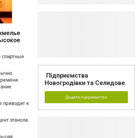
охмелье
высокое
е спиртные
бычно
Підприємства
 времени
Новогродівки та Селидове
жание
Додати підприємство
е приводит к
ент этанола
льшая