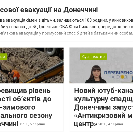
сової евакуації на Донеччині
ва евакуація сімей із дітьми, залишаються 103 родини, у яких вихо
жби у справах дітей Донецької ОВА Юлія Рижакова, передає корес
в’язкова евакуація у примусовий спосіб дітей з батьками чи особам
н...
тво
Суспільство
ревищив рівень
Новий ютуб-кана
сті об’єктів до
культурну спадщ
о-зимового
Донеччини запус
ального сезону
«Антикризовий м
еччині
центр»
07:36,
5 серпня
20:33,
4 серпня