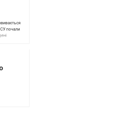
озвивається
 ЗСУ почали
дені
о