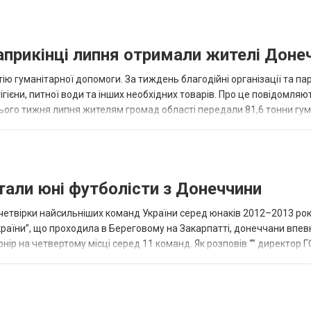
наприкінці липня отримали жителі Доне
ію гуманітарної допомоги. За тиждень благодійні організації та па
ігієни, питної води та інших необхідних товарів. Про це повідомляю
нього тижня липня жителям громад області передали 81,6 тонни гум
и...
тали юні футболісти з Донеччини
етвірки найсильніших команд України серед юнаків 2012–2013 рок
країни”, що проходила в Береговому на Закарпатті, донеччани впе
нір на четвертому місці серед 11 команд. Як розповів “” директор Г
исло, цей результат м...