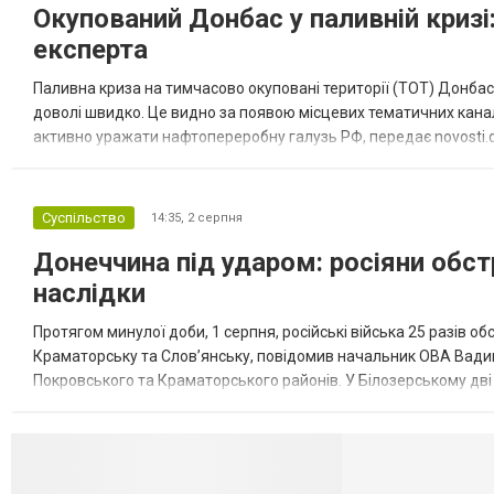
Окупований Донбас у паливній кризі:
експерта
Паливна криза на тимчасово окуповані території (ТОТ) Донбасу
доволі швидко. Це видно за появою місцевих тематичних каналі
активно уражати нафтопереробну галузь РФ, передає novosti.dn
обмеження на продаж бензину. Ціни на пальне та на переоблад
Суспільство
14:35,
2 серпня
Донеччина під ударом: росіяни обст
наслідки
Протягом минулої доби, 1 серпня, російські війська 25 разів об
Краматорську та Слов’янську, повідомив начальник ОВА Вадим
Покровського та Краматорського районів. У Білозерському дв
Миколаївської громади зруйновані два приватні будинки. У Сло
Селидово и Н