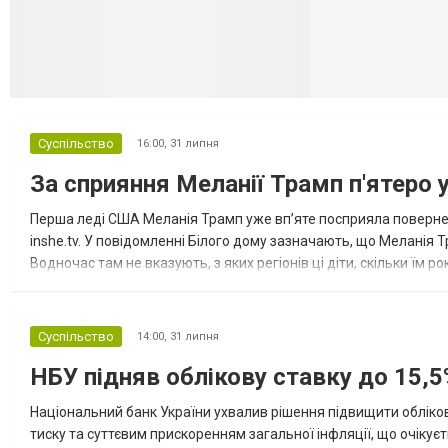
Суспільство
16:00,
31 липня
За сприяння Меланії Трамп п'ятеро 
Перша леді США Меланія Трамп уже впʼяте посприяла повернен
inshe.tv. У повідомленні Білого дому зазначають, що Меланія Т
Водночас там не вказують, з яких регіонів ці діти, скільки їм р
розбудова миру важливі для цих зусиль, їх перевершує...
Суспільство
14:00,
31 липня
НБУ підняв облікову ставку до 15,5
Національний банк України ухвалив рішення підвищити обліков
тиску та суттєвим прискоренням загальної інфляції, що очікує