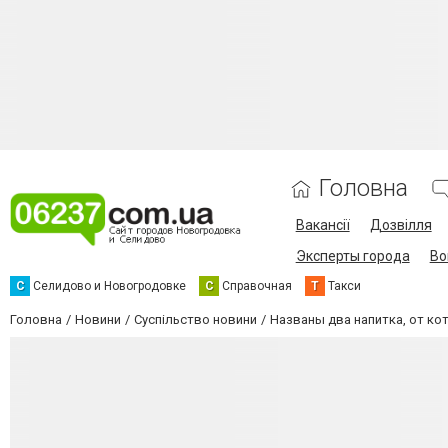
Головна
Вакансії
Дозвілля
Эксперты города
Во
С
Селидово и Новогродовке
С
Справочная
Т
Такси
Головна
Новини
Суспільство новини
Названы два напитка, от ко