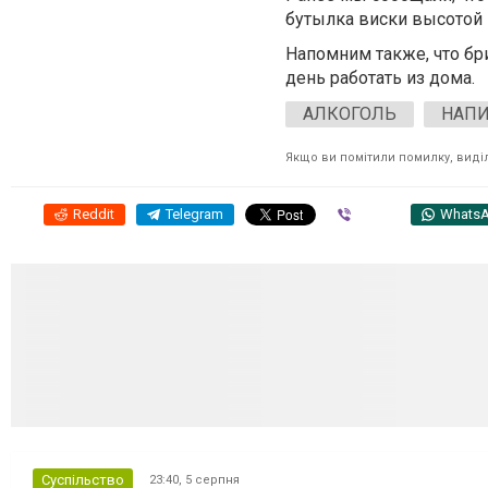
бутылка виски высотой 1
Напомним также, что бр
день работать из дома.
АЛКОГОЛЬ
НАП
Якщо ви помітили помилку, виділі
Reddit
Telegram
Viber
Whats
Суспільство
23:40,
5 серпня