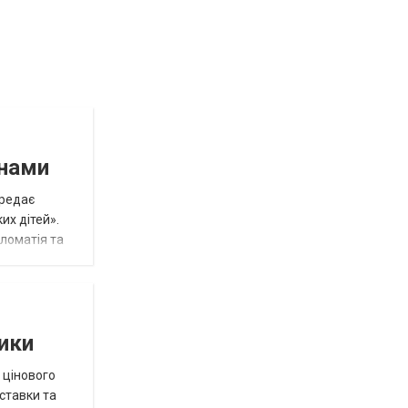
инами
ередає
их дітей».
пломатія та
тики
 цінового
 ставки та