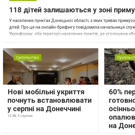
118 дітей залишаються у зоні приму
У населених пунктах Донецької області, з яких триває примусо
дітей. Про це на онлайн-брифінгу повідомила начальниця слу
Укрінформу. «На території населених пунктів, де оголошена обо
замінюють, або іншими законними представниками, у 16 населе
Суспільство
Суспільс
Нові мобільні укриття
60% пе
почнуть встановлювати
готовно
у серпні на Донеччині
осіннь
опалюв
12:38,
5 серпня
на Дон