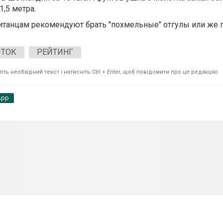
,5 метра.
итанцам рекомендуют брать "похмельные" отгулы или же п
ИТОК
РЕЙТИНГ
ть необхідний текст і натисніть Ctrl + Enter, щоб повідомити про це редакцію
App