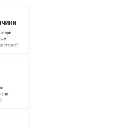
ччини
ртнери
ть у
анітарної
ів
внено
О