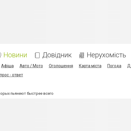
Новини
Довідник
Нерухомість
Афіша
Авто / Мото
Оголошення
Карта міста
Погода
Д
прос - ответ
торых пьянеют быстрее всего