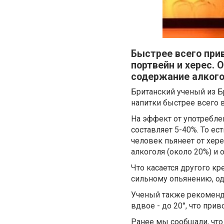
Быстрее всего при
портвейн и херес.
содержание алкого
Британский ученый из Б
напитки быстрее всего в
На эффект от употребле
составляет 5-40%. То ес
человек пьянеет от хере
алкоголя (около 20%) и
Что касается другого кр
сильному опьянению, о
Ученый также рекоменду
вдвое - до 20°, что при
Ранее мы сообщали, что