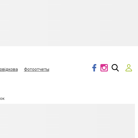
овідкова
Фотоотчеты
сок