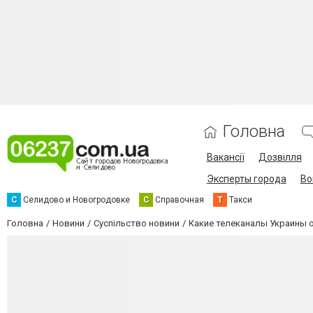
Головна
Вакансії
Дозвілля
Эксперты города
Во
С
Селидово и Новогродовке
С
Справочная
Т
Такси
Головна
Новини
Суспільство новини
Какие телеканалы Украины 