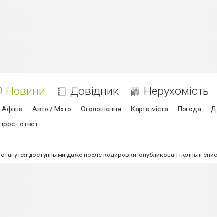
Новини
Довідник
Нерухомість
Афіша
Авто / Мото
Оголошення
Карта міста
Погода
Д
прос - ответ
останутся доступными даже после кодировки: опубликован полный спи