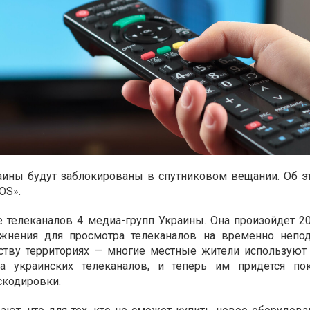
аины будут заблокированы в спутниковом вещании. Об э
OS».
е телеканалов 4 медиа-групп Украины. Она произойдет 2
ложнения для просмотра телеканалов на временно непо
ству территориях — многие местные жители используют
а украинских телеканалов, и теперь им придется по
скодировки.