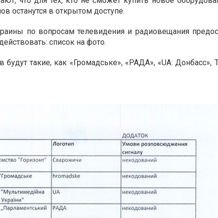
ют, что для тех, кто не сможет купить новое оборудова
ов останутся в открытом доступе.
раины по вопросам телевидения и радиовещания предос
действовать: список на фото.
 будут такие, как «Громадське», «РАДА», «UA: Донбасс», T