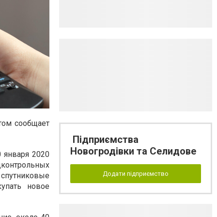
том сообщает
Підприємства
Новогродівки та Селидове
0 января 2020
дконтрольных
Додати підприємство
 спутниковые
купать новое