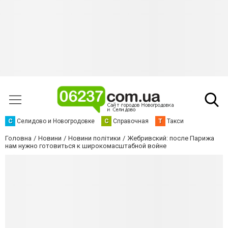
С
Селидово и Новогродовке
С
Справочная
Т
Такси
Головна
Новини
Новини політики
Жебривский: после Парижа
нам нужно готовиться к широкомасштабной войне