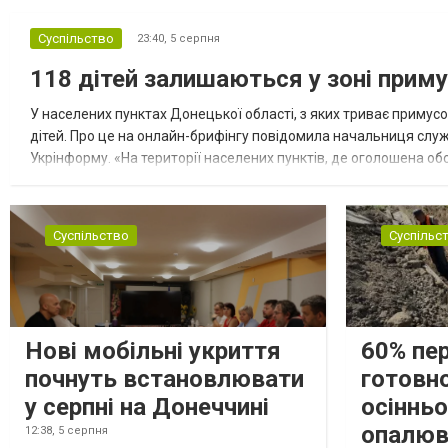
Суспільство
23:40,
5 серпня
118 дітей залишаються у зоні приму
У населених пунктах Донецької області, з яких триває примусо
дітей. Про це на онлайн-брифінгу повідомила начальниця слу
Укрінформу. «На території населених пунктів, де оголошена обо
замінюють, або іншими законними представниками, у 16 населе
Суспільство
Суспільс
Нові мобільні укриття
60% пе
почнуть встановлювати
готовно
у серпні на Донеччині
осіннь
опалюв
12:38,
5 серпня