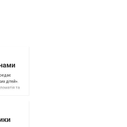
инами
ередає
их дітей».
пломатія та
тики