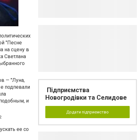
 политических
ой "Песне
а на сцену в
а Светлана
выбранного
в — "Луна,
рые подпевали
Підприємства
ила
Новогродівки та Селидове
сподобным, и
Додати підприємство
ускать ее со