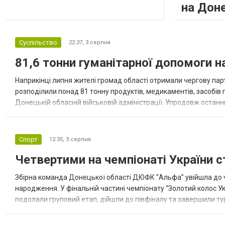
на Дон
Суспільство
22:37,
3 серпня
81,6 тонни гуманітарної допомоги 
Наприкінці липня жителі громад області отримали чергову парт
розподілили понад 81 тонну продуктів, медикаментів, засобів г
Донецькій обласній військовій адміністрації. Упродовж остан
допомоги. Благодійні вантажі містили продуктові набори, засоб
Спорт
12:35,
3 серпня
Четвертими на чемпіонаті України с
Збірна команда Донецької області ДЮФК “Альфа” увійшла до ч
народження. У фінальній частині чемпіонату “Золотий колос У
подолали груповий етап, дійшли до півфіналу та завершили тур
“Спортивна молодіжна ліга” та представник команди Іван Кором