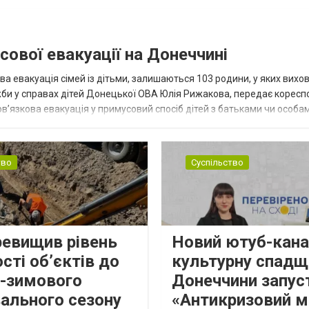
сової евакуації на Донеччині
ва евакуація сімей із дітьми, залишаються 103 родини, у яких вихо
жби у справах дітей Донецької ОВА Юлія Рижакова, передає корес
в’язкова евакуація у примусовий спосіб дітей з батьками чи особам
н...
тво
Суспільство
ревищив рівень
Новий ютуб-кана
сті об’єктів до
культурну спадщ
о-зимового
Донеччини запус
ального сезону
«Антикризовий м