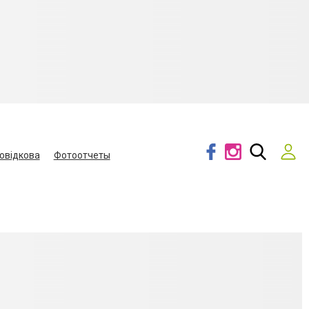
овідкова
Фотоотчеты