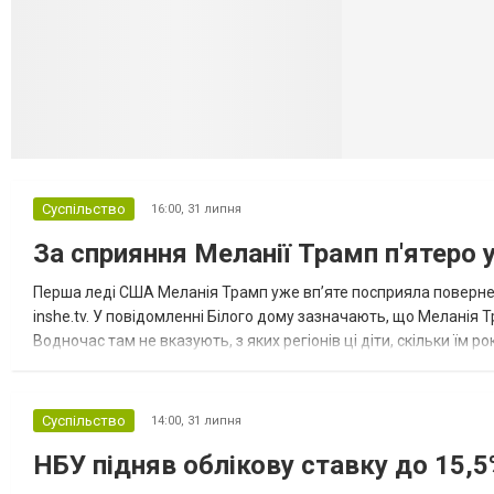
Селидово и Н
Суспільство
16:00,
31 липня
За сприяння Меланії Трамп п'ятеро 
Перша леді США Меланія Трамп уже впʼяте посприяла повернен
inshe.tv. У повідомленні Білого дому зазначають, що Меланія Т
Водночас там не вказують, з яких регіонів ці діти, скільки їм р
розбудова миру важливі для цих зусиль, їх перевершує...
Суспільство
14:00,
31 липня
НБУ підняв облікову ставку до 15,5