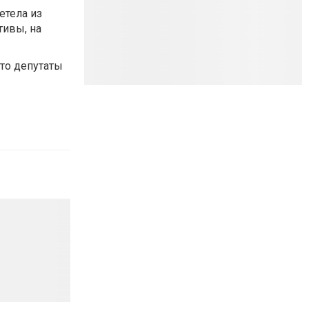
етела из
тивы, на
что депутаты