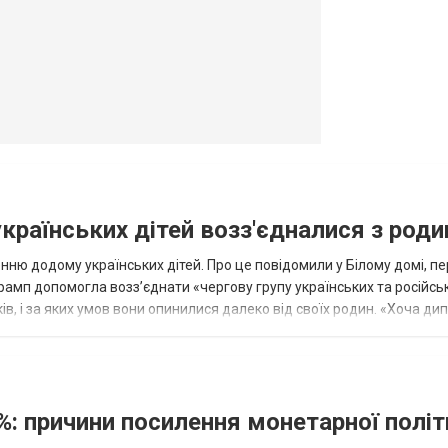
овогродовке
Справочная
Такси
українських дітей возз'єдналися з род
ню додому українських дітей. Про це повідомили у Білому домі, п
рамп допомогла возз’єднати «чергову групу українських та російськ
оків, і за яких умов вони опинилися далеко від своїх родин. «Хоча ди
%: причини посилення монетарної полі