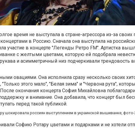
олгое время не выступала в стране-агрессора из-за своих
 концертами в Россию. Сначала она выступила на российск
няла участие в концерте "Легенды Ретро FM". Артистка вышл
ванке с желтыми цветами, которую ей подобрала невестк
укава и асимметричный низ подчеркивали трендовость 
рными овациями. Она исполнила сразу несколько своих хито
, "Только этого мало", "Белая зима" и "Червона рута", кото
 После окончания концерта София Михайловна поблагодар
 поддержку и внимание. Она добавила, что концерт был бе
тупать перед такой публикой.
ивали Софию Ротару цветами и подарками и не хотели отп