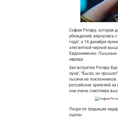
София Ротару, которая д
убеждений, вернулась с
года", а 14 декабря при
элегантной черной выши
Евдокименко. Пышные р
наряда.
Зал встретил Ротару бу
луна", "Было, но прошло"
тысячи ее поклонников.
российских зрителей за
она очень счастлива выс
Люди по традиции задар
сцены.