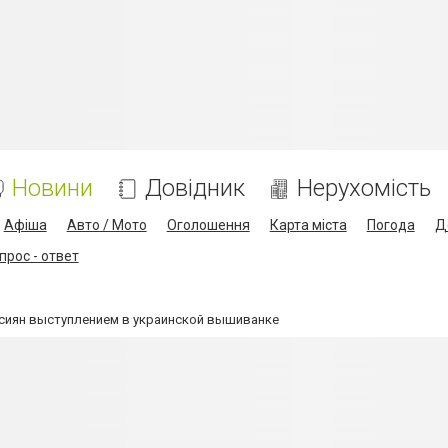
Новини
Довідник
Нерухомість
Афіша
Авто / Мото
Оголошення
Карта міста
Погода
Д
прос - ответ
сиян выступлением в украинской вышиванке