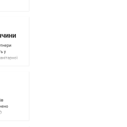
ччини
ртнери
ть у
анітарної
ів
внено
О