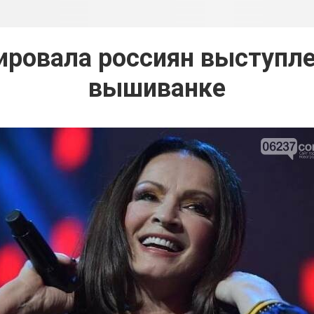
ировала россиян выступле
вышиванке