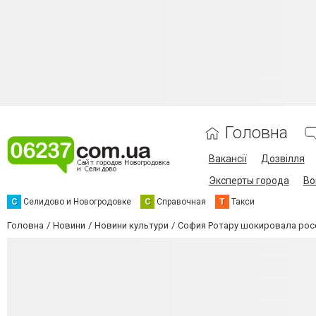
Головна
Вакансії
Дозвілля
Эксперты города
Во
С
Селидово и Новогродовке
С
Справочная
Т
Такси
Головна
Новини
Новини культури
София Ротару шокировала рос