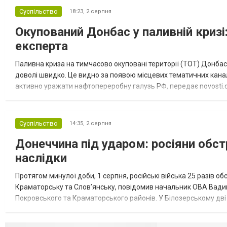
Суспільство
18:23,
2 серпня
Окупований Донбас у паливній кризі:
експерта
Паливна криза на тимчасово окуповані території (ТОТ) Донбасу
доволі швидко. Це видно за появою місцевих тематичних каналі
активно уражати нафтопереробну галузь РФ, передає novosti.dn
обмеження на продаж бензину. Ціни на пальне та на переоблад
Суспільство
14:35,
2 серпня
Донеччина під ударом: росіяни обст
наслідки
Протягом минулої доби, 1 серпня, російські війська 25 разів об
Краматорську та Слов’янську, повідомив начальник ОВА Вадим
Покровського та Краматорського районів. У Білозерському дв
Миколаївської громади зруйновані два приватні будинки. У Сло