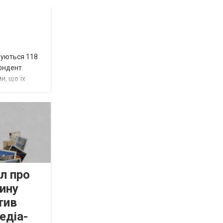
вуються 118
пондент
и, що їх
л про
ину
тив
едіа-