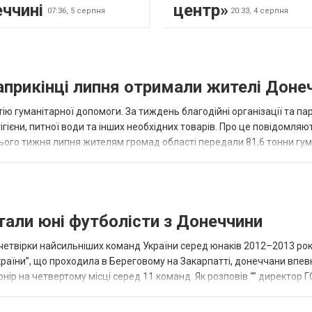
еччині
центр»
07:36,
5 серпня
20:33,
4 серпня
наприкінці липня отримали жителі Доне
ію гуманітарної допомоги. За тиждень благодійні організації та па
ігієни, питної води та інших необхідних товарів. Про це повідомляю
нього тижня липня жителям громад області передали 81,6 тонни гум
и...
тали юні футболісти з Донеччини
етвірки найсильніших команд України серед юнаків 2012–2013 рок
країни”, що проходила в Береговому на Закарпатті, донеччани впе
нір на четвертому місці серед 11 команд. Як розповів “” директор Г
исло, цей результат м...