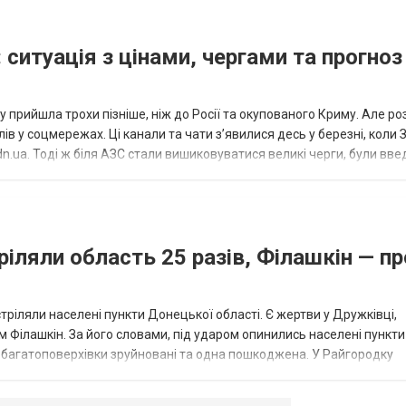
 ситуація з цінами, чергами та прогноз
 прийшла трохи пізніше, ніж до Росії та окупованого Криму. Але р
в у соцмережах. Ці канали та чати з’явилися десь у березні, коли
.ua. Тоді ж біля АЗС стали вишиковуватися великі черги, були вве
...
ріляли область 25 разів, Філашкін — пр
стріляли населені пункти Донецької області. Є жертви у Дружківці,
 Філашкін. За його словами, під ударом опинились населені пункти
і багатоповерхівки зруйновані та одна пошкоджена. У Райгородку
в’янську поранено людину, по...