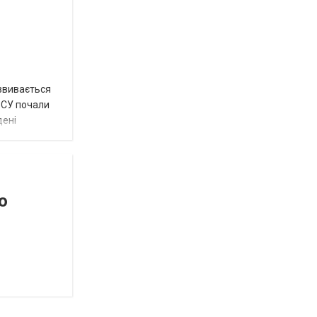
озвивається
 ЗСУ почали
дені
о