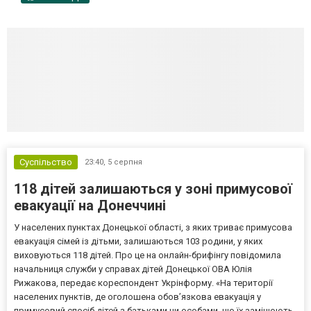
Суспільство
23:40,
5 серпня
118 дітей залишаються у зоні примусової
евакуації на Донеччині
У населених пунктах Донецької області, з яких триває примусова
евакуація сімей із дітьми, залишаються 103 родини, у яких
виховуються 118 дітей. Про це на онлайн-брифінгу повідомила
начальниця служби у справах дітей Донецької ОВА Юлія
Рижакова, передає кореспондент Укрінформу. «На території
населених пунктів, де оголошена обов’язкова евакуація у
примусовий спосіб дітей з батьками чи особами, що їх замінюють,