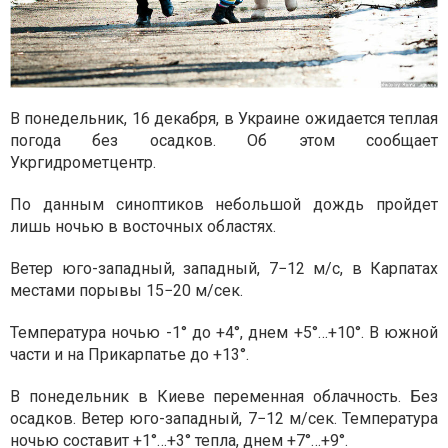
В понедельник, 16 декабря, в Украине ожидается теплая
погода без осадков. Об этом сообщает
Укргидрометцентр.
По данным синоптиков небольшой дождь пройдет
лишь ночью в восточных областях.
Ветер юго-западный, западный, 7−12 м/с, в Карпатах
местами порывы 15−20 м/сек.
Температура ночью -1° до +4°, днем +5°…+10°. В южной
части и на Прикарпатье до +13°.
В понедельник в Киеве переменная облачность. Без
осадков. Ветер юго-западный, 7−12 м/сек. Температура
ночью составит +1°…+3° тепла, днем +7°…+9°.