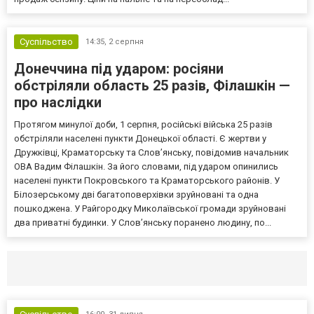
Суспільство
14:35,
2 серпня
Донеччина під ударом: росіяни
обстріляли область 25 разів, Філашкін —
про наслідки
Протягом минулої доби, 1 серпня, російські війська 25 разів
обстріляли населені пункти Донецької області. Є жертви у
Дружківці, Краматорську та Слов’янську, повідомив начальник
ОВА Вадим Філашкін. За його словами, під ударом опинились
населені пункти Покровського та Краматорського районів. У
Білозерському дві багатоповерхівки зруйновані та одна
пошкоджена. У Райгородку Миколаївської громади зруйновані
два приватні будинки. У Слов’янську поранено людину, по...
Селидово и Новогродовке
Справочная
Так