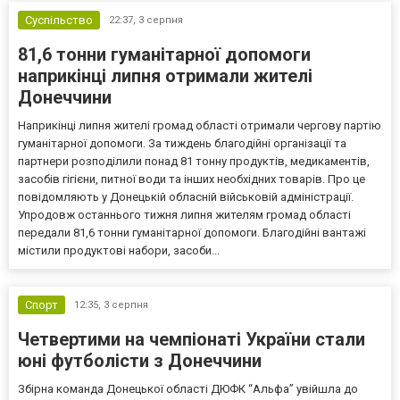
Суспільство
22:37,
3 серпня
81,6 тонни гуманітарної допомоги
наприкінці липня отримали жителі
Донеччини
Наприкінці липня жителі громад області отримали чергову партію
гуманітарної допомоги. За тиждень благодійні організації та
партнери розподілили понад 81 тонну продуктів, медикаментів,
засобів гігієни, питної води та інших необхідних товарів. Про це
повідомляють у Донецькій обласній військовій адміністрації.
Упродовж останнього тижня липня жителям громад області
передали 81,6 тонни гуманітарної допомоги. Благодійні вантажі
містили продуктові набори, засоби...
Спорт
12:35,
3 серпня
Четвертими на чемпіонаті України стали
юні футболісти з Донеччини
Збірна команда Донецької області ДЮФК “Альфа” увійшла до