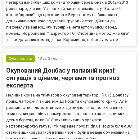
четвірки найсильніших команд України серед юнаків 2012–2013
років народження. У фінальній частині чемпіонату “Золотий
колос України”, що проходила в Береговому на Закарпатті,
донеччани впевнено подолали груповий етап, дійшли до
півфіналу та завершили турнір на четвертому місці серед 11
команд. Як розповів “” директор ГО “Спортивна молодіжна ліга”
та представник команди Іван Коромисло, цей результат м...
Суспільство
18:23,
2 серпня
Окупований Донбас у паливній кризі:
ситуація з цінами, чергами та прогноз
експерта
Паливна криза на тимчасово окуповані території (ТОТ) Донбасу
прийшла трохи пізніше, ніж до Росії та окупованого Криму. Але
розвивається доволі швидко. Це видно за появою місцевих
тематичних каналів у соцмережах. Ці канали та чати з’явилися
десь у березні, коли ЗСУ почали активно уражати
нафтопереробну галузь РФ, передає novosti.dn.ua. Тоді ж біля АЗС
стали вишиковуватися великі черги, були введені обмеження на
продаж бензину. Ціни на пальне та на переоблад...