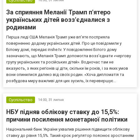
Суспільство
16:00,
31 липня
За сприяння Меланії Трамп п'ятеро
українських дітей возз'єдналися з
родинами
Перша леді США Меланія Трамп уже впʼяте посприяла
поверненню додому українських дітей. Про це повідомили у
Білому домі, передає inshe.tv. У повідомленні Білого дому
зазначають, що Меланія Трамп допомогла возз’єднати «чергову
групу українських та російських дітей». Водночас там не
вказують, з яких регіонів ці діти, скільки їм років, і за яких умов
вони опинилися далеко від своїх родин. «Хоча дипломатія та
розбудова миру важливі для цих зусиль, їх перевершує...
Суспільство
14:00,
31 липня
НБУ підняв облікову ставку до 15,5%:
причини посилення монетарної політики
Національний банк України ухвалив рішення підвищити облікову
ставку до рівня 15,5%. Такий крок регулятор пояснює зростанням