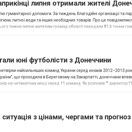
наприкінці липня отримали жителі Доне
ію гуманітарної допомоги. За тиждень благодійні організації та па
ігієни, питної води та інших необхідних товарів. Про це повідомляю
нього тижня липня жителям громад області передали 81,6 тонни гум
и...
тали юні футболісти з Донеччини
етвірки найсильніших команд України серед юнаків 2012–2013 рок
країни”, що проходила в Береговому на Закарпатті, донеччани впе
нір на четвертому місці серед 11 команд. Як розповів “” директор Г
исло, цей результат м...
 ситуація з цінами, чергами та прогноз