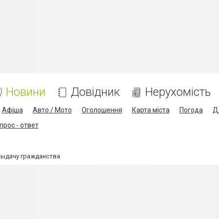
Новини
Довідник
Нерухомість
Афіша
Авто / Мото
Оголошення
Карта міста
Погода
Д
прос - ответ
выдачу гражданства