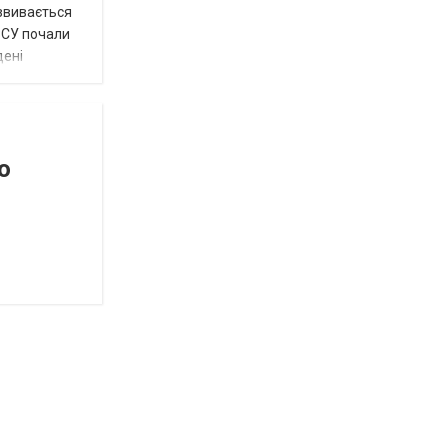
озвивається
 ЗСУ почали
дені
о