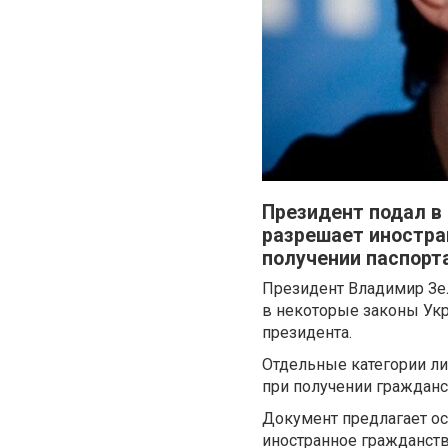
Президент подал в
разрешает иностра
получении паспорт
Президент Владимир Зел
в некоторые законы Укр
президента.
Отдельные категории ли
при получении гражданс
Документ предлагает ос
иностранное гражданств