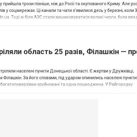
 прийшла трохи пізніше, ніж до Росії та окупованого Криму. Але р
в у соцмережах. Ці канали та чати з’явилися десь у березні, коли
.ua. Тоді ж біля АЗС стали вишиковуватися великі черги, були вве
...
ріляли область 25 разів, Філашкін — пр
стріляли населені пункти Донецької області. Є жертви у Дружківці,
 Філашкін. За його словами, під ударом опинились населені пункти
і багатоповерхівки зруйновані та одна пошкоджена. У Райгородку
в’янську поранено людину, по...
овогродовке
Справочная
Такси