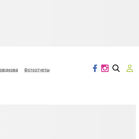
овідкова
Фотоотчеты