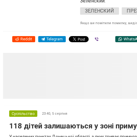
Зеленский.
ЗЕЛЕНСКИЙ
ПРЕ
Якщо ви помітили помилку, виділі
Reddit
Telegram
Viber
Whats
Суспільство
23:40,
5 серпня
118 дітей залишаються у зоні приму
У населених пунктах Донецької області, з яких триває примусо