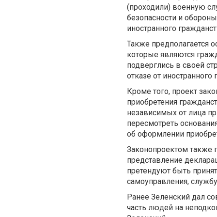
(проходили) военную сл
безопасности и обороны
иностранного гражданст
Также предполагается о
которые являются гражд
подверглись в своей ст
отказе от иностранного 
Кроме того, проект зак
приобретения гражданст
независимых от лица пр
пересмотреть основания
об оформлении приобрет
Законопроектом также п
представление декларац
претендуют быть принят
самоуправления, службу
Ранее Зеленский дал сов
часть людей на неподко