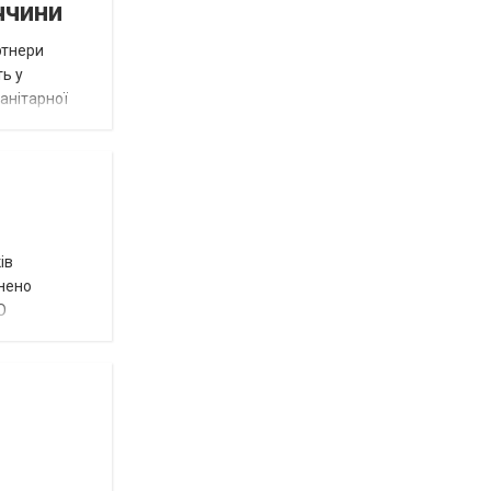
ччини
ртнери
ть у
анітарної
ів
внено
О