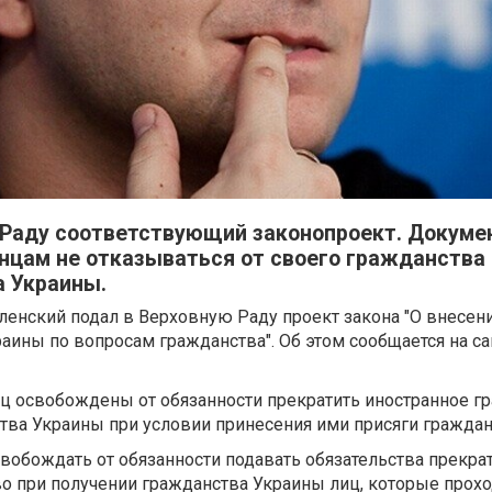
 Раду соответствующий законопроект. Докуме
нцам не отказываться от своего гражданства
а Украины.
енский подал в Верховную Раду проект закона "О внесен
аины по вопросам гражданства". Об этом сообщается на са
ц освобождены от обязанности прекратить иностранное г
тва Украины при условии принесения ими присяги граждан
вобождать от обязанности подавать обязательства прекра
о при получении гражданства Украины лиц, которые прохо