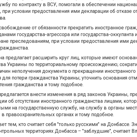
ужбу по контракту в ВСУ, помогали в обеспечении национа
, при условии предоставления ими декларации об отказе о
ва.
свобождение от обязанности прекратить иностранное граж
анами государства-агрессора или государства-оккупанта 
ране преследованиям, при условии предоставления ими де
гражданства.
она предлагает расширить круг лиц, которые имеют основа
ва Украины по территориальному происхождению; сократ
ичин неполучения документа о прекращении иностранного 
 для потери гражданства Украины; уточнить основания о
ения гражданства и тому подобное.
редлагается внести изменения в ряд законов Украины, п
ии об отсутствии иностранного гражданства лицами, кото
ыми на государственную службу, на службу в органы мес
 в правоохранительных органах и тому подобное.
ет тем, кто считает себя "только русскими" на Донбассе. З
нтрольных территориях Донбасса – "заблудшие", считает 