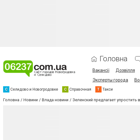
Головна
Вакансії
Дозвілля
Эксперты города
Во
С
Селидово и Новогродовке
С
Справочная
Т
Такси
Головна
Новини
Влада новини
Зеленский предлагает упростить 