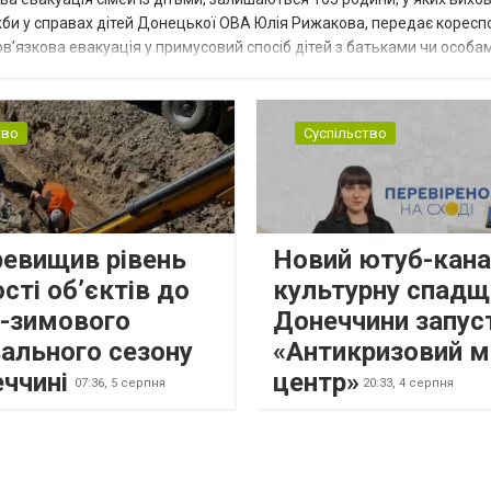
жби у справах дітей Донецької ОВА Юлія Рижакова, передає корес
в’язкова евакуація у примусовий спосіб дітей з батьками чи особам
н...
тво
Суспільство
ревищив рівень
Новий ютуб-кана
сті об’єктів до
культурну спадщ
о-зимового
Донеччини запус
ального сезону
«Антикризовий м
еччині
центр»
07:36,
5 серпня
20:33,
4 серпня