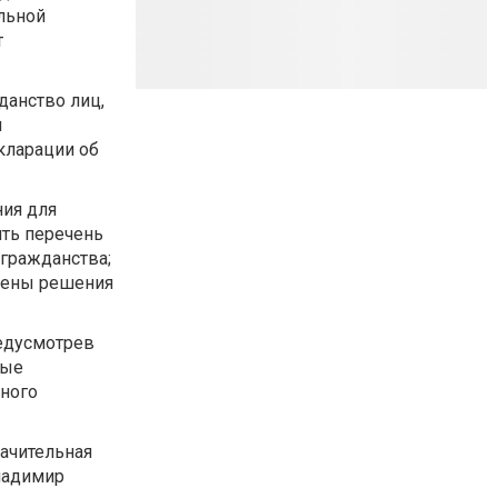
льной
т
данство лиц,
и
кларации об
ния для
ить перечень
гражданства;
тмены решения
редусмотрев
рые
тного
начительная
Владимир