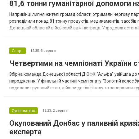
81,6 тонни гуманітарної допомоги 
Наприкінці липня жителі громад області отримали чергову парт
розподілили понад 81 тонну продуктів, медикаментів, засобів г
Донецькій обласній військовій адміністрації. Упродовж остан
допомоги. Благодійні вантажі містили продуктові набори, засоб
Спорт
12:35,
3 серпня
Четвертими на чемпіонаті України с
Збірна команда Донецької області ДЮФК “Альфа” увійшла до ч
народження. У фінальній частині чемпіонату “Золотий колос У
подолали груповий етап, дійшли до півфіналу та завершили тур
“Спортивна молодіжна ліга” та представник команди Іван Кором
Суспільство
18:23,
2 серпня
Окупований Донбас у паливній кризі:
експерта