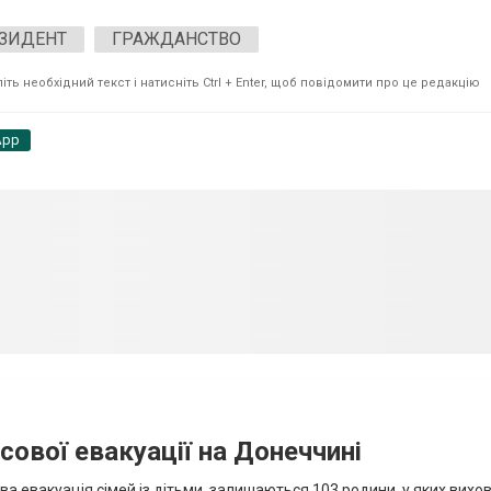
ЗИДЕНТ
ГРАЖДАНСТВО
ть необхідний текст і натисніть Ctrl + Enter, щоб повідомити про це редакцію
App
сової евакуації на Донеччині
ва евакуація сімей із дітьми, залишаються 103 родини, у яких вихо