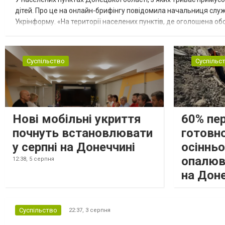
дітей. Про це на онлайн-брифінгу повідомила начальниця слу
Укрінформу. «На території населених пунктів, де оголошена обо
замінюють, або іншими законними представниками, у 16 населе
Суспільство
Суспільс
Нові мобільні укриття
60% пе
почнуть встановлювати
готовно
у серпні на Донеччині
осіннь
опалюв
12:38,
5 серпня
на Дон
Суспільство
22:37,
3 серпня