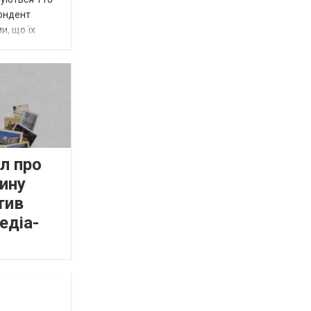
пондент
и, що їх
л про
ину
тив
едіа-