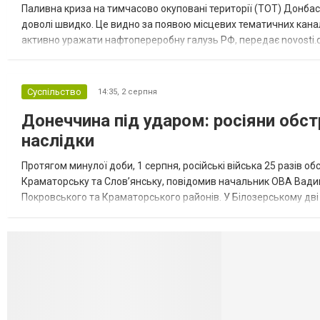
Паливна криза на тимчасово окуповані території (ТОТ) Донбасу
доволі швидко. Це видно за появою місцевих тематичних каналі
активно уражати нафтопереробну галузь РФ, передає novosti.dn
обмеження на продаж бензину. Ціни на пальне та на переоблад
Суспільство
14:35,
2 серпня
Донеччина під ударом: росіяни обст
наслідки
Протягом минулої доби, 1 серпня, російські війська 25 разів об
Краматорську та Слов’янську, повідомив начальник ОВА Вадим
Покровського та Краматорського районів. У Білозерському дв
Миколаївської громади зруйновані два приватні будинки. У Сло
Селидово и Н