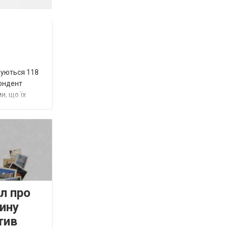
вуються 118
пондент
и, що їх
л про
ину
тив