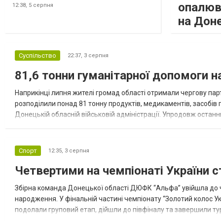
опалюв
12:38,
5 серпня
на Дон
Суспільство
22:37,
3 серпня
81,6 тонни гуманітарної допомоги 
Наприкінці липня жителі громад області отримали чергову парт
розподілили понад 81 тонну продуктів, медикаментів, засобів г
Донецькій обласній військовій адміністрації. Упродовж остан
допомоги. Благодійні вантажі містили продуктові набори, засоб
Спорт
12:35,
3 серпня
Четвертими на чемпіонаті України с
Збірна команда Донецької області ДЮФК “Альфа” увійшла до ч
народження. У фінальній частині чемпіонату “Золотий колос У
подолали груповий етап, дійшли до півфіналу та завершили тур
“Спортивна молодіжна ліга” та представник команди Іван Кором