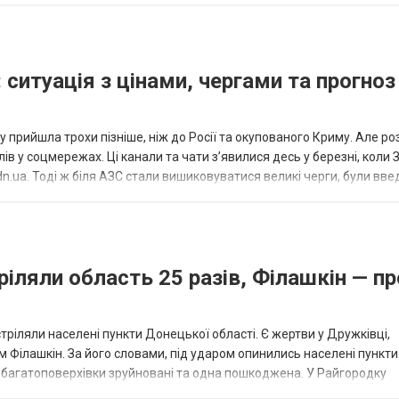
 ситуація з цінами, чергами та прогноз
 прийшла трохи пізніше, ніж до Росії та окупованого Криму. Але р
в у соцмережах. Ці канали та чати з’явилися десь у березні, коли
.ua. Тоді ж біля АЗС стали вишиковуватися великі черги, були вве
...
ріляли область 25 разів, Філашкін — пр
стріляли населені пункти Донецької області. Є жертви у Дружківці,
 Філашкін. За його словами, під ударом опинились населені пункти
і багатоповерхівки зруйновані та одна пошкоджена. У Райгородку
в’янську поранено людину, по...