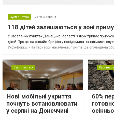
Суспільство
23:40,
5 серпня
118 дітей залишаються у зоні приму
У населених пунктах Донецької області, з яких триває примусо
дітей. Про це на онлайн-брифінгу повідомила начальниця слу
Укрінформу. «На території населених пунктів, де оголошена обо
замінюють, або іншими законними представниками, у 16 населе
Суспільство
Суспільс
Нові мобільні укриття
60% пе
почнуть встановлювати
готовно
у серпні на Донеччині
осіннь