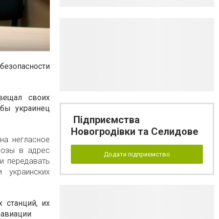
безопасности
вещал своих
обы украинец
Підприємства
Новогродівки та Селидове
на негласное
розы в адрес
Додати підприємство
и передавать
 украинских
 станций, их
 авиации