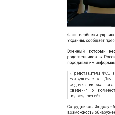
Факт вербовки украин
Украины, сообщает прес
Военный, который не
родственников в Росси
передавал им информа
«Представители ФСБ з
сотрудничество. Для 
родных задержанного.
сведения о количес
подразделений»
Сотрудников Федслужб
возможность обнаружен