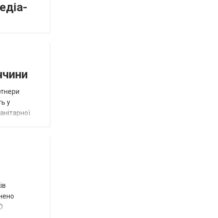
едіа-
ччини
ртнери
ть у
анітарної
ів
внено
О