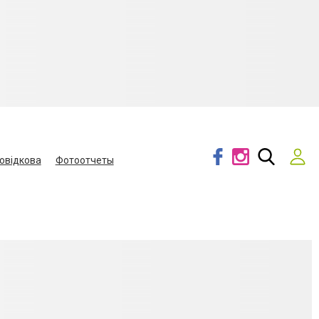
овідкова
Фотоотчеты