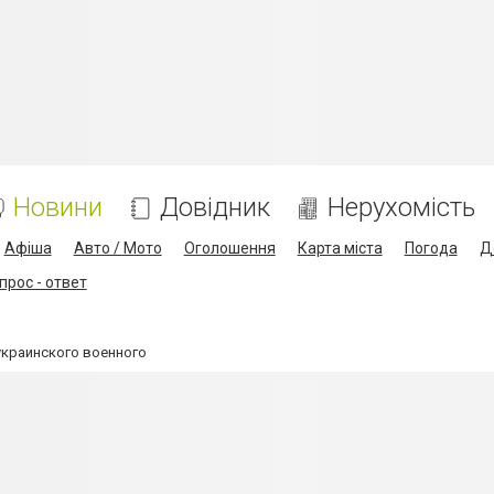
Новини
Довідник
Нерухомість
Афіша
Авто / Мото
Оголошення
Карта міста
Погода
Д
прос - ответ
украинского военного