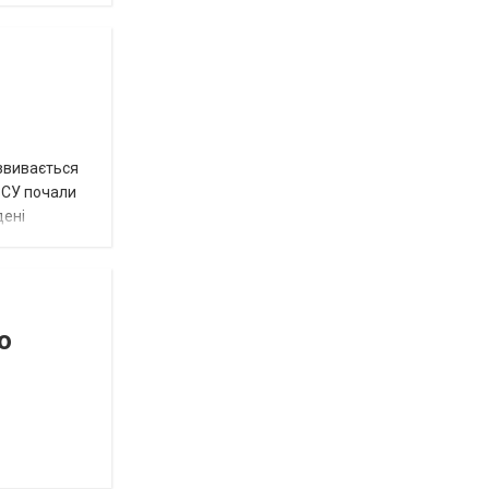
озвивається
 ЗСУ почали
дені
о