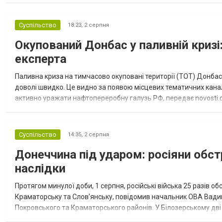
Суспільство
18:23,
2 серпня
Окупований Донбас у паливній кризі:
експерта
Паливна криза на тимчасово окуповані території (ТОТ) Донбасу
доволі швидко. Це видно за появою місцевих тематичних каналі
активно уражати нафтопереробну галузь РФ, передає novosti.dn
обмеження на продаж бензину. Ціни на пальне та на переоблад
Суспільство
14:35,
2 серпня
Донеччина під ударом: росіяни обст
наслідки
Протягом минулої доби, 1 серпня, російські війська 25 разів об
Краматорську та Слов’янську, повідомив начальник ОВА Вадим
Покровського та Краматорського районів. У Білозерському дв
Миколаївської громади зруйновані два приватні будинки. У Сло