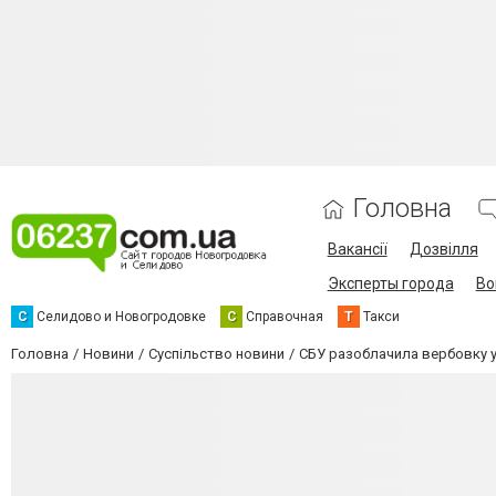
Головна
Вакансії
Дозвілля
Эксперты города
Во
С
Селидово и Новогродовке
С
Справочная
Т
Такси
Головна
Новини
Суспільство новини
СБУ разоблачила вербовку 