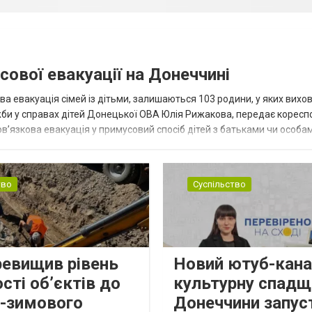
сової евакуації на Донеччині
ва евакуація сімей із дітьми, залишаються 103 родини, у яких вихо
жби у справах дітей Донецької ОВА Юлія Рижакова, передає корес
в’язкова евакуація у примусовий спосіб дітей з батьками чи особам
н...
тво
Суспільство
ревищив рівень
Новий ютуб-кана
сті об’єктів до
культурну спадщ
о-зимового
Донеччини запус