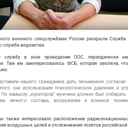
ского военного спецслужбами России раскрыла Служба 
с-служба ведомства.
с службу в зоне проведения ООС, периодически на
и. Там им заинтересовалось ФСБ, которая захотела, чт
цию.
аставили нашего гражданина дать письменное согласие 
этого они использовали психологическое давление и уг
 По замыслу „кураторов“ мужчина должен был собирать 
тве личного состава, вооружения и военной техники
ы также интересовало расположение радиолокационных
ия воздушных целей и отслеживания полетов российской