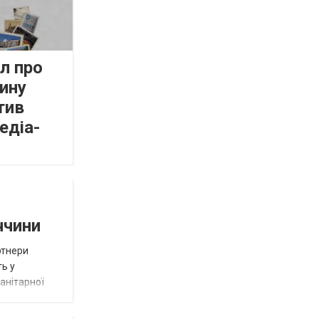
л про
ину
тив
едіа-
ччини
ртнери
ть у
анітарної