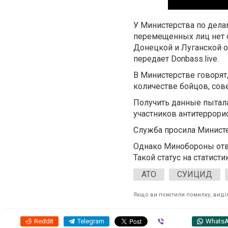
У Министерства по дела
перемещенных лиц нет с
Донецкой и Луганской о
передает Donbass.live.
В Министерстве говорят
количестве бойцов, со
Получить данные пытала
участников антитеррори
Служба просила Минист
Однако Минобороны отве
Такой статус на статис
АТО
СУИЦИД
Якщо ви помітили помилку, виділі
Reddit
Telegram
Viber
Whats