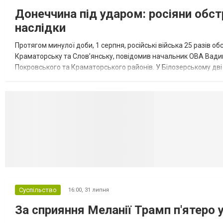
Донеччина під ударом: росіяни обст
наслідки
Протягом минулої доби, 1 серпня, російські війська 25 разів об
Краматорську та Слов’янську, повідомив начальник ОВА Вадим
Покровського та Краматорського районів. У Білозерському дв
Миколаївської громади зруйновані два приватні будинки. У Сло
Селидово и Н
Суспільство
16:00,
31 липня
За сприяння Меланії Трамп п'ятеро 