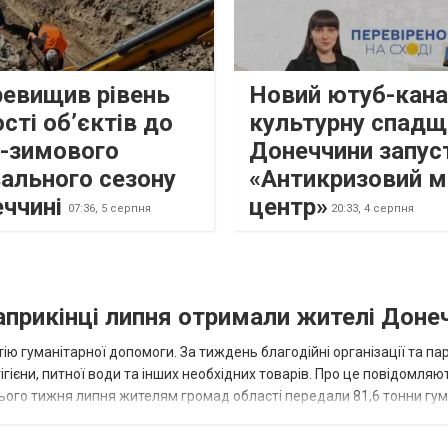
ревищив рівень
Новий ютуб-кана
сті об’єктів до
культурну спадщ
о-зимового
Донеччини запус
ального сезону
«Антикризовий м
еччині
центр»
07:36,
5 серпня
20:33,
4 серпня
наприкінці липня отримали жителі Доне
ію гуманітарної допомоги. За тиждень благодійні організації та па
ігієни, питної води та інших необхідних товарів. Про це повідомляю
нього тижня липня жителям громад області передали 81,6 тонни гум
и...