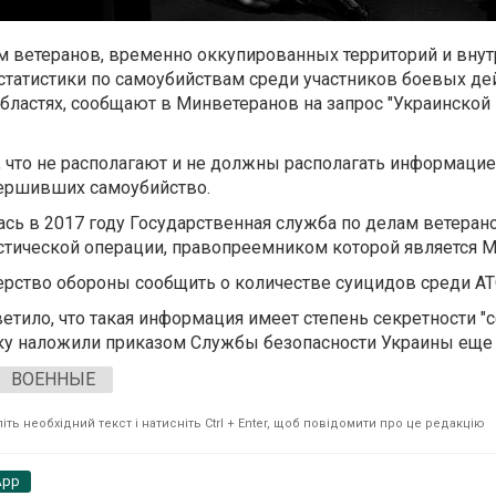
м ветеранов, временно оккупированных территорий и вну
татистики по самоубийствам среди участников боевых де
бластях, сообщают в Минветеранов на запрос "Украинской
, что не располагают и не должны располагать информацие
вершивших самоубийство.
сь в 2017 году Государственная служба по делам ветеран
стической операции, правопреемником которой является 
ерство обороны сообщить о количестве суицидов среди А
тило, что такая информация имеет степень секретности "с
тику наложили приказом Службы безопасности Украины еще о
ВОЕННЫЕ
ть необхідний текст і натисніть Ctrl + Enter, щоб повідомити про це редакцію
App