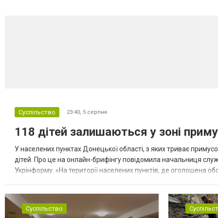
Суспільство
23:40,
5 серпня
118 дітей залишаються у зоні приму
У населених пунктах Донецької області, з яких триває примусо
дітей. Про це на онлайн-брифінгу повідомила начальниця слу
Укрінформу. «На території населених пунктів, де оголошена обо
замінюють, або іншими законними представниками, у 16 населе
Суспільство
Суспільс