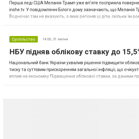
Перша леді США Меланія Трамп уже впʼяте посприяла повернен
inshe.tv. У повідомленні Білого дому зазначають, що Меланія Т
Водночас там не вказують, з яких регіонів ці діти, скільки їм р
розбудова миру важливі для цих зусиль, їх перевершує...
Суспільство
14:00,
31 липня
НБУ підняв облікову ставку до 15,5
Національний банк України ухвалив рішення підвищити обліков
тиску та суттєвим прискоренням загальної інфляції, що очікує
вплив на економіку Підвищення облікової ставки, за даними 
для інвесторів, посилення стійкості валютного ринку, а так...