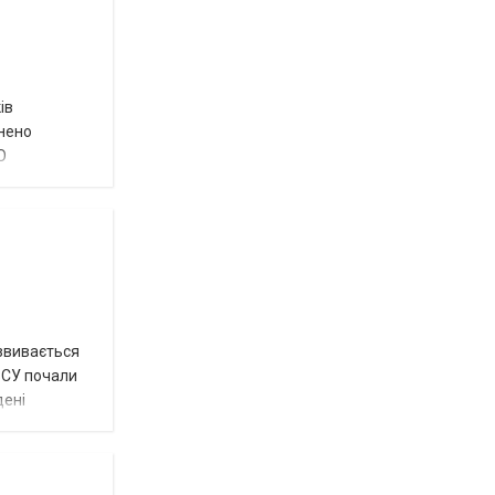
ів
внено
О
озвивається
 ЗСУ почали
дені