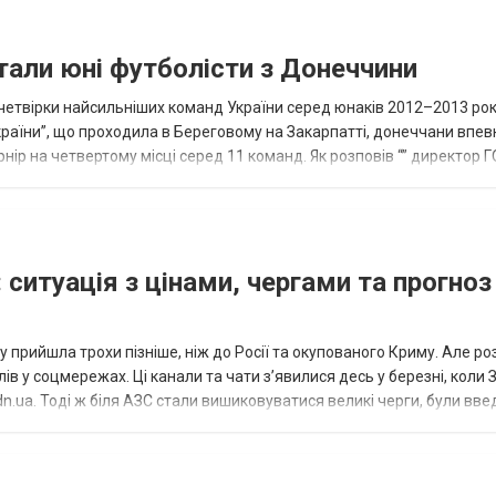
тали юні футболісти з Донеччини
етвірки найсильніших команд України серед юнаків 2012–2013 рок
країни”, що проходила в Береговому на Закарпатті, донеччани впе
нір на четвертому місці серед 11 команд. Як розповів “” директор Г
исло, цей результат м...
 ситуація з цінами, чергами та прогноз
 прийшла трохи пізніше, ніж до Росії та окупованого Криму. Але р
в у соцмережах. Ці канали та чати з’явилися десь у березні, коли
.ua. Тоді ж біля АЗС стали вишиковуватися великі черги, були вве
...