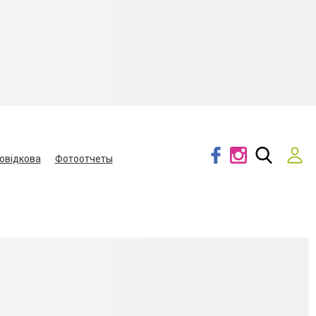
овідкова
Фотоотчеты