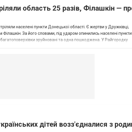
ріляли область 25 разів, Філашкін — пр
стріляли населені пункти Донецької області. Є жертви у Дружківці,
 Філашкін. За його словами, під ударом опинились населені пункти
і багатоповерхівки зруйновані та одна пошкоджена. У Райгородку
в’янську поранено людину, по...
овогродовке
Справочная
Такси
українських дітей возз'єдналися з род