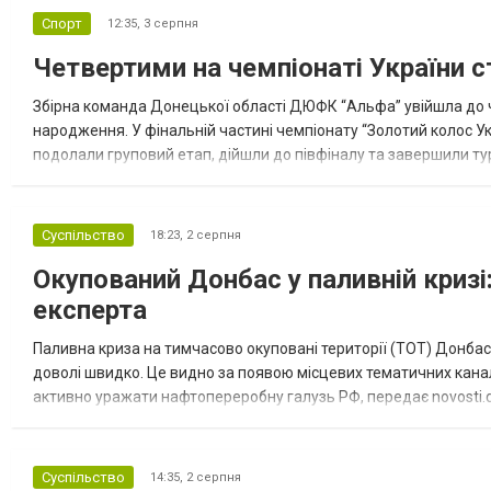
Спорт
12:35,
3 серпня
Четвертими на чемпіонаті України с
Збірна команда Донецької області ДЮФК “Альфа” увійшла до ч
народження. У фінальній частині чемпіонату “Золотий колос У
подолали груповий етап, дійшли до півфіналу та завершили тур
“Спортивна молодіжна ліга” та представник команди Іван Кором
Суспільство
18:23,
2 серпня
Окупований Донбас у паливній кризі:
експерта
Паливна криза на тимчасово окуповані території (ТОТ) Донбасу
доволі швидко. Це видно за появою місцевих тематичних каналі
активно уражати нафтопереробну галузь РФ, передає novosti.dn
обмеження на продаж бензину. Ціни на пальне та на переоблад
Суспільство
14:35,
2 серпня