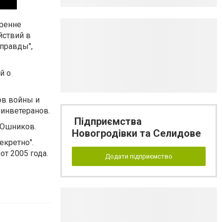
тренне
йствий в
 правды",
й о
ов войны и
Минветеранов.
Підприємства
ТОшников.
Новогродівки та Селидове
екретно".
т 2005 года.
Додати підприємство