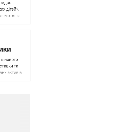
ередає
их дітей».
пломатія та
тики
 цінового
 ставки та
вих активів