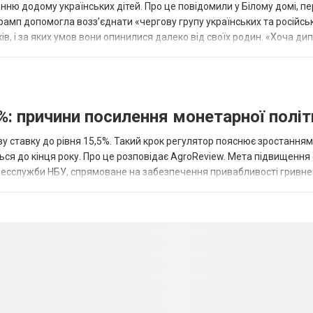
ню додому українських дітей. Про це повідомили у Білому домі, п
рамп допомогла возз’єднати «чергову групу українських та російськ
оків, і за яких умов вони опинилися далеко від своїх родин. «Хоча ди
%: причини посилення монетарної полі
у ставку до рівня 15,5%. Такий крок регулятор пояснює зростанням
ться до кінця року. Про це розповідає AgroReview. Мета підвищення
пресслужби НБУ, спрямоване на забезпечення привабливості гривне