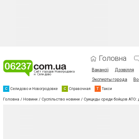
Головна
Вакансії
Дозвілля
Эксперты города
Во
С
Селидово и Новогродовке
С
Справочная
Т
Такси
Головна
Новини
Суспільство новини
Суициды среди бойцов АТО: