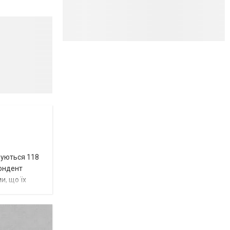
вуються 118
пондент
и, що їх