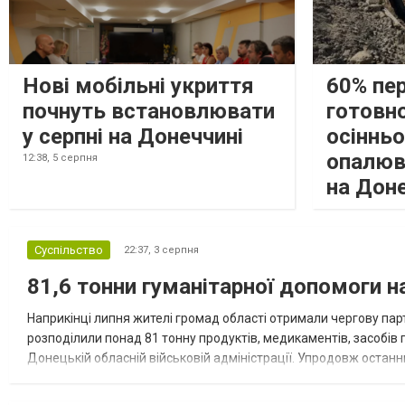
Нові мобільні укриття
60% пе
почнуть встановлювати
готовно
у серпні на Донеччині
осіннь
опалюв
12:38,
5 серпня
на Дон
Суспільство
22:37,
3 серпня
81,6 тонни гуманітарної допомоги 
Наприкінці липня жителі громад області отримали чергову парт
розподілили понад 81 тонну продуктів, медикаментів, засобів г
Донецькій обласній військовій адміністрації. Упродовж остан
допомоги. Благодійні вантажі містили продуктові набори, засоб