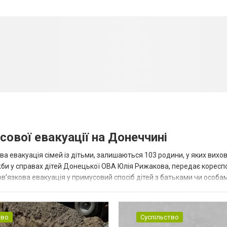
сової евакуації на Донеччині
ва евакуація сімей із дітьми, залишаються 103 родини, у яких вихо
жби у справах дітей Донецької ОВА Юлія Рижакова, передає корес
в’язкова евакуація у примусовий спосіб дітей з батьками чи особам
н...
тво
Суспільство