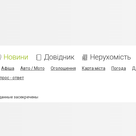
Новини
Довідник
Нерухомість
Афіша
Авто / Мото
Оголошення
Карта міста
Погода
Д
прос - ответ
 данные засекречены