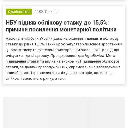
Суспільство
14:00,
31 липня
НБУ підняв облікову ставку до 15,5%:
причини посилення монетарної політики
Національний банк України ухвалив рішення підвищити облікову
ставку до рівня 15,5%. Такий крок регулятор пояснює зростанням
цінового тиску та суттєвим прискоренням загальної інфляції, що
очікується до кінця року. Про це розповідає AgroReview. Мета
підвищення ставки та вплив на економіку Підвищення облікової
ставки, за даними пресслужби НБУ, спрямоване на забезпечення
привабливості гривневих активів для інвесторів, посилення
стійкості валютного ринку, а так...