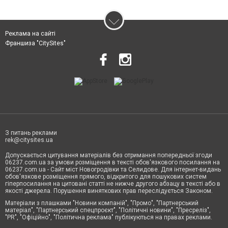
Реклама на сайті
Франшиза "CitySites"
З питань реклами
rek@citysites.ua
Допускається цитування матеріалів без отримання попередньої згоди
06237.com.ua за умови розміщення в тексті обов'язкового посилання на
06237.com.ua - Сайт міст Новогродівки та Селидове. Для інтернет-видань
обов'язкове розміщення прямого, відкритого для пошукових систем
гіперпосилання на цитовані статті не нижче другого абзацу в тексті або в
якості джерела. Порушення виняткових прав переслідується Законом.
Матеріали з плашками "Новини компаній", "Промо", "Партнерський
матеріал", "Партнерський спецпроєкт", "Політичні новини", "Пресреліз",
"PR", "Офіційно", "Політична реклама" публікуються на правах реклами.