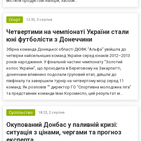
містили продуктові набори, засоби...
Спорт
12:35,
3 серпня
Четвертими на чемпіонаті України стали
юні футболісти з Донеччини
Збірна команда Донецької області ДЮФК “Альфа” увійшла до
четвірки найсильніших команд України серед юнаків 2012–2013
років народження. У фінальній частині чемпіонату “Золотий
колос України”, що проходила в Береговому на Закарпатті,
донеччани впевнено подолали груповий етап, дійшли до
півфіналу та завершили турнір на четвертому місці серед 11
команд. Як розповів “” директор ГО “Спортивна молодіжна ліга”
та представник команди Іван Коромисло, цей результат м...
Суспільство
18:23,
2 серпня
Окупований Донбас у паливній кризі:
ситуація з цінами, чергами та прогноз
експерта