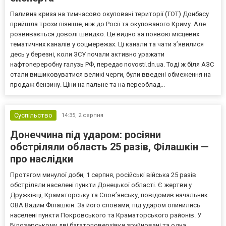
Паливна криза на тимчасово окуповані території (ТОТ) Донбасу
прийшла трохи пізніше, ніж до Росії та окупованого Криму. Але
розвивається доволі швидко. Це видно за появою місцевих
тематичних каналів у соцмережах. Ці канали та чати з’явилися
десь у березні, коли ЗСУ почали активно уражати
нафтопереробну галузь РФ, передає novosti.dn.ua. Тоді ж біля АЗС
стали вишиковуватися великі черги, були введені обмеження на
продаж бензину. Ціни на пальне та на переоблад...
Суспільство
14:35,
2 серпня
Донеччина під ударом: росіяни
обстріляли область 25 разів, Філашкін —
про наслідки
Протягом минулої доби, 1 серпня, російські війська 25 разів
обстріляли населені пункти Донецької області. Є жертви у
Дружківці, Краматорську та Слов’янську, повідомив начальник
ОВА Вадим Філашкін. За його словами, під ударом опинились
населені пункти Покровського та Краматорського районів. У
Білозерському дві багатоповерхівки зруйновані та одна