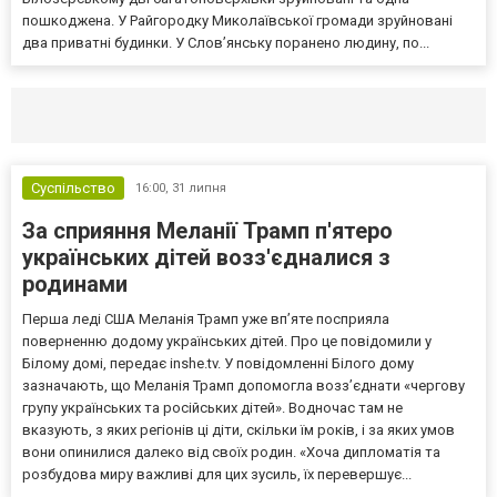
пошкоджена. У Райгородку Миколаївської громади зруйновані
два приватні будинки. У Слов’янську поранено людину, по...
Селидово и Новогродовке
Справочная
Так
Суспільство
16:00,
31 липня
За сприяння Меланії Трамп п'ятеро
українських дітей возз'єдналися з
родинами
Перша леді США Меланія Трамп уже впʼяте посприяла
поверненню додому українських дітей. Про це повідомили у
Білому домі, передає inshe.tv. У повідомленні Білого дому
зазначають, що Меланія Трамп допомогла возз’єднати «чергову
групу українських та російських дітей». Водночас там не
вказують, з яких регіонів ці діти, скільки їм років, і за яких умов
вони опинилися далеко від своїх родин. «Хоча дипломатія та
розбудова миру важливі для цих зусиль, їх перевершує...