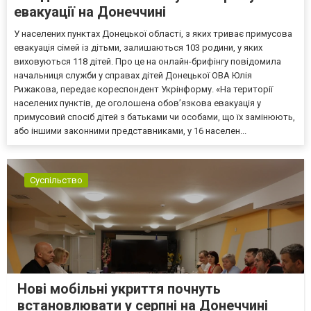
евакуації на Донеччині
У населених пунктах Донецької області, з яких триває примусова
евакуація сімей із дітьми, залишаються 103 родини, у яких
виховуються 118 дітей. Про це на онлайн-брифінгу повідомила
начальниця служби у справах дітей Донецької ОВА Юлія
Рижакова, передає кореспондент Укрінформу. «На території
населених пунктів, де оголошена обов’язкова евакуація у
примусовий спосіб дітей з батьками чи особами, що їх замінюють,
або іншими законними представниками, у 16 населен...
Суспільство
Нові мобільні укриття почнуть
встановлювати у серпні на Донеччині