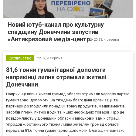
Новий ютуб-канал про культурну
спадщину Донеччини запустив
«Антикризовий медіа-центр»
20:33,
4 серпня
Суспільство
22:37,
3 серпня
81,6 тонни гуманітарної допомоги
наприкінці липня отримали жителі
Донеччини
Наприкінці липня жителі громад області отримали чергову партію
гуманітарної допомоги. За тиждень благодійні організації та
партнери розподілили понад 81 тонну продуктів, медикаментів,
засобів гігієни, питної води та інших необхідних товарів. Про це
повідомляють у Донецькій обласній військовій адміністрації.
Упродовж останнього тижня липня жителям громад області
передали 81,6 тонни гуманітарної допомоги. Благодійні вантажі