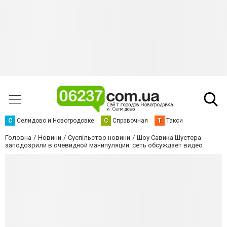
С
Селидово и Новогродовке
С
Справочная
Т
Такси
Головна
Новини
Суспільство новини
Шоу Савика Шустера
заподозрили в очевидной манипуляции: сеть обсуждает видео