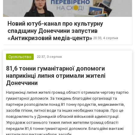
Новий ютуб-канал про культурну
спадщину Донеччини запустив
«Антикризовий медіа-центр»
20:33,
4 серпня
Суспільство
22:37,
3 серпня
81,6 тонни гуманітарної допомоги
наприкінці липня отримали жителі
Донеччини
Наприкінці липня жителі громад області отримали чергову партію
гуманітарної допомоги. За тиждень благодійні організації та
партнери розподілили понад 81 тонну продуктів, медикаментів,
засобів гігієни, питної води та інших необхідних товарів. Про це
повідомляють у Донецькій обласній військовій адміністрації.
Упродовж останнього тижня липня жителям громад області
передали 81,6 тонни гуманітарної допомоги. Благодійні вантажі
містили продуктові набори, засоби...