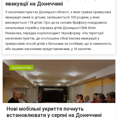
евакуації на Донеччині
У населених пунктах Донецької області, з яких триває примусова
евакуація сімей із дітьми, залишаються 103 родини, у яких
виховуються 118 дітей. Про це на онлайн-брифінгу повідомила
начальниця служби у справах дітей Донецької ОВА Юлія
Рижакова, передає кореспондент Укрінформу. «На території
населених пунктів, де оголошена обов’язкова евакуація у
примусовий спосіб дітей з батьками чи особами, що їх замінюють,
або іншими законними представниками, у 16 населен...
Суспільство
Нові мобільні укриття почнуть
встановлювати у серпні на Донеччині