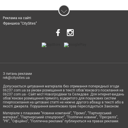
Реклама на сайті
Франшиза "CitySites"
З питань реклами
rek@citysites.ua
Допускається цитування матеріалів без отримання попередньої згоди
06237.com.ua за умови розміщення в тексті обов'язкового посилання на
06237.com.ua - Сайт міст Новогродівки та Селидове. Для інтернет-видань
обов'язкове розміщення прямого, відкритого для пошукових систем
гіперпосилання на цитовані статті не нижче другого абзацу в тексті або в
якості джерела. Порушення виняткових прав переслідується Законом.
Матеріали з плашками "Новини компаній", "Промо", "Партнерський
матеріал", "Партнерський спецпроєкт", "Політичні новини", "Пресреліз",
"PR", "Офіційно", "Політична реклама" публікуються на правах реклами.