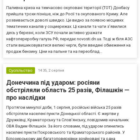
Паливна криза на тимчасово окуповані території (ТОТ) Донбасу
прийшла трохи пізніше, ніж до Росії та окупованого Криму. Але
розвивається доволі швидко. Це видно за появою місцевих
тематичних каналів у соцмережах. Ці канали та чати з’явилися
десь у березні, коли ЗСУ почали активно уражати
нафтопереробну галузь РФ, передає novosti.dn.ua. Тоді ж біля АЗС
стали вишиковуватися великі черги, були введені обмеження на
продаж бензину. Ціни на пальне та на переоблад...
Суспільство
14:35,
2 серпня
Донеччина під ударом: росіяни
обстріляли область 25 разів, Філашкін —
про наслідки
Протягом минулої доби, 1 серпня, російські війська 25 разів
обстріляли населені пункти Донецької області. Є жертви у
Дружківці, Краматорську та Слов’янську, повідомив начальник
ОВА Вадим Філашкін. За його словами, під ударом опинились
населені пункти Покровського та Краматорського районів. У
Білозерському дві багатоповерхівки зруйновані та одна