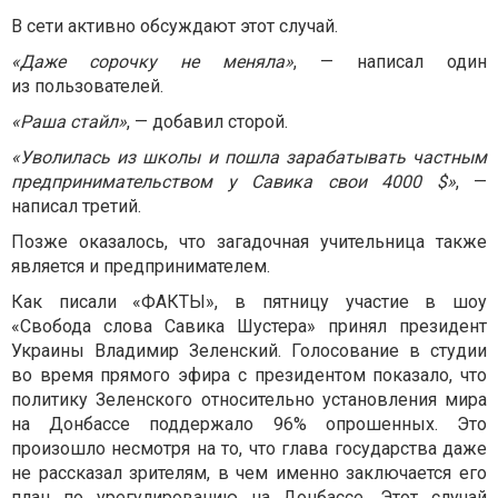
В сети активно обсуждают этот случай.
«Даже сорочку не меняла»
, — написал один
из пользователей.
«Раша стайл»
, — добавил сторой.
«Уволилась из школы и пошла зарабатывать частным
предпринимательством у Савика свои 4000 $»
, —
написал третий.
Позже оказалось, что загадочная учительница также
является и предпринимателем.
Как писали «ФАКТЫ», в пятницу участие в шоу
«Свобода слова Савика Шустера» принял президент
Украины Владимир Зеленский. Голосование в студии
во время прямого эфира с президентом показало, что
политику Зеленского относительно установления мира
на Донбассе поддержало 96% опрошенных. Это
произошло несмотря на то, что глава государства даже
не рассказал зрителям, в чем именно заключается его
план по урегулированию на Донбассе. Этот случай