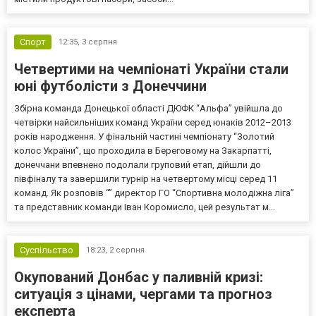
Спорт
12:35,
3 серпня
Четвертими на чемпіонаті України стали
юні футболісти з Донеччини
Збірна команда Донецької області ДЮФК “Альфа” увійшла до
четвірки найсильніших команд України серед юнаків 2012–2013
років народження. У фінальній частині чемпіонату “Золотий
колос України”, що проходила в Береговому на Закарпатті,
донеччани впевнено подолали груповий етап, дійшли до
півфіналу та завершили турнір на четвертому місці серед 11
команд. Як розповів “” директор ГО “Спортивна молодіжна ліга”
та представник команди Іван Коромисло, цей результат м...
Суспільство
18:23,
2 серпня
Окупований Донбас у паливній кризі:
ситуація з цінами, чергами та прогноз
експерта