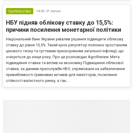
Суспільство
14:00,
31 липня
НБУ підняв облікову ставку до 15,5%:
причини посилення монетарної політики
Національний банк України ухвалив рішення підвищити облікову
ставку до рівня 15,5%. Такий крок регулятор пояснює зростанням
цінового тиску та суттєвим прискоренням загальної інфляції, що
очікується до кінця року. Про це розповідає AgroReview. Мета
підвищення ставки та вплив на економіку Підвищення облікової
ставки, за даними пресслужби НБУ, спрямоване на забезпечення
привабливості гривневих активів для інвесторів, посилення
стійкості валютного ринку, а так...