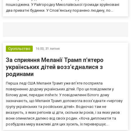
пошкоджена. У Райгородку Миколаївської громади зруйновані
два приватні будинки. У Слов’янську поранено людину, по...
Селидово и Новогродовке
Справочная
Так
Суспільство
16:00,
31 липня
За сприяння Меланії Трамп п'ятеро
українських дітей возз'єдналися з
родинами
Перша леді США Меланія Трамп уже впʼяте посприяла
поверненню додому українських дітей. Про це повідомили у
Білому домі, передає inshe.tv. У повідомленні Білого дому
зазначають, що Меланія Трамп допомогла возз’єднати «чергову
групу українських та російських дітей». Водночас там не
вказують, з яких регіонів ці діти, скільки їм років, і за яких умов
вони опинилися далеко від своїх родин. «Хоча дипломатія та
розбудова миру важливі для цих зусиль, їх перевершує...