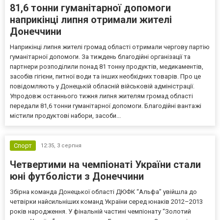
81,6 тонни гуманітарної допомоги
наприкінці липня отримали жителі
Донеччини
Наприкінці липня жителі громад області отримали чергову партію
гуманітарної допомоги. За тиждень благодійні організації та
партнери розподілили понад 81 тонну продуктів, медикаментів,
засобів гігієни, питної води та інших необхідних товарів. Про це
повідомляють у Донецькій обласній військовій адміністрації.
Упродовж останнього тижня липня жителям громад області
передали 81,6 тонни гуманітарної допомоги. Благодійні вантажі
містили продуктові набори, засоби...
Спорт
12:35,
3 серпня
Четвертими на чемпіонаті України стали
юні футболісти з Донеччини
Збірна команда Донецької області ДЮФК “Альфа” увійшла до
четвірки найсильніших команд України серед юнаків 2012–2013
років народження. У фінальній частині чемпіонату “Золотий