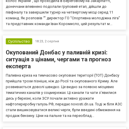
колос України”, що проходила в Береговому на Закарпатті,
донеччани впевнено подолали груповий етап, дійшли до
півфіналу та завершили турнір на четвертому місці серед 11
команд. Як розповів “” директор ГО “Спортивна молодіжна ліга”
та представник команди Іван Коромисло, цей результат м...
Суспільство
18:23,
2 серпня
Окупований Донбас у паливній кризі:
ситуація з цінами, чергами та прогноз
експерта
Паливна криза на тимчасово окуповані території (ТОТ) Донбасу
прийшла трохи пізніше, ніж до Росії та окупованого Криму. Але
розвивається доволі швидко. Це видно за появою місцевих
тематичних каналів у соцмережах. Ці канали та чати з’явилися
десь у березні, коли ЗСУ почали активно уражати
нафтопереробну галузь РФ, передає novosti.dn.ua. Тоді ж біля АЗС
стали вишиковуватися великі черги, були введені обмеження на
продаж бензину. Ціни на пальне та на переоблад...