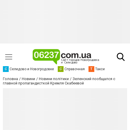
С
Селидово и Новогродовке
С
Справочная
Т
Такси
Головна
Новини
Новини політики
Зеленский пообщался с
главной пропагандисткой Кремля Скабеевой