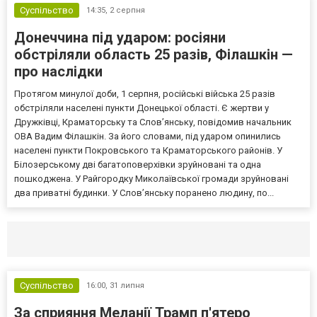
Суспільство
14:35,
2 серпня
Донеччина під ударом: росіяни
обстріляли область 25 разів, Філашкін —
про наслідки
Протягом минулої доби, 1 серпня, російські війська 25 разів
обстріляли населені пункти Донецької області. Є жертви у
Дружківці, Краматорську та Слов’янську, повідомив начальник
ОВА Вадим Філашкін. За його словами, під ударом опинились
населені пункти Покровського та Краматорського районів. У
Білозерському дві багатоповерхівки зруйновані та одна
пошкоджена. У Райгородку Миколаївської громади зруйновані
два приватні будинки. У Слов’янську поранено людину, по...
Селидово и Новогродовке
Справочная
Так
Суспільство
16:00,
31 липня
За сприяння Меланії Трамп п'ятеро