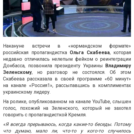
Накануне встречи в «нормандском формате»
российская пропагандистка
Ольга Скабеева
, которая
недавно отличилась нелепым фейком о реинтеграции
Донбасса, позвонила президенту Украины
Владимиру
Зеленскому
, но разговор не состоялся. Об этом
Скабеева рассказала в своей программе «60 минут»
на канале «Россия1», рассыпавшись в комплиментах
украинскому лидеру.
На ролике, опубликованном на канале YouTube, слышен
голос, похожий на Зеленского, который не захотел
говорить с пропагандисткой Кремля.
«Я всегда прерываюсь, когда какие-то беседы. Потому
что думаю, мало ли, что-то у кого-то случилось