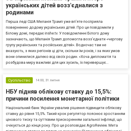
українських дітей возз'єдналися з
родинами
Перша леді США Меланія Трамп уже впʼяте посприяла
поверненню додому українських дітей. Про це повідомили у
Білому домі, передає inshe.tv. У повідомленні Білого дому
зазначають, що Меланія Трамп допомогла возз’єднати «чергову
групу українських та російських дітей». Водночас там не
вказують, з яких регіонів ці діти, скільки їм років, і за яких умов
вони опинилися далеко від своїх родин. «Хоча дипломатія та
розбудова миру важливі для цих зусиль, їх перевершує...
Суспільство
14:00,
31 липня
НБУ підняв облікову ставку до 15,5%:
причини посилення монетарної політики
Національний банк України ухвалив рішення підвищити облікову
ставку до рівня 15,5%. Такий крок регулятор пояснює зростанням
цінового тиску та суттєвим прискоренням загальної інфляції, що
очікується до кінця року. Про це розповідає AgroReview. Мета