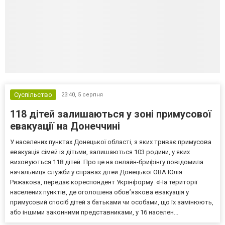
Суспільство
23:40,
5 серпня
118 дітей залишаються у зоні примусової
евакуації на Донеччині
У населених пунктах Донецької області, з яких триває примусова
евакуація сімей із дітьми, залишаються 103 родини, у яких
виховуються 118 дітей. Про це на онлайн-брифінгу повідомила
начальниця служби у справах дітей Донецької ОВА Юлія
Рижакова, передає кореспондент Укрінформу. «На території
населених пунктів, де оголошена обов’язкова евакуація у
примусовий спосіб дітей з батьками чи особами, що їх замінюють,
або іншими законними представниками, у 16 населен...