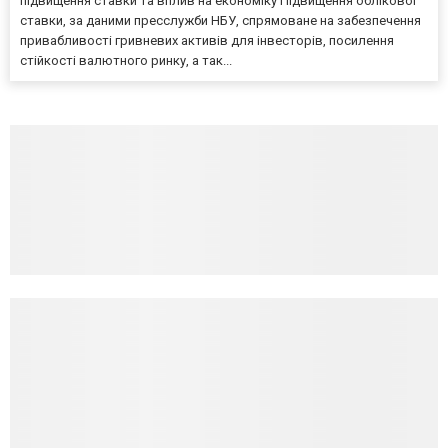
підвищення ставки та вплив на економіку Підвищення облікової
ставки, за даними пресслужби НБУ, спрямоване на забезпечення
привабливості гривневих активів для інвесторів, посилення
стійкості валютного ринку, а так...