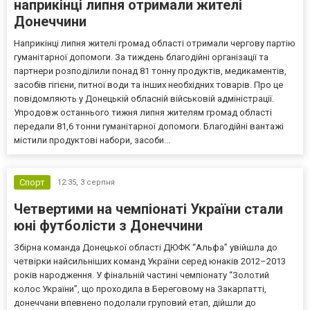
наприкінці липня отримали жителі
Донеччини
Наприкінці липня жителі громад області отримали чергову партію
гуманітарної допомоги. За тиждень благодійні організації та
партнери розподілили понад 81 тонну продуктів, медикаментів,
засобів гігієни, питної води та інших необхідних товарів. Про це
повідомляють у Донецькій обласній військовій адміністрації.
Упродовж останнього тижня липня жителям громад області
передали 81,6 тонни гуманітарної допомоги. Благодійні вантажі
містили продуктові набори, засоби...
Спорт
12:35,
3 серпня
Четвертими на чемпіонаті України стали
юні футболісти з Донеччини
Збірна команда Донецької області ДЮФК “Альфа” увійшла до
четвірки найсильніших команд України серед юнаків 2012–2013
років народження. У фінальній частині чемпіонату “Золотий
колос України”, що проходила в Береговому на Закарпатті,
донеччани впевнено подолали груповий етап, дійшли до