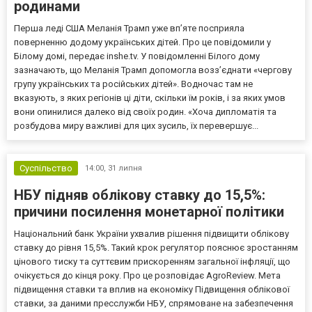
родинами
Перша леді США Меланія Трамп уже впʼяте посприяла
поверненню додому українських дітей. Про це повідомили у
Білому домі, передає inshe.tv. У повідомленні Білого дому
зазначають, що Меланія Трамп допомогла возз’єднати «чергову
групу українських та російських дітей». Водночас там не
вказують, з яких регіонів ці діти, скільки їм років, і за яких умов
вони опинилися далеко від своїх родин. «Хоча дипломатія та
розбудова миру важливі для цих зусиль, їх перевершує...
Суспільство
14:00,
31 липня
НБУ підняв облікову ставку до 15,5%:
причини посилення монетарної політики
Національний банк України ухвалив рішення підвищити облікову
ставку до рівня 15,5%. Такий крок регулятор пояснює зростанням
цінового тиску та суттєвим прискоренням загальної інфляції, що
очікується до кінця року. Про це розповідає AgroReview. Мета
підвищення ставки та вплив на економіку Підвищення облікової
ставки, за даними пресслужби НБУ, спрямоване на забезпечення