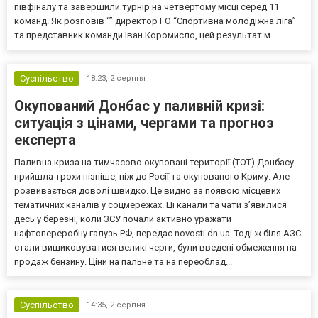
півфіналу та завершили турнір на четвертому місці серед 11
команд. Як розповів “” директор ГО “Спортивна молодіжна ліга”
та представник команди Іван Коромисло, цей результат м...
Суспільство
18:23,
2 серпня
Окупований Донбас у паливній кризі:
ситуація з цінами, чергами та прогноз
експерта
Паливна криза на тимчасово окуповані території (ТОТ) Донбасу
прийшла трохи пізніше, ніж до Росії та окупованого Криму. Але
розвивається доволі швидко. Це видно за появою місцевих
тематичних каналів у соцмережах. Ці канали та чати з’явилися
десь у березні, коли ЗСУ почали активно уражати
нафтопереробну галузь РФ, передає novosti.dn.ua. Тоді ж біля АЗС
стали вишиковуватися великі черги, були введені обмеження на
продаж бензину. Ціни на пальне та на переоблад...
Суспільство
14:35,
2 серпня