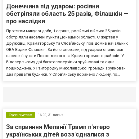
Донеччина під ударом: росіяни
обстріляли область 25 разів, Філашкін —
про наслідки
Протягом минулої доби, 1 серпня, російські війська 25 разів
обстріляли населені пункти Донецької області. Є жертви у
Дружківці, Краматорську та Слов’янську, повідомив начальник
ОВА Вадим Філашкін. За його словами, під ударом опинились
населені пункти Покровського та Краматорського районів. У
Білозерському дві багатоповерхівки зруйновані та одна
пошкоджена. У Райгородку Миколаївської громади зруйновані
два приватні будинки. У Слов’янську поранено людину, по...
Селидово и Новогродовке
Справочная
Так
Суспільство
16:00,
31 липня
За сприяння Меланії Трамп п'ятеро
українських дітей возз'єдналися з