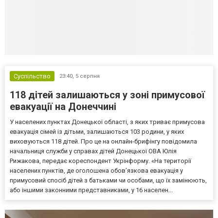
Суспільство
23:40,
5 серпня
118 дітей залишаються у зоні примусової
евакуації на Донеччині
У населених пунктах Донецької області, з яких триває примусова
евакуація сімей із дітьми, залишаються 103 родини, у яких
виховуються 118 дітей. Про це на онлайн-брифінгу повідомила
начальниця служби у справах дітей Донецької ОВА Юлія
Рижакова, передає кореспондент Укрінформу. «На території
населених пунктів, де оголошена обов’язкова евакуація у
примусовий спосіб дітей з батьками чи особами, що їх замінюють,
або іншими законними представниками, у 16 населен...