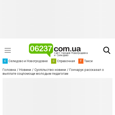
С
Селидово и Новогродовке
С
Справочная
Т
Такси
Головна
Новини
Суспільство новини
Гончарук рассказал о
выплате соцпомощи молодым педагогам