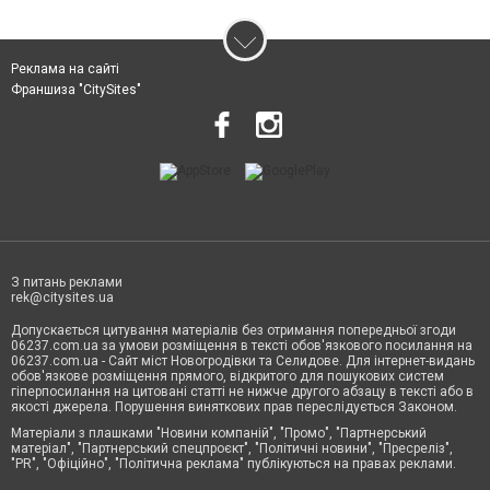
Реклама на сайті
Франшиза "CitySites"
З питань реклами
rek@citysites.ua
Допускається цитування матеріалів без отримання попередньої згоди
06237.com.ua за умови розміщення в тексті обов'язкового посилання на
06237.com.ua - Сайт міст Новогродівки та Селидове. Для інтернет-видань
обов'язкове розміщення прямого, відкритого для пошукових систем
гіперпосилання на цитовані статті не нижче другого абзацу в тексті або в
якості джерела. Порушення виняткових прав переслідується Законом.
Матеріали з плашками "Новини компаній", "Промо", "Партнерський
матеріал", "Партнерський спецпроєкт", "Політичні новини", "Пресреліз",
"PR", "Офіційно", "Політична реклама" публікуються на правах реклами.