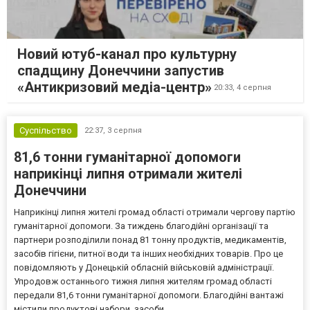
Новий ютуб-канал про культурну
спадщину Донеччини запустив
«Антикризовий медіа-центр»
20:33,
4 серпня
Суспільство
22:37,
3 серпня
81,6 тонни гуманітарної допомоги
наприкінці липня отримали жителі
Донеччини
Наприкінці липня жителі громад області отримали чергову партію
гуманітарної допомоги. За тиждень благодійні організації та
партнери розподілили понад 81 тонну продуктів, медикаментів,
засобів гігієни, питної води та інших необхідних товарів. Про це
повідомляють у Донецькій обласній військовій адміністрації.
Упродовж останнього тижня липня жителям громад області
передали 81,6 тонни гуманітарної допомоги. Благодійні вантажі
містили продуктові набори, засоби...