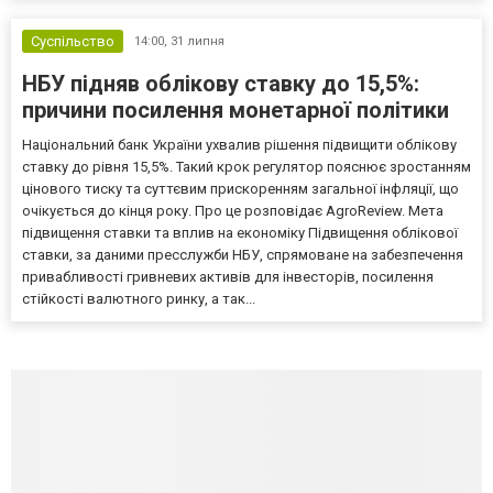
Суспільство
14:00,
31 липня
НБУ підняв облікову ставку до 15,5%:
причини посилення монетарної політики
Національний банк України ухвалив рішення підвищити облікову
ставку до рівня 15,5%. Такий крок регулятор пояснює зростанням
цінового тиску та суттєвим прискоренням загальної інфляції, що
очікується до кінця року. Про це розповідає AgroReview. Мета
підвищення ставки та вплив на економіку Підвищення облікової
ставки, за даними пресслужби НБУ, спрямоване на забезпечення
привабливості гривневих активів для інвесторів, посилення
стійкості валютного ринку, а так...