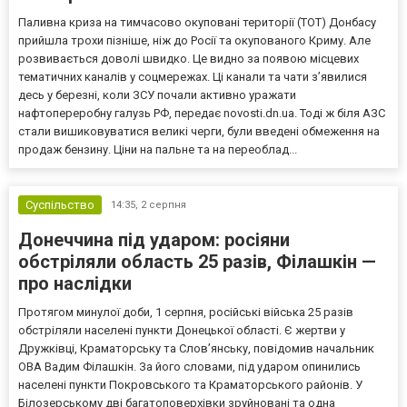
Паливна криза на тимчасово окуповані території (ТОТ) Донбасу
прийшла трохи пізніше, ніж до Росії та окупованого Криму. Але
розвивається доволі швидко. Це видно за появою місцевих
тематичних каналів у соцмережах. Ці канали та чати з’явилися
десь у березні, коли ЗСУ почали активно уражати
нафтопереробну галузь РФ, передає novosti.dn.ua. Тоді ж біля АЗС
стали вишиковуватися великі черги, були введені обмеження на
продаж бензину. Ціни на пальне та на переоблад...
Суспільство
14:35,
2 серпня
Донеччина під ударом: росіяни
обстріляли область 25 разів, Філашкін —
про наслідки
Протягом минулої доби, 1 серпня, російські війська 25 разів
обстріляли населені пункти Донецької області. Є жертви у
Дружківці, Краматорську та Слов’янську, повідомив начальник
ОВА Вадим Філашкін. За його словами, під ударом опинились
населені пункти Покровського та Краматорського районів. У
Білозерському дві багатоповерхівки зруйновані та одна