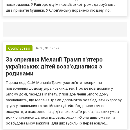
пошкоджена. У Райгородку Миколаївської громади зруйновані
два приватні будинки. У Слов’янську поранено людину, по...
Селидово и Новогродовке
Справочная
Так
Суспільство
16:00,
31 липня
За сприяння Меланії Трамп п'ятеро
українських дітей возз'єдналися з
родинами
Перша леді США Меланія Трамп уже впʼяте посприяла
поверненню додому українських дітей. Про це повідомили у
Білому домі, передає inshe.tv. У повідомленні Білого дому
зазначають, що Меланія Трамп допомогла возз’єднати «чергову
групу українських та російських дітей». Водночас там не
вказують, з яких регіонів ці діти, скільки їм років, і за яких умов
вони опинилися далеко від своїх родин. «Хоча дипломатія та
розбудова миру важливі для цих зусиль, їх перевершує...