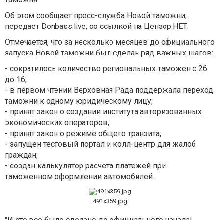
Об этом
сообщает
пресс-служба Новой таможни,
передает Donbass.live, со ссылкой на
Цензор.НЕТ
.
Отмечается, что за несколько месяцев до официального
запуска Новой таможни был сделан ряд важных шагов:
- сократилось количество региональных таможен с 26
до 16;
- в первом чтении Верховная Рада поддержала переход
таможни к одному юридическому лицу;
- принят закон о создании института авторизованных
экономических операторов;
- принят закон о режиме общего транзита;
- запущен тестовый портал и колл-центр для жалоб
граждан;
- создан калькулятор расчета платежей при
таможенном оформлении автомобилей.
491x359.jpg
"И это все было сделано до официального начала!