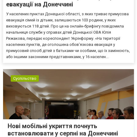
евакуації на Донеччині
У населених пунктах Донецької області, з яких триває примусова
евакуація сімей із дітьми, залишаються 103 родини, у яких
виховуються 118 дітей. Про це на онлайн-брифінгу повідомила
начальниця служби у справах дітей Донецької ОВА Юлія
Рижакова, передає кореспондент Укрінформу. «На території
населених пунктів, де оголошена обов’язкова евакуація у
примусовий спосіб дітей з батьками чи особами, що їх замінюють,
або іншими законними представниками, у 16 населен...
Суспільство
Нові мобільні укриття почнуть
встановлювати у серпні на Донеччині