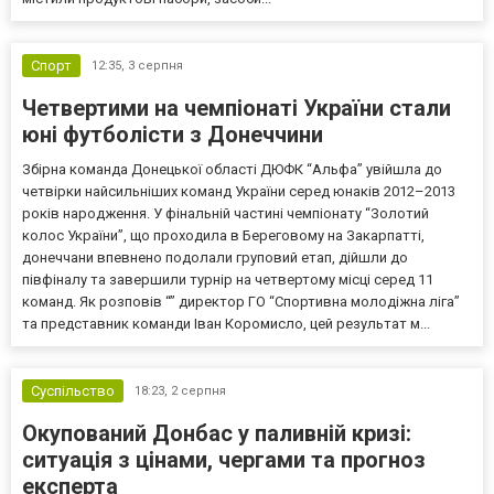
Спорт
12:35,
3 серпня
Четвертими на чемпіонаті України стали
юні футболісти з Донеччини
Збірна команда Донецької області ДЮФК “Альфа” увійшла до
четвірки найсильніших команд України серед юнаків 2012–2013
років народження. У фінальній частині чемпіонату “Золотий
колос України”, що проходила в Береговому на Закарпатті,
донеччани впевнено подолали груповий етап, дійшли до
півфіналу та завершили турнір на четвертому місці серед 11
команд. Як розповів “” директор ГО “Спортивна молодіжна ліга”
та представник команди Іван Коромисло, цей результат м...
Суспільство
18:23,
2 серпня
Окупований Донбас у паливній кризі:
ситуація з цінами, чергами та прогноз
експерта