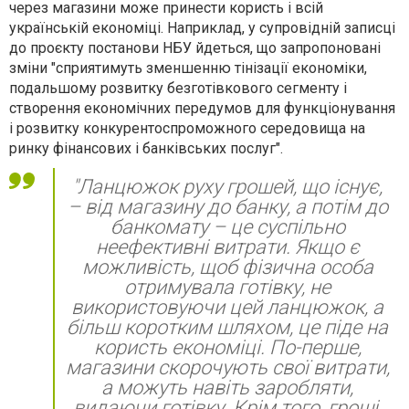
через магазини може принести користь і всій
українській економіці. Наприклад, у супровідній записці
до проєкту постанови НБУ йдеться, що запропоновані
зміни "сприятимуть зменшенню
тінізації економіки
,
подальшому
розвитку безготівкового сегменту
і
створення економічних передумов для функціонування
і розвитку конкурентоспроможного середовища на
ринку фінансових і банківських послуг".
"Ланцюжок руху грошей, що існує,
– від магазину до банку, а потім до
банкомату – це суспільно
неефективні витрати. Якщо є
можливість, щоб фізична особа
отримувала готівку, не
використовуючи цей ланцюжок, а
більш коротким шляхом, це піде на
користь економіці. По-перше,
магазини скорочують свої витрати,
а можуть навіть заробляти,
видаючи готівку. Крім того, гроші,