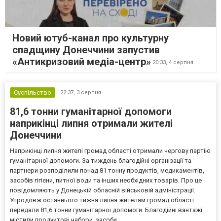
Новий ютуб-канал про культурну
спадщину Донеччини запустив
«Антикризовий медіа-центр»
20:33,
4 серпня
Суспільство
22:37,
3 серпня
81,6 тонни гуманітарної допомоги
наприкінці липня отримали жителі
Донеччини
Наприкінці липня жителі громад області отримали чергову партію
гуманітарної допомоги. За тиждень благодійні організації та
партнери розподілили понад 81 тонну продуктів, медикаментів,
засобів гігієни, питної води та інших необхідних товарів. Про це
повідомляють у Донецькій обласній військовій адміністрації.
Упродовж останнього тижня липня жителям громад області
передали 81,6 тонни гуманітарної допомоги. Благодійні вантажі
містили продуктові набори, засоби...