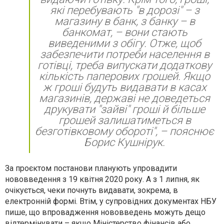
які перебувають "в дорозі" – з
магазину в банк, з банку – в
банкомат, – вони стають
виведеними з обігу. Отже, щоб
забезпечити потреби населення в
готівці, треба випускати додаткову
кількість паперових грошей. Якщо
ж гроші будуть видавати в касах
магазинів, державі не доведеться
друкувати "зайві" гроші й більше
грошей залишатиметься в
безготівковому обороті", – пояснює
Борис Кушнірук.
За проєктом постанови планують упровадити
нововведення з 19 квітня 2020 року. А з 1 липня, як
очікується, чеки почнуть видавати, зокрема, в
електронній формі. Втім, у супровідних документах НБУ
пише, що впровадження нововведень можуть дещо
відтермінувати – якщо Міністерство фінансів або