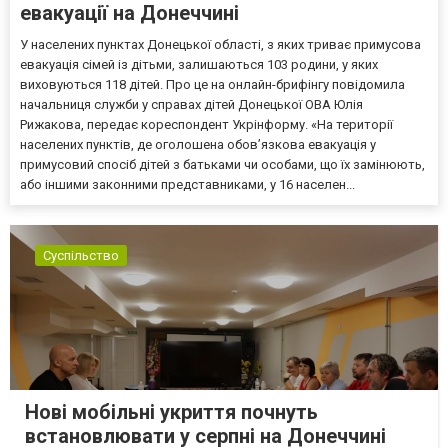
евакуації на Донеччині
У населених пунктах Донецької області, з яких триває примусова
евакуація сімей із дітьми, залишаються 103 родини, у яких
виховуються 118 дітей. Про це на онлайн-брифінгу повідомила
начальниця служби у справах дітей Донецької ОВА Юлія
Рижакова, передає кореспондент Укрінформу. «На території
населених пунктів, де оголошена обов’язкова евакуація у
примусовий спосіб дітей з батьками чи особами, що їх замінюють,
або іншими законними представниками, у 16 населен...
Суспільство
Нові мобільні укриття почнуть
встановлювати у серпні на Донеччині