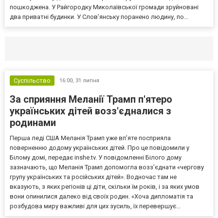
пошкоджена. У Райгородку Миколаївської громади зруйновані
два приватні будинки. У Слов’янську поранено людину, по...
Селидово и Новогродовке
Справочная
Так
Суспільство
16:00,
31 липня
За сприяння Меланії Трамп п'ятеро
українських дітей возз'єдналися з
родинами
Перша леді США Меланія Трамп уже впʼяте посприяла
поверненню додому українських дітей. Про це повідомили у
Білому домі, передає inshe.tv. У повідомленні Білого дому
зазначають, що Меланія Трамп допомогла возз’єднати «чергову
групу українських та російських дітей». Водночас там не
вказують, з яких регіонів ці діти, скільки їм років, і за яких умов
вони опинилися далеко від своїх родин. «Хоча дипломатія та
розбудова миру важливі для цих зусиль, їх перевершує...