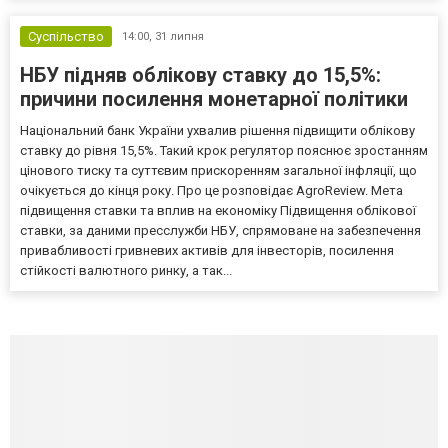
Суспільство
14:00,
31 липня
НБУ підняв облікову ставку до 15,5%:
причини посилення монетарної політики
Національний банк України ухвалив рішення підвищити облікову
ставку до рівня 15,5%. Такий крок регулятор пояснює зростанням
цінового тиску та суттєвим прискоренням загальної інфляції, що
очікується до кінця року. Про це розповідає AgroReview. Мета
підвищення ставки та вплив на економіку Підвищення облікової
ставки, за даними пресслужби НБУ, спрямоване на забезпечення
привабливості гривневих активів для інвесторів, посилення
стійкості валютного ринку, а так...