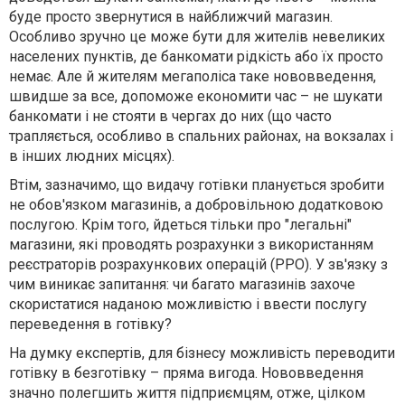
буде просто звернутися в найближчий магазин.
Особливо зручно це може бути для жителів невеликих
населених пунктів, де банкомати рідкість або їх просто
немає. Але й жителям мегаполіса таке нововведення,
швидше за все, допоможе економити час – не шукати
банкомати і не стояти в чергах до них (що часто
трапляється, особливо в спальних районах, на вокзалах і
в інших людних місцях).
Втім, зазначимо, що видачу готівки планується зробити
не обов'язком магазинів, а добровільною додатковою
послугою. Крім того, йдеться тільки про "легальні"
магазини, які проводять розрахунки з використанням
реєстраторів розрахункових операцій (РРО). У зв'язку з
чим виникає запитання: чи багато магазинів захоче
скористатися наданою можливістю і ввести послугу
переведення в готівку?
На думку експертів, для бізнесу можливість переводити
готівку в безготівку – пряма вигода. Нововведення
значно полегшить життя підприємцям, отже, цілком