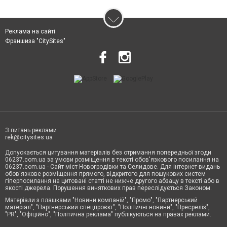
Реклама на сайті
Франшиза "CitySites"
З питань реклами
rek@citysites.ua
Допускається цитування матеріалів без отримання попередньої згоди
06237.com.ua за умови розміщення в тексті обов'язкового посилання на
06237.com.ua - Сайт міст Новогродівки та Селидове. Для інтернет-видань
обов'язкове розміщення прямого, відкритого для пошукових систем
гіперпосилання на цитовані статті не нижче другого абзацу в тексті або в
якості джерела. Порушення виняткових прав переслідується Законом.
Матеріали з плашками "Новини компаній", "Промо", "Партнерський
матеріал", "Партнерський спецпроєкт", "Політичні новини", "Пресреліз",
"PR", "Офіційно", "Політична реклама" публікуються на правах реклами.