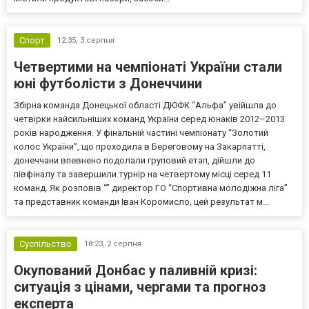
Спорт
12:35,
3 серпня
Четвертими на чемпіонаті України стали
юні футболісти з Донеччини
Збірна команда Донецької області ДЮФК “Альфа” увійшла до
четвірки найсильніших команд України серед юнаків 2012–2013
років народження. У фінальній частині чемпіонату “Золотий
колос України”, що проходила в Береговому на Закарпатті,
донеччани впевнено подолали груповий етап, дійшли до
півфіналу та завершили турнір на четвертому місці серед 11
команд. Як розповів “” директор ГО “Спортивна молодіжна ліга”
та представник команди Іван Коромисло, цей результат м...
Суспільство
18:23,
2 серпня
Окупований Донбас у паливній кризі:
ситуація з цінами, чергами та прогноз
експерта