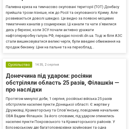
Паливна криза на тимчасово окуповані території (ТОТ) Донбасу
прийшла трохи пізніше, ніж до Росії та окупованого Криму. Але
розвивається доволі швидко. Це видно за появою місцевих
тематичних каналів у соцмережах. Ці канали та чати з’явилися
десь у березні, коли ЗСУ почали активно уражати
нафтопереробну галузь РФ, передає novosti.dn.ua. Тоді ж біля АЗС
стали вишиковуватися великі черги, були введені обмеження на
продаж бензину. Ціни на пальне та на переоблад...
Суспільство
14:35,
2 серпня
Донеччина під ударом: росіяни
обстріляли область 25 разів, Філашкін —
про наслідки
Протягом минулої доби, 1 серпня, російські війська 25 разів
обстріляли населені пункти Донецької області. Є жертви у
Дружківці, Краматорську та Слов’янську, повідомив начальник
ОВА Вадим Філашкін. За його словами, під ударом опинились
населені пункти Покровського та Краматорського районів. У
Білозерському дві багатоповерхівки зруйновані та одна