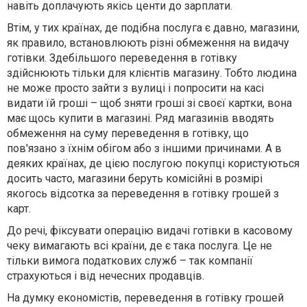
навіть доплачують якісь центи до зарплати.
Втім, у тих країнах, де подібна послуга є давно, магазини,
як правило, встановлюють різні обмеження на видачу
готівки. Здебільшого переведення в готівку
здійснюють тільки для клієнтів магазину. Тобто людина
не може просто зайти з вулиці і попросити на касі
видати їй гроші – щоб зняти гроші зі своєї картки, вона
має щось купити в магазині. Ряд магазинів вводять
обмеження на суму переведення в готівку, що
пов'язано з їхнім обігом або з іншими причинами. А в
деяких країнах, де цією послугою покупці користуються
досить часто, магазини беруть комісійні в розмірі
якогось відсотка за переведення в готівку грошей з
карт.
До речі, фіксувати операцію видачі готівки в касовому
чеку вимагають всі країни, де є така послуга. Це не
тільки вимога податкових служб – так компанії
страхуються і від нечесних продавців.
На думку економістів, переведення в готівку грошей