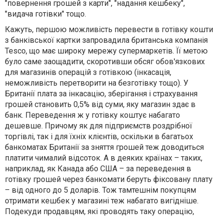
"повернення грошей з карти", "надання кешбеку",
"видача готівки" тощо.
Кажуть, першою можливість перевести в готівку кошти
з банківської картки запровадила британська компанія
Tesco, що має широку мережу супермаркетів. Її метою
було саме заощадити, скоротивши обсяг обов'язкових
для магазинів операцій з готівкою (інкасація,
неможливість перетворити на безготівку тощо). У
Британії плата за інкасацію, зберігання і страхування
грошей становить 0,5% від суми, яку магазин здає в
банк. Переведення ж у готівку коштує набагато
дешевше. Причому як для підприємств роздрібної
торгівлі, так і для їхніх клієнтів, оскільки в багатьох
банкоматах Британії за зняття грошей теж доводиться
платити чималий відсоток. А в деяких країнах – таких,
наприклад, як Канада або США – за переведення в
готівку грошей через банкомати беруть фіксовану плату
– від одного до 5 доларів. Тож тамтешнім покупцям
отримати кешбек у магазині теж набагато вигідніше.
Подекуди продавцям, які проводять таку операцію,