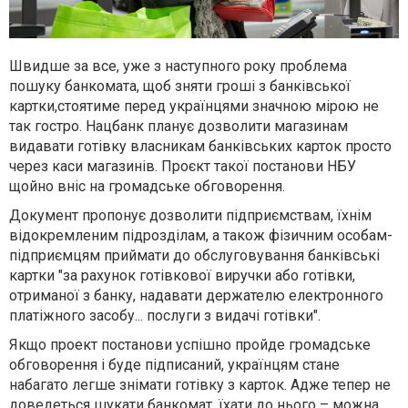
Швидше за все, уже з наступного року проблема
пошуку банкомата, щоб зняти гроші з
банківської
картки,
стоятиме перед українцями значною мірою не
так гостро. Нацбанк планує дозволити магазинам
видавати готівку власникам банківських карток просто
через каси магазинів. Проєкт такої постанови НБУ
щойно вніс на громадське обговорення.
Документ пропонує дозволити підприємствам, їхнім
відокремленим підрозділам, а також фізичним особам-
підприємцям приймати до обслуговування банківські
картки "за рахунок готівкової виручки або готівки,
отриманої з банку, надавати держателю електронного
платіжного засобу... послуги з видачі готівки".
Якщо проект постанови успішно пройде громадське
обговорення і буде підписаний, українцям стане
набагато легше знімати готівку з карток. Адже тепер не
доведеться шукати банкомат, їхати до нього – можна