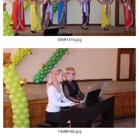
00681416.jpg
14088183.jpg