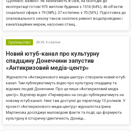
«Донбасс. Важно». Як зазначають в ОВА, на сьогодні до
експлуатації готові 973 житлові будинки з 1516 (64%); 46 об’єктів
соціальної сфери з 79 (58%); 37 котелень з 70 (53%). Підготовка до
опалювального сезону також охоплює ремонт водопровідних і
каналізаційних мереж, насосних станц...
Суспільство
20:33,
4 серпня
Новий ютуб-канал про культурну
спадщину Донеччини запустив
«Антикризовий медіа-центр»
Журналісти «Антикризового медіа-центру» створили новий ютуб-
канал. Там публікуватимуть відео про культурну спадщину та
відомих людей Донеччини. Про це пише «Антикризовий медіа
центр». Відтепер відео «Перевірено на сході» публікуватимуть на
новому ютуб-каналі. Нині там доступні до перегляду 13 роликів. У
проєкті «Антикризового медіа-центру» журналістка Ірина
Мартинова досліджує маловідомі факти та події, що формують
культурну й історичну ідентичність Донець...