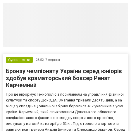
Суспільство
23:52,
7 серпня
Бронзу чемпіонату України серед юніорів
здобув краматорський боксер Ренат
Карчемний
Про це інформує Технополіс з посиланням на управління фізичної
культури та спорту ДонОДА. Змагання тривали десять днів, а за
місця у складі національної збірної боролися 437 учасників з усієї
країни. Карчемний, який є вихованцем Донецького обласного
спеціалізованого фахового коледжу спортивного профілю,
виступав у ваговій категорії до 52 кг. Підготовкою спортсмена
займаються тренери Андрій Бичков та Олександр Біжунов. Серед