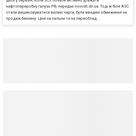
десь у березні, коли ЗСУ почали активно уражати
нафтопереробну галузь РФ, передає novosti.dn.ua. Тоді ж біля АЗС
стали вишиковуватися великі черги, були введені обмеження на
продаж бензину. Ціни на пальне та на переоблад...