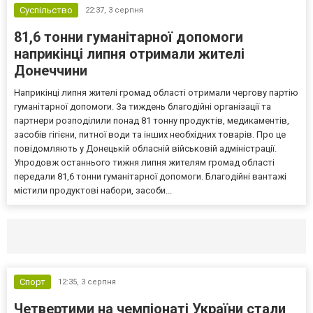
Суспільство
22:37,
3 серпня
81,6 тонни гуманітарної допомоги
наприкінці липня отримали жителі
Донеччини
Наприкінці липня жителі громад області отримали чергову партію
гуманітарної допомоги. За тиждень благодійні організації та
партнери розподілили понад 81 тонну продуктів, медикаментів,
засобів гігієни, питної води та інших необхідних товарів. Про це
повідомляють у Донецькій обласній військовій адміністрації.
Упродовж останнього тижня липня жителям громад області
передали 81,6 тонни гуманітарної допомоги. Благодійні вантажі
містили продуктові набори, засоби...
Селидово и Новогродовке
Справочная
Так
Спорт
12:35,
3 серпня
Четвертими на чемпіонаті України стали