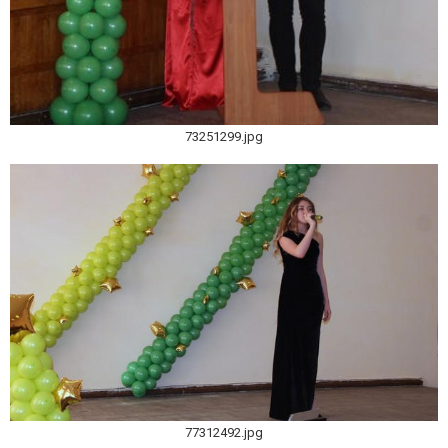
73251299.jpg
77312492.jpg