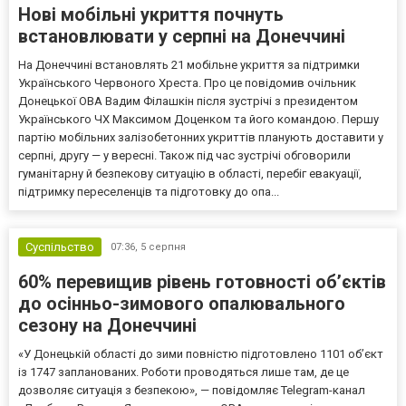
Нові мобільні укриття почнуть
встановлювати у серпні на Донеччині
На Донеччині встановлять 21 мобільне укриття за підтримки
Українського Червоного Хреста. Про це повідомив очільник
Донецької ОВА Вадим Філашкін після зустрічі з президентом
Українського ЧХ Максимом Доценком та його командою. Першу
партію мобільних залізобетонних укриттів планують доставити у
серпні, другу — у вересні. Також під час зустрічі обговорили
гуманітарну й безпекову ситуацію в області, перебіг евакуації,
підтримку переселенців та підготовку до опа...
Суспільство
07:36,
5 серпня
60% перевищив рівень готовності об’єктів
до осінньо-зимового опалювального
сезону на Донеччині
«У Донецькій області до зими повністю підготовлено 1101 об’єкт
із 1747 запланованих. Роботи проводяться лише там, де це
дозволяє ситуація з безпекою», — повідомляє Telegram-канал