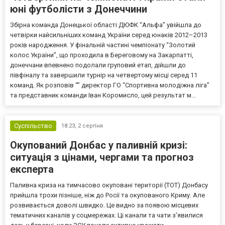
юні футболісти з Донеччини
Збірна команда Донецької області ДЮФК “Альфа” увійшла до
четвірки найсильніших команд України серед юнаків 2012–2013
років народження. У фінальній частині чемпіонату “Золотий
колос України”, що проходила в Береговому на Закарпатті,
донеччани впевнено подолали груповий етап, дійшли до
півфіналу та завершили турнір на четвертому місці серед 11
команд. Як розповів “” директор ГО “Спортивна молодіжна ліга”
та представник команди Іван Коромисло, цей результат м...
Суспільство
18:23,
2 серпня
Окупований Донбас у паливній кризі:
ситуація з цінами, чергами та прогноз
експерта
Паливна криза на тимчасово окуповані території (ТОТ) Донбасу
прийшла трохи пізніше, ніж до Росії та окупованого Криму. Але
розвивається доволі швидко. Це видно за появою місцевих
тематичних каналів у соцмережах. Ці канали та чати з’явилися