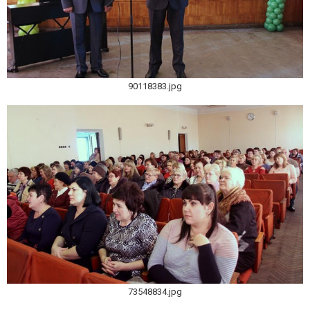
90118383.jpg
73548834.jpg