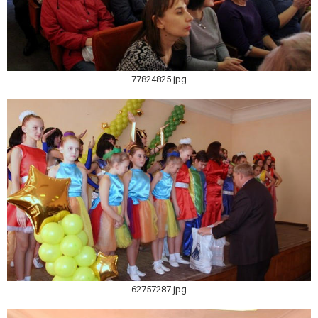
77824825.jpg
62757287.jpg