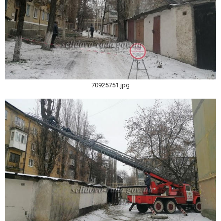
70925751.jpg