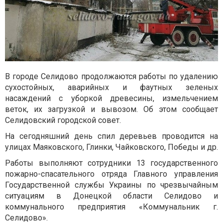
В городе Селидово продолжаются работы по удалению
сухостойных, аварийных и фаутных зеленых
насаждений с уборкой древесины, измельчением
веток, их загрузкой и вывозом. Об этом сообщает
Селидовский городской совет.
На сегодняшний день спил деревьев проводится на
улицах Маяковского, Глинки, Чайковского, Победы и др.
Работы выполняют сотрудники 13 государственного
пожарно-спасательного отряда Главного управления
Государственной службы Украины по чрезвычайным
ситуациям в Донецкой области Селидово и
коммунального предприятия «Коммунальник г.
Селидово».