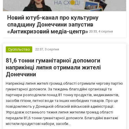
Новий ютуб-канал про культурну
спадщину Донеччини запустив
«Антикризовий медіа-центр»
20:33,
4 серпня
Суспільство
22:37,
3 серпня
81,6 тонни гуманітарної допомоги
наприкінці липня отримали жителі
Донеччини
Наприкінці липня жителі громад області отримали чергову партію
гуманітарної допомоги. За тиждень благодійні організації та
партнери розподілили понад 81 тонну продуктів, медикаментів,
засобів гігієни, питної води та інших необхідних товарів. Про це
повідомляють у Донецькій обласній військовій адміністрації.
Упродовж останнього тижня липня жителям громад області
передали 81,6 тонни гуманітарної допомоги. Благодійні вантажі
містили продуктові набори, засоби...