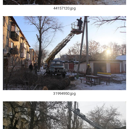
44157120.jpg
31994950.jpg