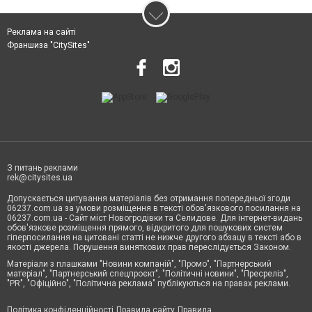
Реклама на сайті
Франшиза "CitySites"
З питань реклами
rek@citysites.ua
Допускається цитування матеріалів без отримання попередньої згоди
06237.com.ua за умови розміщення в тексті обов'язкового посилання на
06237.com.ua - Сайт міст Новогродівки та Селидове. Для інтернет-видань
обов'язкове розміщення прямого, відкритого для пошукових систем
гіперпосилання на цитовані статті не нижче другого абзацу в тексті або в
якості джерела. Порушення виняткових прав переслідується Законом.
Матеріали з плашками "Новини компаній", "Промо", "Партнерський
матеріал", "Партнерський спецпроєкт", "Політичні новини", "Пресреліз",
"PR", "Офіційно", "Політична реклама" публікуються на правах реклами.
Політика конфіденційності
Правила сайту
Правила