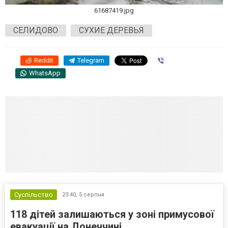
61687419.jpg
СЕЛИДОВО
СУХИЕ ДЕРЕВЬЯ
Reddit
Telegram
Viber
WhatsApp
Суспільство
23:40,
5 серпня
118 дітей залишаються у зоні примусової
евакуації на Донеччині