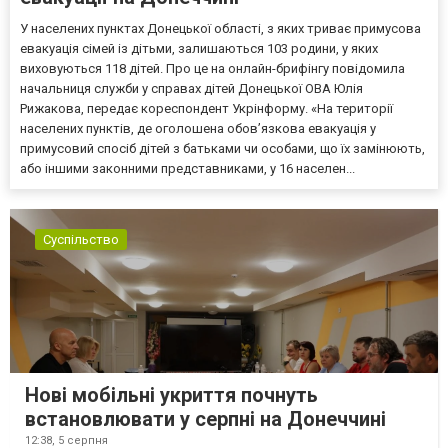
У населених пунктах Донецької області, з яких триває примусова
евакуація сімей із дітьми, залишаються 103 родини, у яких
виховуються 118 дітей. Про це на онлайн-брифінгу повідомила
начальниця служби у справах дітей Донецької ОВА Юлія
Рижакова, передає кореспондент Укрінформу. «На території
населених пунктів, де оголошена обов’язкова евакуація у
примусовий спосіб дітей з батьками чи особами, що їх замінюють,
або іншими законними представниками, у 16 населен...
Суспільство
Нові мобільні укриття почнуть
встановлювати у серпні на Донеччині
12:38,
5 серпня