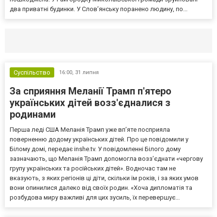
два приватні будинки. У Слов’янську поранено людину, по...
Селидово и Новогродовке
Справочная
Так
Суспільство
16:00,
31 липня
За сприяння Меланії Трамп п'ятеро
українських дітей возз'єдналися з
родинами
Перша леді США Меланія Трамп уже впʼяте посприяла
поверненню додому українських дітей. Про це повідомили у
Білому домі, передає inshe.tv. У повідомленні Білого дому
зазначають, що Меланія Трамп допомогла возз’єднати «чергову
групу українських та російських дітей». Водночас там не
вказують, з яких регіонів ці діти, скільки їм років, і за яких умов
вони опинилися далеко від своїх родин. «Хоча дипломатія та
розбудова миру важливі для цих зусиль, їх перевершує...