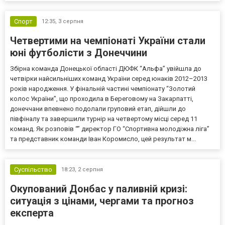
Спорт
12:35,
3 серпня
Четвертими на чемпіонаті України стали
юні футболісти з Донеччини
Збірна команда Донецької області ДЮФК “Альфа” увійшла до
четвірки найсильніших команд України серед юнаків 2012–2013
років народження. У фінальній частині чемпіонату “Золотий
колос України”, що проходила в Береговому на Закарпатті,
донеччани впевнено подолали груповий етап, дійшли до
півфіналу та завершили турнір на четвертому місці серед 11
команд. Як розповів “” директор ГО “Спортивна молодіжна ліга”
та представник команди Іван Коромисло, цей результат м...
Суспільство
18:23,
2 серпня
Окупований Донбас у паливній кризі:
ситуація з цінами, чергами та прогноз
експерта