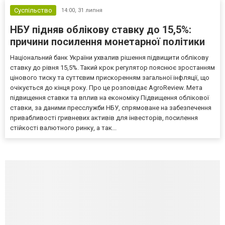
Суспільство
14:00,
31 липня
НБУ підняв облікову ставку до 15,5%:
причини посилення монетарної політики
Національний банк України ухвалив рішення підвищити облікову
ставку до рівня 15,5%. Такий крок регулятор пояснює зростанням
цінового тиску та суттєвим прискоренням загальної інфляції, що
очікується до кінця року. Про це розповідає AgroReview. Мета
підвищення ставки та вплив на економіку Підвищення облікової
ставки, за даними пресслужби НБУ, спрямоване на забезпечення
привабливості гривневих активів для інвесторів, посилення
стійкості валютного ринку, а так...