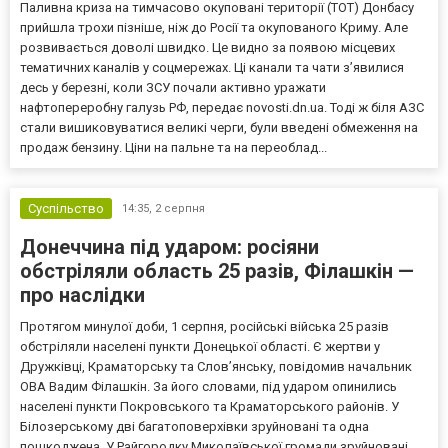
Паливна криза на тимчасово окуповані території (ТОТ) Донбасу
прийшла трохи пізніше, ніж до Росії та окупованого Криму. Але
розвивається доволі швидко. Це видно за появою місцевих
тематичних каналів у соцмережах. Ці канали та чати з’явилися
десь у березні, коли ЗСУ почали активно уражати
нафтопереробну галузь РФ, передає novosti.dn.ua. Тоді ж біля АЗС
стали вишиковуватися великі черги, були введені обмеження на
продаж бензину. Ціни на пальне та на переоблад...
Суспільство
14:35,
2 серпня
Донеччина під ударом: росіяни
обстріляли область 25 разів, Філашкін —
про наслідки
Протягом минулої доби, 1 серпня, російські війська 25 разів
обстріляли населені пункти Донецької області. Є жертви у
Дружківці, Краматорську та Слов’янську, повідомив начальник
ОВА Вадим Філашкін. За його словами, під ударом опинились
населені пункти Покровського та Краматорського районів. У
Білозерському дві багатоповерхівки зруйновані та одна
пошкоджена. У Райгородку Миколаївської громади зруйновані