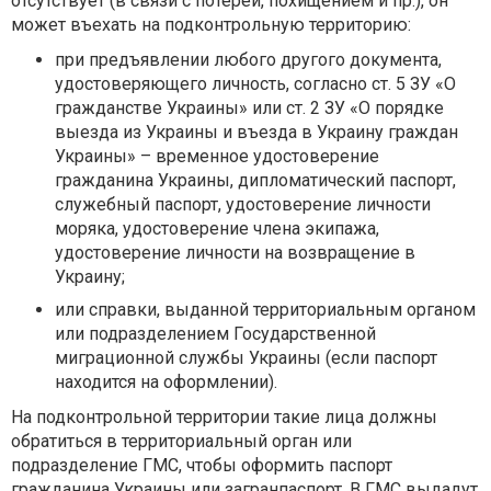
отсутствует (в связи с потерей, похищением и пр.), он
может въехать на подконтрольную территорию:
при предъявлении любого другого документа,
удостоверяющего личность, согласно ст. 5 ЗУ «О
гражданстве Украины» или ст. 2 ЗУ «О порядке
выезда из Украины и въезда в Украину граждан
Украины» – временное удостоверение
гражданина Украины, дипломатический паспорт,
служебный паспорт, удостоверение личности
моряка, удостоверение члена экипажа,
удостоверение личности на возвращение в
Украину;
или справки, выданной территориальным органом
или подразделением Государственной
миграционной службы Украины (если паспорт
находится на оформлении).
На подконтрольной территории такие лица должны
обратиться в территориальный орган или
подразделение ГМС, чтобы оформить паспорт
гражданина Украины или загранпаспорт. В ГМС выдадут