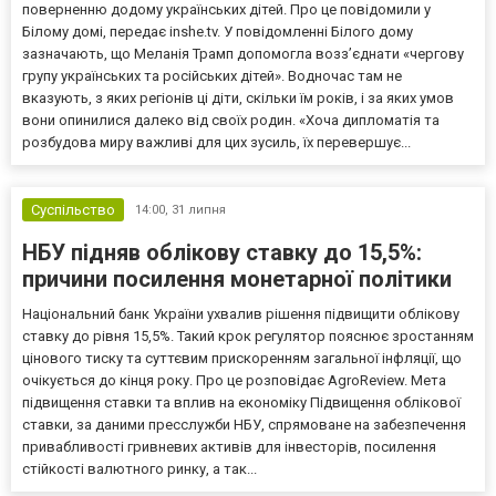
поверненню додому українських дітей. Про це повідомили у
Білому домі, передає inshe.tv. У повідомленні Білого дому
зазначають, що Меланія Трамп допомогла возз’єднати «чергову
групу українських та російських дітей». Водночас там не
вказують, з яких регіонів ці діти, скільки їм років, і за яких умов
вони опинилися далеко від своїх родин. «Хоча дипломатія та
розбудова миру важливі для цих зусиль, їх перевершує...
Суспільство
14:00,
31 липня
НБУ підняв облікову ставку до 15,5%:
причини посилення монетарної політики
Національний банк України ухвалив рішення підвищити облікову
ставку до рівня 15,5%. Такий крок регулятор пояснює зростанням
цінового тиску та суттєвим прискоренням загальної інфляції, що
очікується до кінця року. Про це розповідає AgroReview. Мета
підвищення ставки та вплив на економіку Підвищення облікової
ставки, за даними пресслужби НБУ, спрямоване на забезпечення
привабливості гривневих активів для інвесторів, посилення
стійкості валютного ринку, а так...