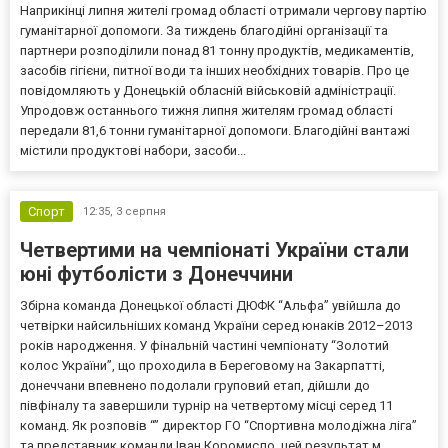
Наприкінці липня жителі громад області отримали чергову партію
гуманітарної допомоги. За тиждень благодійні організації та
партнери розподілили понад 81 тонну продуктів, медикаментів,
засобів гігієни, питної води та інших необхідних товарів. Про це
повідомляють у Донецькій обласній військовій адміністрації.
Упродовж останнього тижня липня жителям громад області
передали 81,6 тонни гуманітарної допомоги. Благодійні вантажі
містили продуктові набори, засоби...
Спорт
12:35,
3 серпня
Четвертими на чемпіонаті України стали
юні футболісти з Донеччини
Збірна команда Донецької області ДЮФК “Альфа” увійшла до
четвірки найсильніших команд України серед юнаків 2012–2013
років народження. У фінальній частині чемпіонату “Золотий
колос України”, що проходила в Береговому на Закарпатті,
донеччани впевнено подолали груповий етап, дійшли до
півфіналу та завершили турнір на четвертому місці серед 11
команд. Як розповів “” директор ГО “Спортивна молодіжна ліга”
та представник команди Іван Коромисло, цей результат м...