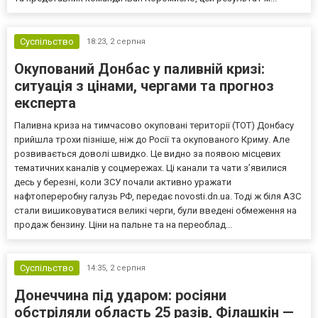
Суспільство
18:23,
2 серпня
Окупований Донбас у паливній кризі:
ситуація з цінами, чергами та прогноз
експерта
Паливна криза на тимчасово окуповані території (ТОТ) Донбасу
прийшла трохи пізніше, ніж до Росії та окупованого Криму. Але
розвивається доволі швидко. Це видно за появою місцевих
тематичних каналів у соцмережах. Ці канали та чати з’явилися
десь у березні, коли ЗСУ почали активно уражати
нафтопереробну галузь РФ, передає novosti.dn.ua. Тоді ж біля АЗС
стали вишиковуватися великі черги, були введені обмеження на
продаж бензину. Ціни на пальне та на переоблад...
Суспільство
14:35,
2 серпня
Донеччина під ударом: росіяни
обстріляли область 25 разів, Філашкін —