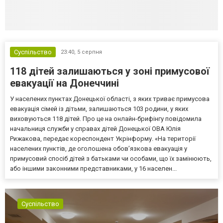
Суспільство
23:40,
5 серпня
118 дітей залишаються у зоні примусової
евакуації на Донеччині
У населених пунктах Донецької області, з яких триває примусова
евакуація сімей із дітьми, залишаються 103 родини, у яких
виховуються 118 дітей. Про це на онлайн-брифінгу повідомила
начальниця служби у справах дітей Донецької ОВА Юлія
Рижакова, передає кореспондент Укрінформу. «На території
населених пунктів, де оголошена обов’язкова евакуація у
примусовий спосіб дітей з батьками чи особами, що їх замінюють,
або іншими законними представниками, у 16 населен...
Суспільство