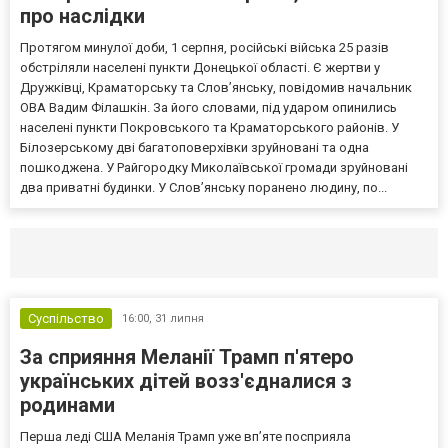
про наслідки
Протягом минулої доби, 1 серпня, російські війська 25 разів
обстріляли населені пункти Донецької області. Є жертви у
Дружківці, Краматорську та Слов’янську, повідомив начальник
ОВА Вадим Філашкін. За його словами, під ударом опинились
населені пункти Покровського та Краматорського районів. У
Білозерському дві багатоповерхівки зруйновані та одна
пошкоджена. У Райгородку Миколаївської громади зруйновані
два приватні будинки. У Слов’янську поранено людину, по...
Селидово и Новогродовке
Справочная
Так
Суспільство
16:00,
31 липня
За сприяння Меланії Трамп п'ятеро
українських дітей возз'єдналися з
родинами
Перша леді США Меланія Трамп уже впʼяте посприяла