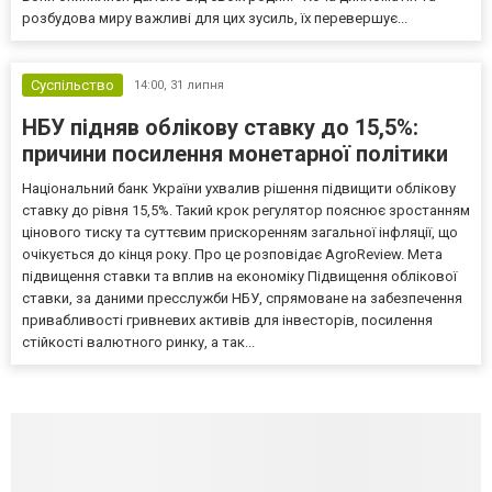
розбудова миру важливі для цих зусиль, їх перевершує...
Суспільство
14:00,
31 липня
НБУ підняв облікову ставку до 15,5%:
причини посилення монетарної політики
Національний банк України ухвалив рішення підвищити облікову
ставку до рівня 15,5%. Такий крок регулятор пояснює зростанням
цінового тиску та суттєвим прискоренням загальної інфляції, що
очікується до кінця року. Про це розповідає AgroReview. Мета
підвищення ставки та вплив на економіку Підвищення облікової
ставки, за даними пресслужби НБУ, спрямоване на забезпечення
привабливості гривневих активів для інвесторів, посилення
стійкості валютного ринку, а так...