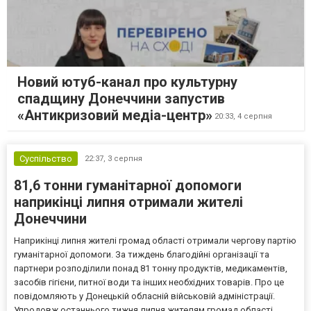
Новий ютуб-канал про культурну
спадщину Донеччини запустив
«Антикризовий медіа-центр»
20:33,
4 серпня
Суспільство
22:37,
3 серпня
81,6 тонни гуманітарної допомоги
наприкінці липня отримали жителі
Донеччини
Наприкінці липня жителі громад області отримали чергову партію
гуманітарної допомоги. За тиждень благодійні організації та
партнери розподілили понад 81 тонну продуктів, медикаментів,
засобів гігієни, питної води та інших необхідних товарів. Про це
повідомляють у Донецькій обласній військовій адміністрації.
Упродовж останнього тижня липня жителям громад області