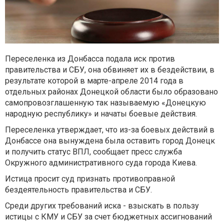
Переселенка из Донбасса подала иск против
правительства и СБУ, она обвиняет их в бездействии, в
результате которой в марте-апреле 2014 года в
отдельных районах Донецкой области было образовано
самопровозглашенную так называемую «Донецкую
народную республику» и начаты боевые действия.
Переселенка утверждает, что из-за боевых действий в
Донбассе она вынуждена была оставить город Донецк
и получить статус ВПЛ, сообщает пресс служба
Окружного административного суда города Киева.
Истица просит суд признать противоправной
бездеятельность правительства и СБУ.
Среди других требований иска - взыскать в пользу
истицы с КМУ и СБУ за счет бюджетных ассигнований