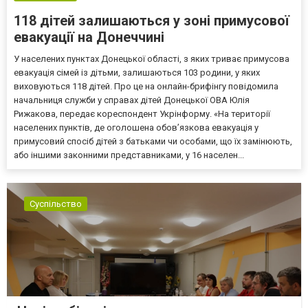
118 дітей залишаються у зоні примусової
евакуації на Донеччині
У населених пунктах Донецької області, з яких триває примусова
евакуація сімей із дітьми, залишаються 103 родини, у яких
виховуються 118 дітей. Про це на онлайн-брифінгу повідомила
начальниця служби у справах дітей Донецької ОВА Юлія
Рижакова, передає кореспондент Укрінформу. «На території
населених пунктів, де оголошена обов’язкова евакуація у
примусовий спосіб дітей з батьками чи особами, що їх замінюють,
або іншими законними представниками, у 16 населен...
Суспільство