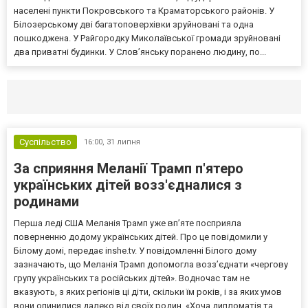
населені пункти Покровського та Краматорського районів. У
Білозерському дві багатоповерхівки зруйновані та одна
пошкоджена. У Райгородку Миколаївської громади зруйновані
два приватні будинки. У Слов’янську поранено людину, по...
Селидово и Новогродовке
Справочная
Так
Суспільство
16:00,
31 липня
За сприяння Меланії Трамп п'ятеро
українських дітей возз'єдналися з
родинами
Перша леді США Меланія Трамп уже впʼяте посприяла
поверненню додому українських дітей. Про це повідомили у
Білому домі, передає inshe.tv. У повідомленні Білого дому
зазначають, що Меланія Трамп допомогла возз’єднати «чергову
групу українських та російських дітей». Водночас там не
вказують, з яких регіонів ці діти, скільки їм років, і за яких умов
вони опинилися далеко від своїх родин. «Хоча дипломатія та