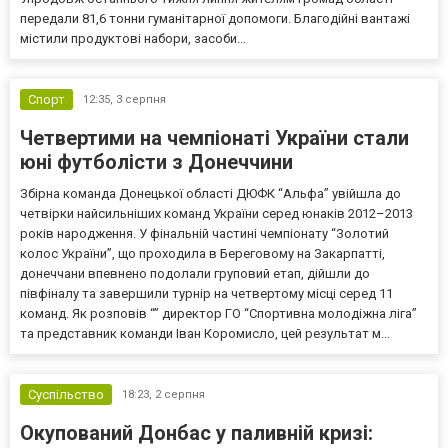
передали 81,6 тонни гуманітарної допомоги. Благодійні вантажі
містили продуктові набори, засоби...
Спорт
12:35,
3 серпня
Четвертими на чемпіонаті України стали
юні футболісти з Донеччини
Збірна команда Донецької області ДЮФК “Альфа” увійшла до
четвірки найсильніших команд України серед юнаків 2012–2013
років народження. У фінальній частині чемпіонату “Золотий
колос України”, що проходила в Береговому на Закарпатті,
донеччани впевнено подолали груповий етап, дійшли до
півфіналу та завершили турнір на четвертому місці серед 11
команд. Як розповів “” директор ГО “Спортивна молодіжна ліга”
та представник команди Іван Коромисло, цей результат м...
Суспільство
18:23,
2 серпня
Окупований Донбас у паливній кризі: