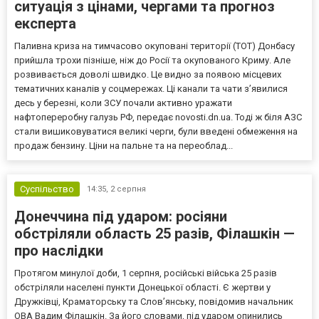
ситуація з цінами, чергами та прогноз
експерта
Паливна криза на тимчасово окуповані території (ТОТ) Донбасу
прийшла трохи пізніше, ніж до Росії та окупованого Криму. Але
розвивається доволі швидко. Це видно за появою місцевих
тематичних каналів у соцмережах. Ці канали та чати з’явилися
десь у березні, коли ЗСУ почали активно уражати
нафтопереробну галузь РФ, передає novosti.dn.ua. Тоді ж біля АЗС
стали вишиковуватися великі черги, були введені обмеження на
продаж бензину. Ціни на пальне та на переоблад...
Суспільство
14:35,
2 серпня
Донеччина під ударом: росіяни
обстріляли область 25 разів, Філашкін —
про наслідки
Протягом минулої доби, 1 серпня, російські війська 25 разів
обстріляли населені пункти Донецької області. Є жертви у
Дружківці, Краматорську та Слов’янську, повідомив начальник
ОВА Вадим Філашкін. За його словами, під ударом опинились