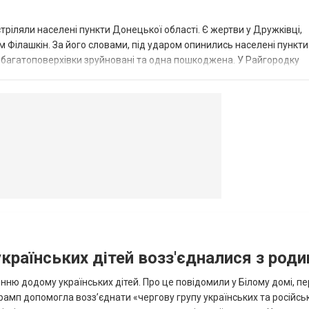
стріляли населені пункти Донецької області. Є жертви у Дружківці,
 Філашкін. За його словами, під ударом опинились населені пункти
і багатоповерхівки зруйновані та одна пошкоджена. У Райгородку
в’янську поранено людину, по...
овогродовке
Справочная
Такси
українських дітей возз'єдналися з род
ню додому українських дітей. Про це повідомили у Білому домі, п
рамп допомогла возз’єднати «чергову групу українських та російськ