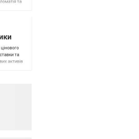
пломатія та
тики
 цінового
 ставки та
вих активів