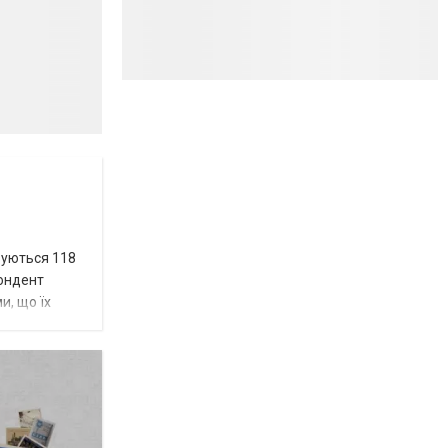
вуються 118
пондент
и, що їх