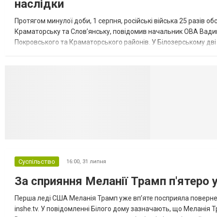
наслідки
Протягом минулої доби, 1 серпня, російські війська 25 разів об
Краматорську та Слов’янську, повідомив начальник ОВА Вадим
Покровського та Краматорського районів. У Білозерському дв
Миколаївської громади зруйновані два приватні будинки. У Сло
Селидово и Н
Суспільство
16:00,
31 липня
За сприяння Меланії Трамп п'ятеро 
Перша леді США Меланія Трамп уже впʼяте посприяла повернен
inshe.tv. У повідомленні Білого дому зазначають, що Меланія Т