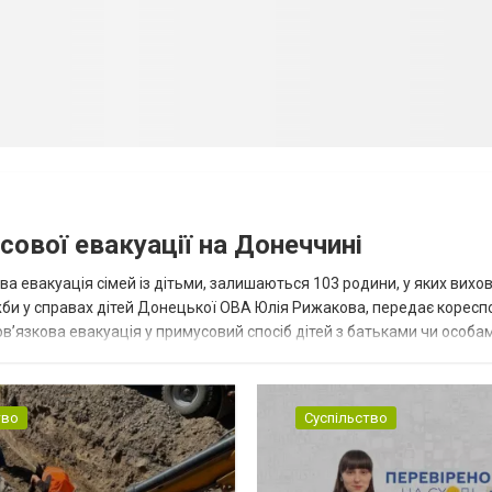
сової евакуації на Донеччині
ва евакуація сімей із дітьми, залишаються 103 родини, у яких вихо
жби у справах дітей Донецької ОВА Юлія Рижакова, передає корес
в’язкова евакуація у примусовий спосіб дітей з батьками чи особам
н...
тво
Суспільство