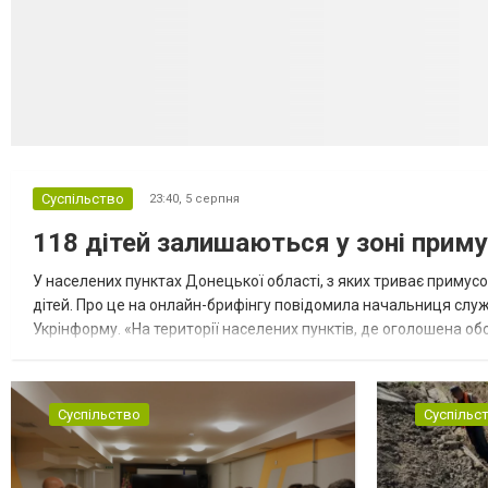
Суспільство
23:40,
5 серпня
118 дітей залишаються у зоні приму
У населених пунктах Донецької області, з яких триває примусо
дітей. Про це на онлайн-брифінгу повідомила начальниця слу
Укрінформу. «На території населених пунктів, де оголошена обо
замінюють, або іншими законними представниками, у 16 населе
Суспільство
Суспільс