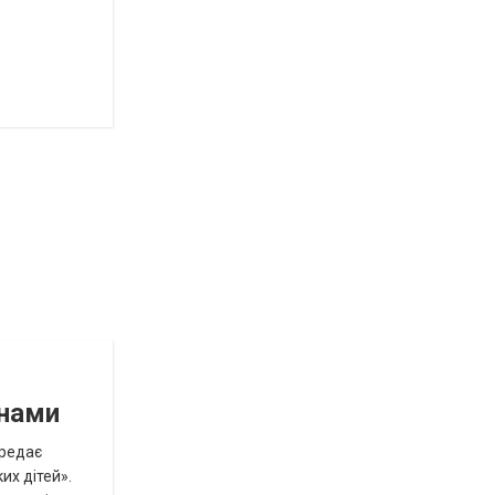
инами
ередає
их дітей».