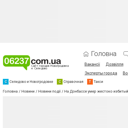
Головна
Вакансії
Дозвілля
Эксперты города
Во
С
Селидово и Новогродовке
С
Справочная
Т
Такси
Головна
Новини
Новини події
На Донбассе умер жестоко избиты