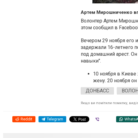
Артем Мирошниченко вп
Волонтер Артем Мирошни
этом сообщил в Facebook
Вечером 29 ноября его и
задержали 16-летнего п
под домашний арест. Он 
навыки".
10 ноября в Киеве 
жену. 20 ноября он
ДОНБАСС
ВОЛОН
Якщо ви помітили помилку, виділі
Reddit
Telegram
Viber
Whats