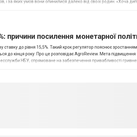
оків, і за яких умов вони опинилися далеко від своїх родин. «Хоча ди
%: причини посилення монетарної полі
у ставку до рівня 15,5%. Такий крок регулятор пояснює зростанням
ться до кінця року. Про це розповідає AgroReview. Мета підвищення
пресслужби НБУ, спрямоване на забезпечення привабливості гривне