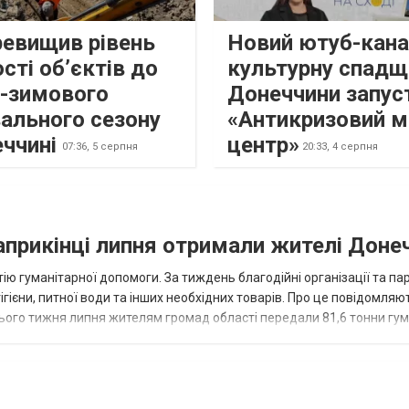
ревищив рівень
Новий ютуб-кана
сті об’єктів до
культурну спадщ
о-зимового
Донеччини запус
ального сезону
«Антикризовий м
еччині
центр»
07:36,
5 серпня
20:33,
4 серпня
наприкінці липня отримали жителі Доне
ію гуманітарної допомоги. За тиждень благодійні організації та па
ігієни, питної води та інших необхідних товарів. Про це повідомляю
нього тижня липня жителям громад області передали 81,6 тонни гум
и...