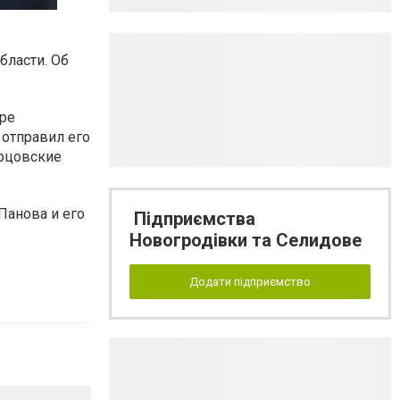
бласти. Об
оре
 отправил его
орцовские
Панова и его
Підприємства
Новогродівки та Селидове
Додати підприємство