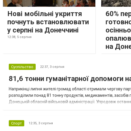
Нові мобільні укриття
60% пе
почнуть встановлювати
готовно
у серпні на Донеччині
осіннь
опалюв
12:38,
5 серпня
на Дон
Суспільство
22:37,
3 серпня
81,6 тонни гуманітарної допомоги 
Наприкінці липня жителі громад області отримали чергову парт
розподілили понад 81 тонну продуктів, медикаментів, засобів г
Донецькій обласній військовій адміністрації. Упродовж остан
допомоги. Благодійні вантажі містили продуктові набори, засоб
Спорт
12:35,
3 серпня