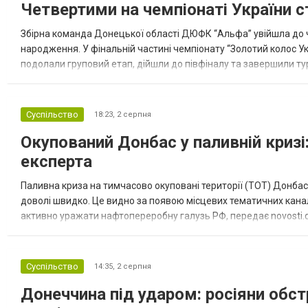
Четвертими на чемпіонаті України с
Збірна команда Донецької області ДЮФК “Альфа” увійшла до ч
народження. У фінальній частині чемпіонату “Золотий колос У
подолали груповий етап, дійшли до півфіналу та завершили тур
“Спортивна молодіжна ліга” та представник команди Іван Кором
Суспільство
18:23,
2 серпня
Окупований Донбас у паливній кризі:
експерта
Паливна криза на тимчасово окуповані території (ТОТ) Донбасу
доволі швидко. Це видно за появою місцевих тематичних каналі
активно уражати нафтопереробну галузь РФ, передає novosti.dn
обмеження на продаж бензину. Ціни на пальне та на переоблад
Суспільство
14:35,
2 серпня
Донеччина під ударом: росіяни обст