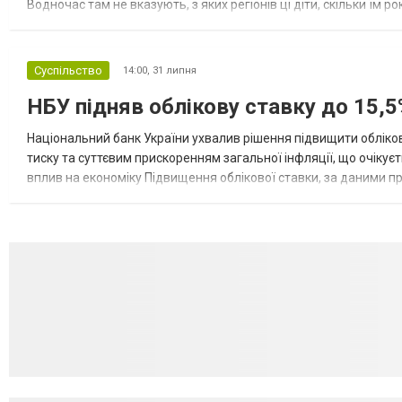
Водночас там не вказують, з яких регіонів ці діти, скільки їм р
розбудова миру важливі для цих зусиль, їх перевершує...
Суспільство
14:00,
31 липня
НБУ підняв облікову ставку до 15,5
Національний банк України ухвалив рішення підвищити обліков
тиску та суттєвим прискоренням загальної інфляції, що очікує
вплив на економіку Підвищення облікової ставки, за даними 
для інвесторів, посилення стійкості валютного ринку, а так...