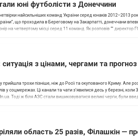
тали юні футболісти з Донеччини
етвірки найсильніших команд України серед юнаків 2012–2013 рок
країни”, що проходила в Береговому на Закарпатті, донеччани впе
нір на четвертому місці серед 11 команд. Як розповів “” директор Г
исло, цей результат м...
 ситуація з цінами, чергами та прогноз
 прийшла трохи пізніше, ніж до Росії та окупованого Криму. Але р
в у соцмережах. Ці канали та чати з’явилися десь у березні, коли
.ua. Тоді ж біля АЗС стали вишиковуватися великі черги, були вве
...
ріляли область 25 разів, Філашкін — пр