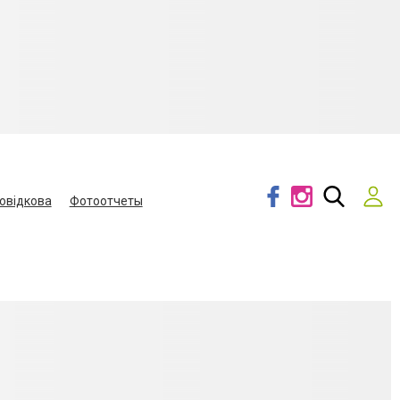
овідкова
Фотоотчеты