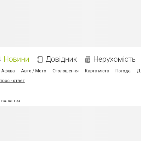
Новини
Довідник
Нерухомість
Афіша
Авто / Мото
Оголошення
Карта міста
Погода
Д
прос - ответ
й волонтер