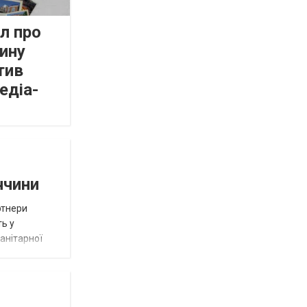
л про
ину
тив
едіа-
ччини
ртнери
ть у
анітарної