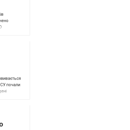
ів
внено
О
озвивається
 ЗСУ почали
дені
о