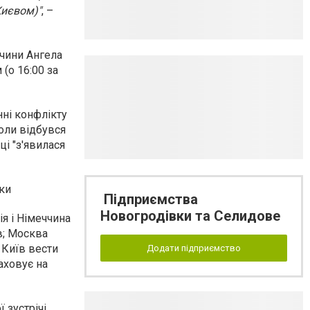
Києвом)"
, –
ччини Ангела
(о 16:00 за
нні конфлікту
оли відбувся
ці "з'явилася
рки
Підприємства
Новогродівки та Селидове
я і Німеччина
в; Москва
 Київ вести
Додати підприємство
аховує на
 зустрічі