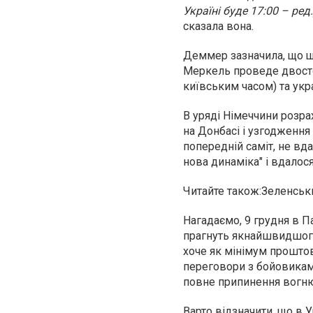
Україні буде 17:00 – ред
сказала вона.
Деммер зазначила, що щ
Меркель проведе двостор
київським часом) та ук
В уряді Німеччини розра
на Донбасі і узгодження
попередній саміт, не вда
нова динаміка" і вдалос
Читайте також:
Зеленськи
Нагадаємо, 9 грудня в П
прагнуть якнайшвидшого
хоче як мінімум проштов
переговори з бойовиками
повне припинення вогню
Варто відзначити, що в 