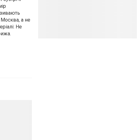
мір
азивають
 Москва, а не
ріалі: Не
рижа.