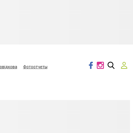
овідкова
Фотоотчеты