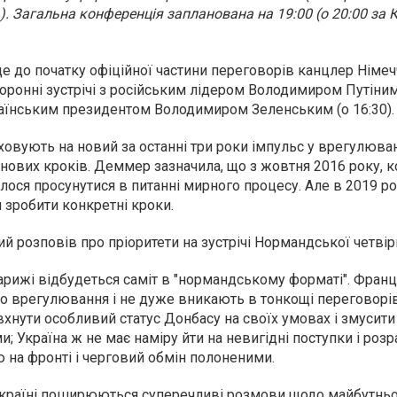
.). Загальна конференція запланована на 19:00 (о 20:00 за 
е до початку офіційної частини переговорів канцлер Німе
онні зустрічі з російським лідером Володимиром Путіним 
раїнським президентом Володимиром Зеленським (о 16:30).
ховують на новий за останні три роки імпульс у врегулюва
 нових кроків. Деммер зазначила, що з жовтня 2016 року, к
лося просунутися в питанні мирного процесу. Але в 2019 ро
я зробити конкретні кроки.
й розповів про пріоритети на зустрічі Нормандської четві
арижі відбудеться саміт в "нормандському форматі". Франці
 врегулювання і не дуже вникають в тонкощі переговорі
хнути особливий статус Донбасу на своїх умовах і змусити
; Україна ж не має наміру йти на невигідні поступки і розр
 на фронті і черговий обмін полоненими.
Україні поширюються суперечливі розмови щодо майбутньої