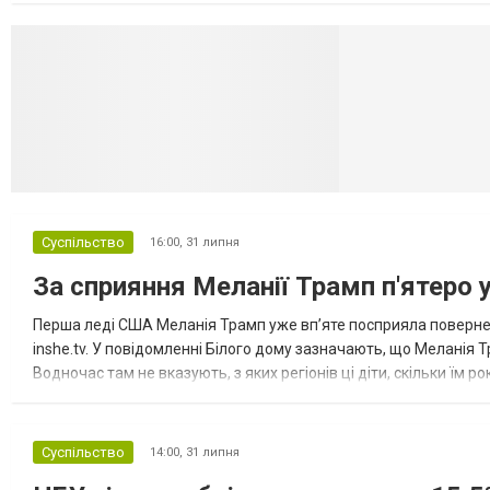
Селидово и Н
Суспільство
16:00,
31 липня
За сприяння Меланії Трамп п'ятеро 
Перша леді США Меланія Трамп уже впʼяте посприяла повернен
inshe.tv. У повідомленні Білого дому зазначають, що Меланія Т
Водночас там не вказують, з яких регіонів ці діти, скільки їм р
розбудова миру важливі для цих зусиль, їх перевершує...
Суспільство
14:00,
31 липня