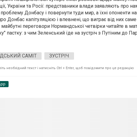
ції, України та Росії: представники влади заявляють про на
роблему Донбасу і повернути туди мир, а їхні опоненти н
о Донбас капітуляцією і впевнені, що виграє від них саме
 майбутні переговори Нормандської четвірки читайте в мате
у" пастку: з чим Зеленський їде на зустріч з Путіним до Па
ДСЬКИЙ САМІТ
ЗУСТРІЧ
ть необхідний текст і натисніть Ctrl + Enter, щоб повідомити про це редакцію
App