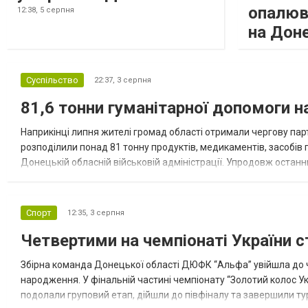
опалюв
12:38,
5 серпня
на Дон
Суспільство
22:37,
3 серпня
81,6 тонни гуманітарної допомоги 
Наприкінці липня жителі громад області отримали чергову парт
розподілили понад 81 тонну продуктів, медикаментів, засобів г
Донецькій обласній військовій адміністрації. Упродовж остан
допомоги. Благодійні вантажі містили продуктові набори, засоб
Спорт
12:35,
3 серпня
Четвертими на чемпіонаті України с
Збірна команда Донецької області ДЮФК “Альфа” увійшла до ч
народження. У фінальній частині чемпіонату “Золотий колос У
подолали груповий етап, дійшли до півфіналу та завершили тур