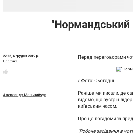
"Нормандський с
22:42,
6 грудня 2019 р.
Перед переговорами чоти
Політика
/ Фото: Сьогодні
Раніше ми писали, де са
Александр Мельнийчук
відомо, що зустріч лідер
київським часом.
Про це повідомила пред
"Робоче засідання в чот