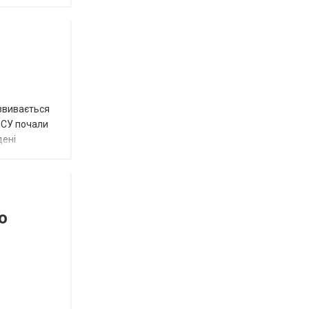
озвивається
 ЗСУ почали
дені
о