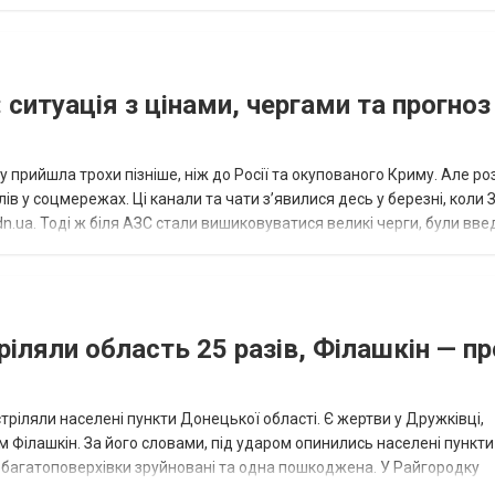
исло, цей результат м...
 ситуація з цінами, чергами та прогноз
 прийшла трохи пізніше, ніж до Росії та окупованого Криму. Але р
в у соцмережах. Ці канали та чати з’явилися десь у березні, коли
.ua. Тоді ж біля АЗС стали вишиковуватися великі черги, були вве
...
ріляли область 25 разів, Філашкін — пр
стріляли населені пункти Донецької області. Є жертви у Дружківці,
 Філашкін. За його словами, під ударом опинились населені пункти
і багатоповерхівки зруйновані та одна пошкоджена. У Райгородку
в’янську поранено людину, по...