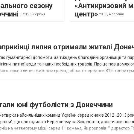
ального сезону
«Антикризовий м
еччині
центр»
07:36,
5 серпня
20:33,
4 серпня
наприкінці липня отримали жителі Доне
ію гуманітарної допомоги. За тиждень благодійні організації та па
ігієни, питної води та інших необхідних товарів. Про це повідомляю
нього тижня липня жителям громад області передали 81,6 тонни гум
и...
тали юні футболісти з Донеччини
етвірки найсильніших команд України серед юнаків 2012–2013 рок
країни”, що проходила в Береговому на Закарпатті, донеччани впе
нір на четвертому місці серед 11 команд. Як розповів “” директор Г