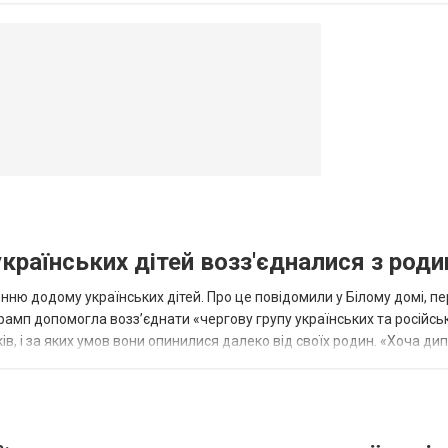
овогродовке
Справочная
Такси
українських дітей возз'єдналися з род
ню додому українських дітей. Про це повідомили у Білому домі, п
рамп допомогла возз’єднати «чергову групу українських та російськ
оків, і за яких умов вони опинилися далеко від своїх родин. «Хоча ди