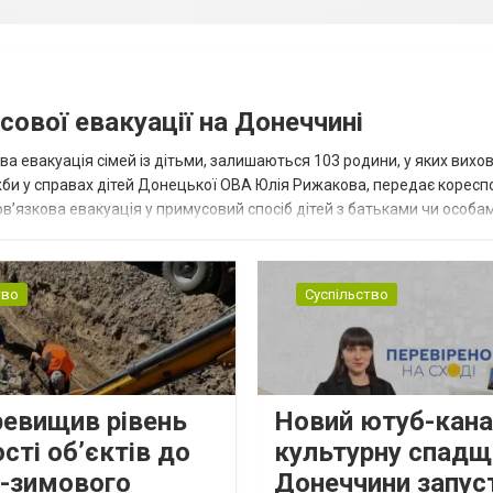
сової евакуації на Донеччині
ва евакуація сімей із дітьми, залишаються 103 родини, у яких вихо
жби у справах дітей Донецької ОВА Юлія Рижакова, передає корес
в’язкова евакуація у примусовий спосіб дітей з батьками чи особам
н...
тво
Суспільство
ревищив рівень
Новий ютуб-кана
сті об’єктів до
культурну спадщ
о-зимового
Донеччини запус