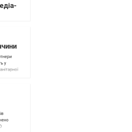
едіа-
ччини
ртнери
ть у
анітарної
ів
внено
О