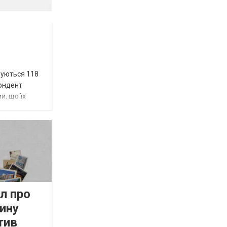
вуються 118
пондент
и, що їх
л про
ину
тив