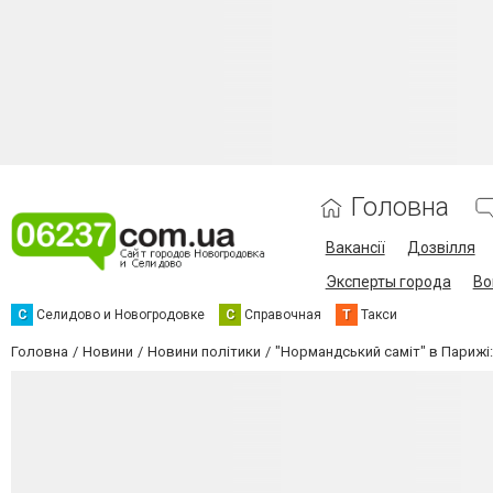
Головна
Вакансії
Дозвілля
Эксперты города
Во
С
Селидово и Новогродовке
С
Справочная
Т
Такси
Головна
Новини
Новини політики
"Нормандський саміт" в Парижі: