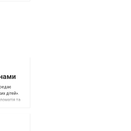
инами
ередає
их дітей».
пломатія та