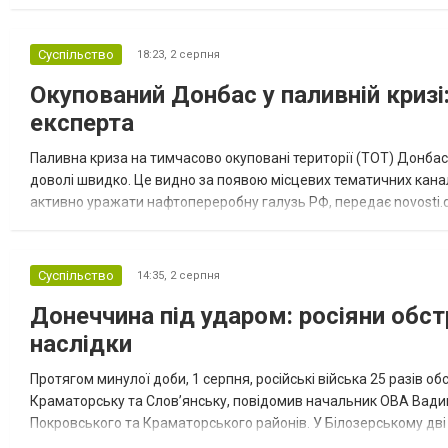
“Спортивна молодіжна ліга” та представник команди Іван Кором
Суспільство
18:23,
2 серпня
Окупований Донбас у паливній кризі:
експерта
Паливна криза на тимчасово окуповані території (ТОТ) Донбасу
доволі швидко. Це видно за появою місцевих тематичних каналі
активно уражати нафтопереробну галузь РФ, передає novosti.dn
обмеження на продаж бензину. Ціни на пальне та на переоблад
Суспільство
14:35,
2 серпня
Донеччина під ударом: росіяни обст
наслідки
Протягом минулої доби, 1 серпня, російські війська 25 разів об
Краматорську та Слов’янську, повідомив начальник ОВА Вадим
Покровського та Краматорського районів. У Білозерському дв
Миколаївської громади зруйновані два приватні будинки. У Сло