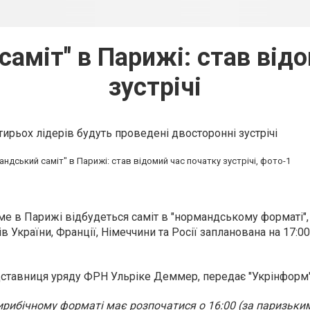
аміт" в Парижі: став від
зустрічі
рьох лідерів будуть проведені двосторонні зустрічі
ме в Парижі відбудеться саміт в "нормандському форматі", 
ів України, Франції, Німеччини та Росії запланована на 17:00
ставниця уряду ФРН Ульріке Деммер, передає "Укрінформ"
ирибічному форматі має розпочатися о 16:00 (за паризьким