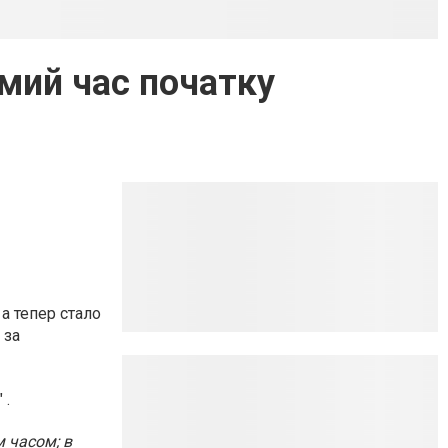
омий час початку
а тепер стало
 за
 .
 часом; в