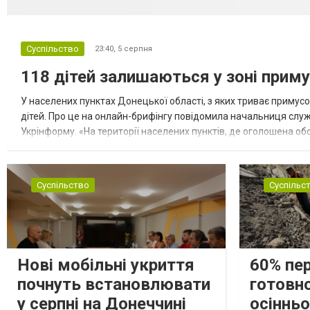
Суспільство
23:40,
5 серпня
118 дітей залишаються у зоні приму
У населених пунктах Донецької області, з яких триває примусо
дітей. Про це на онлайн-брифінгу повідомила начальниця слу
Укрінформу. «На території населених пунктів, де оголошена обо
замінюють, або іншими законними представниками, у 16 населе
Суспільство
Суспільс
Нові мобільні укриття
60% пе
почнуть встановлювати
готовно
у серпні на Донеччині
осіннь