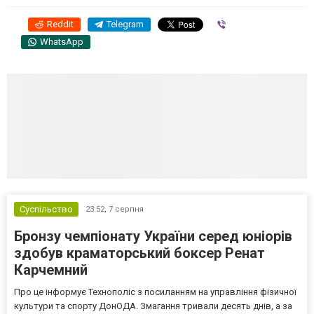
Reddit
Telegram
Viber
WhatsApp
Суспільство
23:52,
7 серпня
Бронзу чемпіонату України серед юніорів
здобув краматорський боксер Ренат
Карчемний
Про це інформує Технополіс з посиланням на управління фізичної
культури та спорту ДонОДА. Змагання тривали десять днів, а за