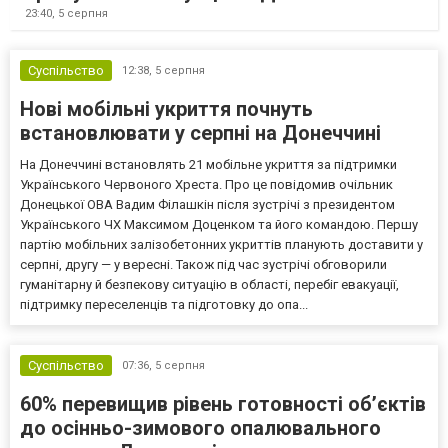
23:40,
5 серпня
Суспільство
12:38,
5 серпня
Нові мобільні укриття почнуть
встановлювати у серпні на Донеччині
На Донеччині встановлять 21 мобільне укриття за підтримки
Українського Червоного Хреста. Про це повідомив очільник
Донецької ОВА Вадим Філашкін після зустрічі з президентом
Українського ЧХ Максимом Доценком та його командою. Першу
партію мобільних залізобетонних укриттів планують доставити у
серпні, другу — у вересні. Також під час зустрічі обговорили
гуманітарну й безпекову ситуацію в області, перебіг евакуації,
підтримку переселенців та підготовку до опа...
Суспільство
07:36,
5 серпня
60% перевищив рівень готовності об’єктів
до осінньо-зимового опалювального