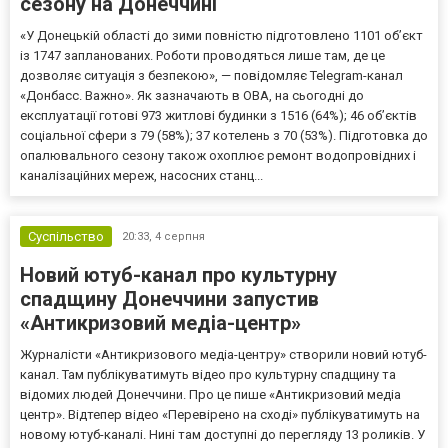
сезону на Донеччині
«У Донецькій області до зими повністю підготовлено 1101 об’єкт
із 1747 запланованих. Роботи проводяться лише там, де це
дозволяє ситуація з безпекою», — повідомляє Telegram-канал
«Донбасс. Важно». Як зазначають в ОВА, на сьогодні до
експлуатації готові 973 житлові будинки з 1516 (64%); 46 об’єктів
соціальної сфери з 79 (58%); 37 котелень з 70 (53%). Підготовка до
опалювального сезону також охоплює ремонт водопровідних і
каналізаційних мереж, насосних станц...
Суспільство
20:33,
4 серпня
Новий ютуб-канал про культурну
спадщину Донеччини запустив
«Антикризовий медіа-центр»
Журналісти «Антикризового медіа-центру» створили новий ютуб-
канал. Там публікуватимуть відео про культурну спадщину та
відомих людей Донеччини. Про це пише «Антикризовий медіа
центр». Відтепер відео «Перевірено на сході» публікуватимуть на
новому ютуб-каналі. Нині там доступні до перегляду 13 роликів. У