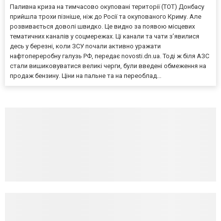
Паливна криза на тимчасово окуповані території (ТОТ) Донбасу
прийшла трохи пізніше, ніж до Росії та окупованого Криму. Але
розвивається доволі швидко. Це видно за появою місцевих
тематичних каналів у соцмережах. Ці канали та чати з’явилися
десь у березні, коли ЗСУ почали активно уражати
нафтопереробну галузь РФ, передає novosti.dn.ua. Тоді ж біля АЗС
стали вишиковуватися великі черги, були введені обмеження на
продаж бензину. Ціни на пальне та на переоблад...