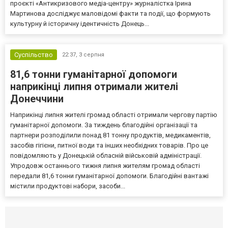
проєкті «Антикризового медіа-центру» журналістка Ірина
Мартинова досліджує маловідомі факти та події, що формують
культурну й історичну ідентичність Донець...
Суспільство
22:37,
3 серпня
81,6 тонни гуманітарної допомоги
наприкінці липня отримали жителі
Донеччини
Наприкінці липня жителі громад області отримали чергову партію
гуманітарної допомоги. За тиждень благодійні організації та
партнери розподілили понад 81 тонну продуктів, медикаментів,
засобів гігієни, питної води та інших необхідних товарів. Про це
повідомляють у Донецькій обласній військовій адміністрації.
Упродовж останнього тижня липня жителям громад області
передали 81,6 тонни гуманітарної допомоги. Благодійні вантажі
містили продуктові набори, засоби...
Селидово и Новогродовке
Справочная
Так