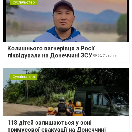
Суспільство
Колишнього вагнерівця з Росії
ліквідували на Донеччині ЗСУ
09:50,
7 серпня
Суспільство
118 дітей залишаються у зоні
примусової евакуації на Донеччині