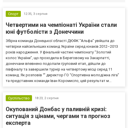
Спорт
12:35,
3 серпня
Четвертими на чемпіонаті України стали
юні футболісти з Донеччини
Збірна команда Донецької області ДЮФК “Альфа” увійшла до
четвірки найсильніших команд України серед юнаків 2012–2013
років народження. У фінальній частині чемпіонату “Золотий
колос України”, що проходила в Береговому на Закарпатті,
донеччани впевнено подолали груповий етап, дійшли до
півфіналу та завершили турнір на четвертому місці серед 11
команд. Як розповів “” директор ГО “Спортивна молодіжна ліга”
та представник команди Іван Коромисло, цей результат м...
Суспільство
18:23,
2 серпня
Окупований Донбас у паливній кризі:
ситуація з цінами, чергами та прогноз
експерта