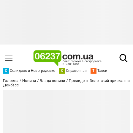
С
Селидово и Новогродовке
С
Справочная
Т
Такси
Головна
Новини
Влада новини
Президент Зеленский приехал на
Донбасс