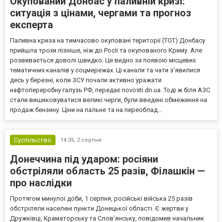
Окупований Донбас у паливній кризі:
ситуація з цінами, чергами та прогноз
експерта
Паливна криза на тимчасово окуповані території (ТОТ) Донбасу
прийшла трохи пізніше, ніж до Росії та окупованого Криму. Але
розвивається доволі швидко. Це видно за появою місцевих
тематичних каналів у соцмережах. Ці канали та чати з’явилися
десь у березні, коли ЗСУ почали активно уражати
нафтопереробну галузь РФ, передає novosti.dn.ua. Тоді ж біля АЗС
стали вишиковуватися великі черги, були введені обмеження на
продаж бензину. Ціни на пальне та на переоблад...
Суспільство
14:35,
2 серпня
Донеччина під ударом: росіяни
обстріляли область 25 разів, Філашкін —
про наслідки
Протягом минулої доби, 1 серпня, російські війська 25 разів
обстріляли населені пункти Донецької області. Є жертви у
Дружківці, Краматорську та Слов’янську, повідомив начальник