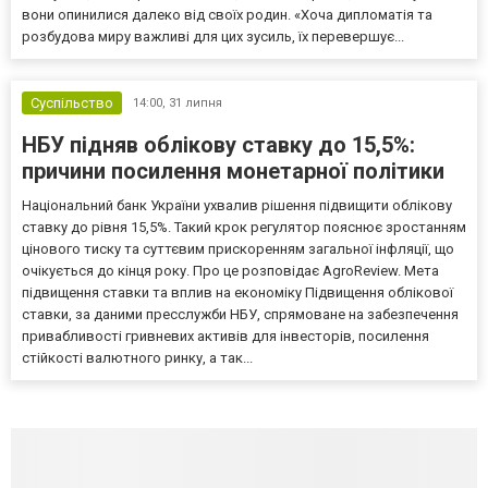
вони опинилися далеко від своїх родин. «Хоча дипломатія та
розбудова миру важливі для цих зусиль, їх перевершує...
Суспільство
14:00,
31 липня
НБУ підняв облікову ставку до 15,5%:
причини посилення монетарної політики
Національний банк України ухвалив рішення підвищити облікову
ставку до рівня 15,5%. Такий крок регулятор пояснює зростанням
цінового тиску та суттєвим прискоренням загальної інфляції, що
очікується до кінця року. Про це розповідає AgroReview. Мета
підвищення ставки та вплив на економіку Підвищення облікової
ставки, за даними пресслужби НБУ, спрямоване на забезпечення
привабливості гривневих активів для інвесторів, посилення
стійкості валютного ринку, а так...