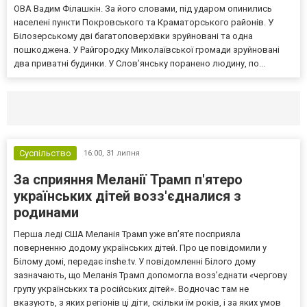
ОВА Вадим Філашкін. За його словами, під ударом опинились
населені пункти Покровського та Краматорського районів. У
Білозерському дві багатоповерхівки зруйновані та одна
пошкоджена. У Райгородку Миколаївської громади зруйновані
два приватні будинки. У Слов’янську поранено людину, по...
Селидово и Новогродовке
Справочная
Так
Суспільство
16:00,
31 липня
За сприяння Меланії Трамп п'ятеро
українських дітей возз'єдналися з
родинами
Перша леді США Меланія Трамп уже впʼяте посприяла
поверненню додому українських дітей. Про це повідомили у
Білому домі, передає inshe.tv. У повідомленні Білого дому
зазначають, що Меланія Трамп допомогла возз’єднати «чергову
групу українських та російських дітей». Водночас там не
вказують, з яких регіонів ці діти, скільки їм років, і за яких умов