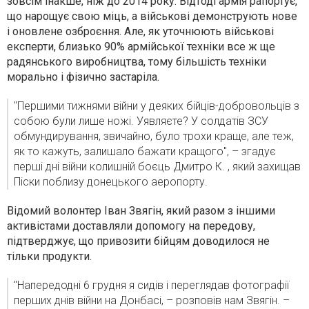
зовсім інакше, ніж до 2014 року. Відтоді армія рапортує,
що нарощує свою міць, а військові демонструють нове
і оновлене озброєння. Але, як уточнюють військові
експерти, близько 90% армійської техніки все ж ще
радянського виробництва, тому більшість техніки
морально і фізично застаріла.
"Першими тижнями війни у деяких бійців-добровольців з
собою були лише ножі. Уявляєте? У солдатів ЗСУ
обмундирування, звичайно, було трохи краще, але теж,
як то кажуть, залишало бажати кращого", – згадує
перші дні війни колишній боєць Дмитро К. , який захищав
Піски поблизу донецького аеропорту.
Відомий волонтер Іван Звягін, який разом з іншими
активістами доставляли допомогу на передову,
підтверджує, що привозити бійцям доводилося не
тільки продукти.
"Напередодні 6 грудня я сидів і переглядав фотографії
перших днів війни на Донбасі, – розповів нам Звягін. –