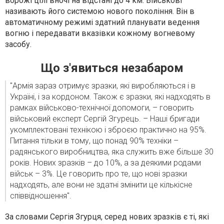
ворожі цілі вночі на відстані до 4 км. Військові
називають його системою нового покоління. Він в
автоматичному режимі здатний планувати ведення
вогню і передавати вказівки кожному вогневому
засобу.
Що з'явиться незабаром
"Армія зараз отримує зразки, які виробляються і в
Україні, і за кордоном. Також є зразки, які надходять в
рамках військово-технічної допомоги, – говорить
військовий експерт Сергій Згурець. – Наші бригади
укомплектовані технікою і зброєю практично на 95%.
Питання тільки в тому, що понад 90% техніки –
радянського виробництва, яка служить вже більше 30
років. Нових зразків – до 10%, а за деякими родами
військ – 3%. Це говорить про те, що нові зразки
надходять, але вони не здатні змінити це кількісне
співвідношення".
За словами Сергія Згурця, серед нових зразків є ті, які