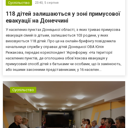
Суспільство
23:40,
5 серпня
118 дітей залишаються у зоні примусової
евакуації на Донеччині
У населених пунктах Донецької області, з яких триває примусова
евакуація сімей із дітьми, залишаються 103 родини, у яких
виховуються 118 дітей. Про це на онлайн-брифінгу повідомила
начальниця служби у справах дітей Донецької ОВА Юлія
Рижакова, передає кореспондент Укрінформу. «На території
населених пунктів, де оголошена обов’язкова евакуація у
примусовий спосіб дітей з батьками чи особами, що їх замінюють,
або іншими законними представниками, у 16 населен...
Суспільство