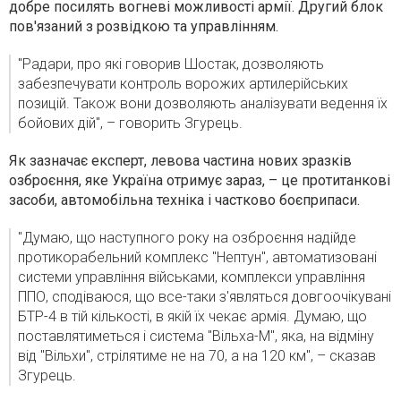
добре посилять вогневі можливості армії. Другий блок
пов'язаний з розвідкою та управлінням.
"Радари, про які говорив Шостак, дозволяють
забезпечувати контроль ворожих артилерійських
позицій. Також вони дозволяють аналізувати ведення їх
бойових дій", – говорить Згурець.
Як зазначає експерт, левова частина нових зразків
озброєння, яке Україна отримує зараз, – це протитанкові
засоби, автомобільна техніка і частково боєприпаси.
"Думаю, що наступного року на озброєння надійде
протикорабельний комплекс "Нептун", автоматизовані
системи управління військами, комплекси управління
ППО, сподіваюся, що все-таки з'являться довгоочікувані
БТР-4 в тій кількості, в якій їх чекає армія. Думаю, що
поставлятиметься і система "Вільха-М", яка, на відміну
від "Вільхи", стрілятиме не на 70, а на 120 км", – сказав
Згурець.