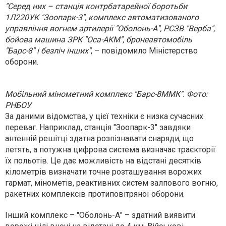
"Серед них – станція контрбатарейної боротьби
1Л220УК "Зоопарк-3", комплекс автоматизованого
управління вогнем артилерії "Оболонь-А", РСЗВ "Верба",
бойова машина ЗРК "Оса-АКМ", бронеавтомобіль
"Барс-8" і безліч інших"
, – повідомило Міністерство
оборони.
Мобільний мінометний комплекс "Барс-8ММК". Фото:
РНБОУ
За даними відомства, у цієї техніки є низка сучасних
переваг. Наприклад, станція "Зоопарк-3" завдяки
антенній решітці здатна розпізнавати снаряди, що
летять, а потужна цифрова система визначає траєкторії
їх польотів. Це дає можливість на відстані десятків
кілометрів визначати точне розташування ворожих
гармат, мінометів, реактивних систем залпового вогню,
ракетних комплексів протиповітряної оборони.
Інший комплекс – "Оболонь-А" – здатний виявити