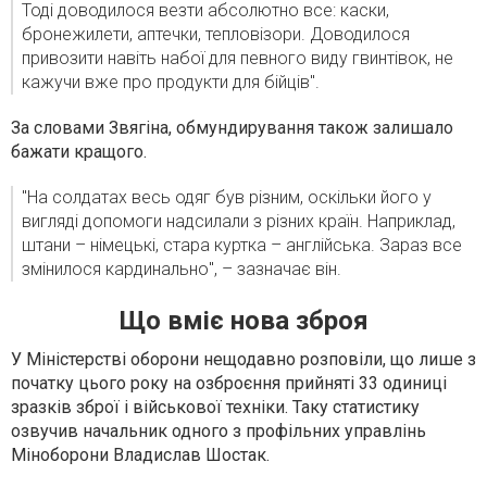
Тоді доводилося везти абсолютно все: каски,
бронежилети, аптечки, тепловізори. Доводилося
привозити навіть набої для певного виду гвинтівок, не
кажучи вже про продукти для бійців".
За словами Звягіна, обмундирування також залишало
бажати кращого.
"На солдатах весь одяг був різним, оскільки його у
вигляді допомоги надсилали з різних країн. Наприклад,
штани – німецькі, стара куртка – англійська. Зараз все
змінилося кардинально", – зазначає він.
Що вміє нова зброя
У Міністерстві оборони нещодавно розповіли, що лише з
початку цього року на озброєння прийняті 33 одиниці
зразків зброї і військової техніки. Таку статистику
озвучив начальник одного з профільних управлінь
Міноборони Владислав Шостак.