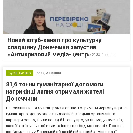
Новий ютуб-канал про культурну
спадщину Донеччини запустив
«Антикризовий медіа-центр»
20:33,
4 серпня
Суспільство
22:37,
3 серпня
81,6 тонни гуманітарної допомоги
наприкінці липня отримали жителі
Донеччини
Наприкінці липня жителі громад області отримали чергову партію
гуманітарної допомоги. За тиждень благодійні організації та
партнери розподілили понад 81 тонну продуктів, медикаментів,
засобів гігієни, питної води та інших необхідних товарів. Про це
повідомляють у Донецькій обласній військовій адміністрації.