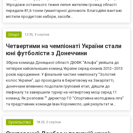
Упродовж останнього тижня липня жителям громад області
передали 81,6 тонни гуманітарної допомоги. Благодійні вантажі
містили продуктові набори, засоби...
Спорт
12:35,
3 серпня
Четвертими на чемпіонаті України стали
юні футболісти з Донеччини
Збірна команда Донецької області ДЮФК “Альфа” увійшла до
четвірки найсильніших команд України серед юнаків 2012–2013
років народження. У фінальній частині чемпіонату “Золотий
колос України”, що проходила в Береговому на Закарпатті,
донеччани впевнено подолали груповий етап, дійшли до
півфіналу та завершили турнір на четвертому місці серед 11
команд. Як розповів “” директор ГО “Спортивна молодіжна ліга”
та представник команди Іван Коромисло, цей результат м...
Суспільство
18:23,
2 серпня