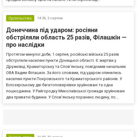
Суспільство
14:35,
2 серпня
Донеччина під ударом: росіяни
обстріляли область 25 разів, Філашкін —
про наслідки
Протягом минулої доби, 1 серпня, російські війська 25 разів
обстріляли населені пункти Донецької області. Є жертви у
Дружківці, Краматорську та Слов’янську, повідомив начальник
ОВА Вадим Філашкін. За його словами, під ударом опинились
населені пункти Покровського та Краматорського районів. У
Білозерському дві багатоповерхівки зруйновані та одна
пошкоджена. У Райгородку Миколаївської громади зруйновані
два приватні будинки. У Слов’янську поранено людину, по...
Селидово и Новогродовке
Справочная
Так