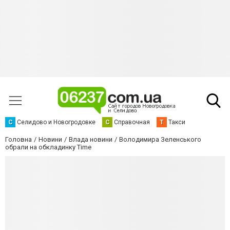
С
Селидово и Новогродовке
С
Справочная
Т
Такси
Головна
Новини
Влада новини
Володимира Зеленського
обрали на обкладинку Time