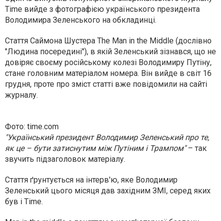
Time вийде з фотографією українського президента
Володимира Зеленського на обкладинці.
Стаття Саймона Шустера The Man in the Middle (дослівно
"Людина посередині"), в якій Зеленський зізнався, що не
довіряє своєму російському колезі Володимиру Путіну,
стане головним матеріалом номера. Він вийде в світ 16
грудня, проте про зміст статті вже повідомили на сайті
журналу.
Фото: time.com
"Український президент Володимир Зеленський про те,
як це – бути затиснутим між Путіним і Трампом"
– так
звучить підзаголовок матеріалу.
Стаття ґрунтується на інтерв'ю, яке Володимир
Зеленський цього місяця дав західним ЗМІ, серед яких
був і Time.