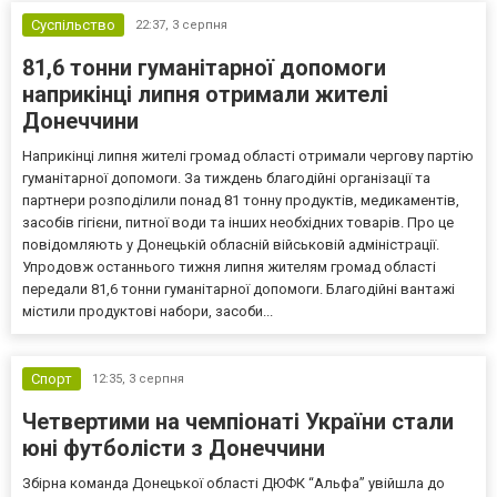
Суспільство
22:37,
3 серпня
81,6 тонни гуманітарної допомоги
наприкінці липня отримали жителі
Донеччини
Наприкінці липня жителі громад області отримали чергову партію
гуманітарної допомоги. За тиждень благодійні організації та
партнери розподілили понад 81 тонну продуктів, медикаментів,
засобів гігієни, питної води та інших необхідних товарів. Про це
повідомляють у Донецькій обласній військовій адміністрації.
Упродовж останнього тижня липня жителям громад області
передали 81,6 тонни гуманітарної допомоги. Благодійні вантажі
містили продуктові набори, засоби...
Спорт
12:35,
3 серпня
Четвертими на чемпіонаті України стали
юні футболісти з Донеччини
Збірна команда Донецької області ДЮФК “Альфа” увійшла до