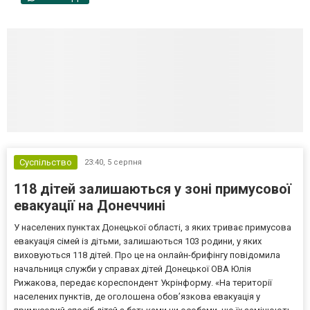
Суспільство
23:40,
5 серпня
118 дітей залишаються у зоні примусової
евакуації на Донеччині
У населених пунктах Донецької області, з яких триває примусова
евакуація сімей із дітьми, залишаються 103 родини, у яких
виховуються 118 дітей. Про це на онлайн-брифінгу повідомила
начальниця служби у справах дітей Донецької ОВА Юлія
Рижакова, передає кореспондент Укрінформу. «На території
населених пунктів, де оголошена обов’язкова евакуація у