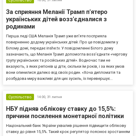
Суспільство
16:00,
31 липня
За сприяння Меланії Трамп п'ятеро
українських дітей возз'єдналися з
родинами
Перша леді США Меланія Трамп уже впʼяте посприяла
поверненню додому українських дітей. Про це повідомили у
Білому домі, передає inshe.tv. У повідомленні Білого дому
зазначають, що Меланія Трамп допомогла возз’єднати «чергову
групу українських та російських дітей». Водночас там не
вказують, з яких регіонів ці діти, скільки їм років, і за яких умов
вони опинилися далеко від своїх родин. «Хоча дипломатія та
розбудова миру важливі для цих зусиль, їх перевершує...
Суспільство
14:00,
31 липня
НБУ підняв облікову ставку до 15,5%:
причини посилення монетарної політики
Національний банк України ухвалив рішення підвищити облікову
ставку до рівня 15,5%. Такий крок регулятор пояснює зростанням