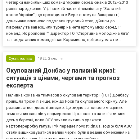
четвірки найсильніших команд України серед юнаків 2012–2013
років народження. У фінальній частині чемпіонату “Золотий
колос України”, що проходила в Береговому на Закарпатті,
донеччани впевнено подолали груповий етап, дійшли до
півфіналу та завершили турнір на четвертому місці серед 11
команд. Як розповів “” директор ГО “Спортивна молодіжна ліга”
та представник команди Іван Коромисло, цей результат м...
Суспільство
18:23,
2 серпня
Окупований Донбас у паливній кризі:
ситуація з цінами, чергами та прогноз
експерта
Паливна криза на тимчасово окуповані території (ТОТ) Донбасу
прийшла трохи пізніше, ніж до Росії та окупованого Криму. Але
розвивається доволі швидко. Це видно за появою місцевих
тематичних каналів у соцмережах. Ці канали та чати з’явилися
десь у березні, коли ЗСУ почали активно уражати
нафтопереробну галузь РФ, передає novosti.dn.ua. Тоді ж біля АЗС
стали вишиковуватися великі черги, були введені обмеження на
продаж бензину. Ціни на пальне та на переоблад...