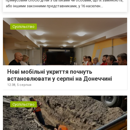
примусовий спосіб дітей з батьками чи особами, що їх замінюють,
або іншими законними представниками, у 16 населен...
Суспільство
Нові мобільні укриття почнуть
встановлювати у серпні на Донеччині
12:38,
5 серпня
Суспільство