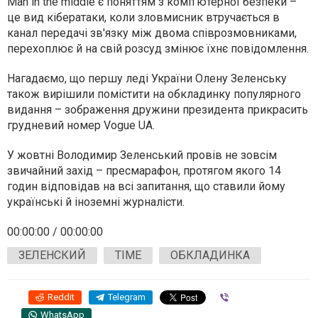
Man in the middle є поняттям з комп'ютерної безпеки –
це вид кібератаки, коли зловмисник втручається в
канал передачі зв'язку між двома співрозмовниками,
перехоплює й на свій розсуд змінює їхнє повідомлення.
Нагадаємо, що першу леді України Олену Зеленську
також вирішили помістити на обкладинку популярного
видання – зображення дружини президента прикрасить
грудневий номер Vogue UA.
У жовтні Володимир Зеленський провів не зовсім
звичайний захід – пресмарафон, протягом якого 14
годин відповідав на всі запитання, що ставили йому
українські й іноземні журналісти.
00:00:00 / 00:00:00
ЗЕЛЕНСКИЙ
TIME
ОБКЛАДИНКА
Reddit
Telegram
Viber
WhatsApp