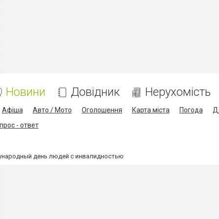
Новини
Довідник
Нерухомість
Афіша
Авто / Мото
Оголошення
Карта міста
Погода
Д
прос - ответ
ународный день людей с инвалидностью