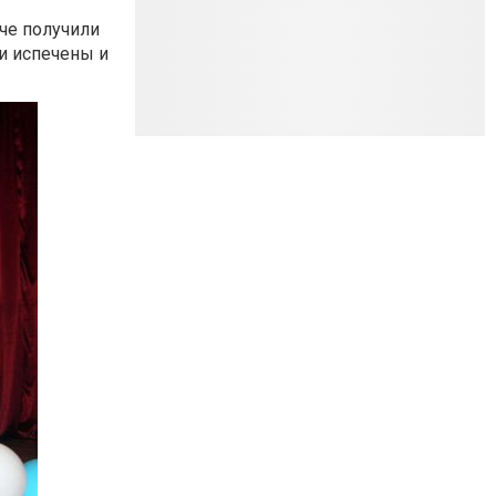
ече получили
и испечены и