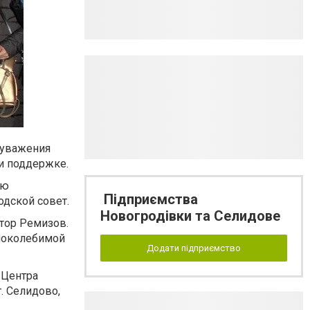
 уважения
 и поддержке.
аю
Підприємства
дской совет.
Новогродівки та Селидове
тор Ремизов.
епоколебимой
Додати підприємство
 Центра
. Селидово,