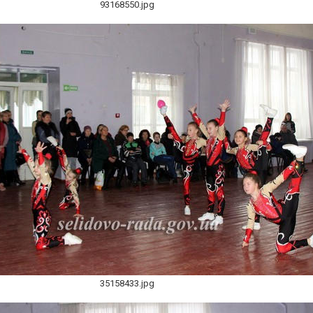
93168550.jpg
35158433.jpg