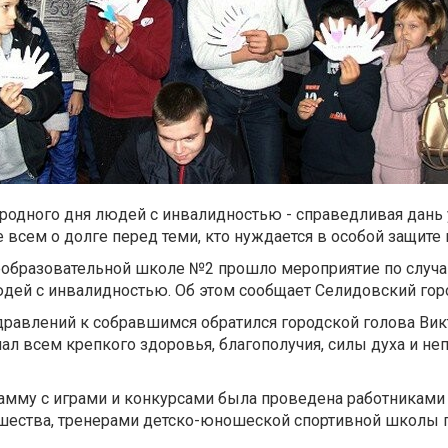
одного дня людей с инвалидностью - справедливая дань
 всем о долге перед теми, кто нуждается в особой защите
щеобразовательной школе №2 прошло мероприятие по случ
ей с инвалидностью. Об этом сообщает Селидовский горо
равлений к собравшимся обратился городской голова Вик
ал всем крепкого здоровья, благополучия, силы духа и н
амму с играми и конкурсами была проведена работниками
шества, тренерами детско-юношеской спортивной школы г