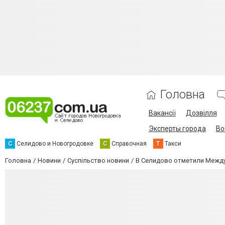
Головна
Вакансії
Дозвілля
Эксперты города
Во
С
Селидово и Новогродовке
С
Справочная
Т
Такси
Головна
Новини
Суспільство новини
В Селидово отметили Межд