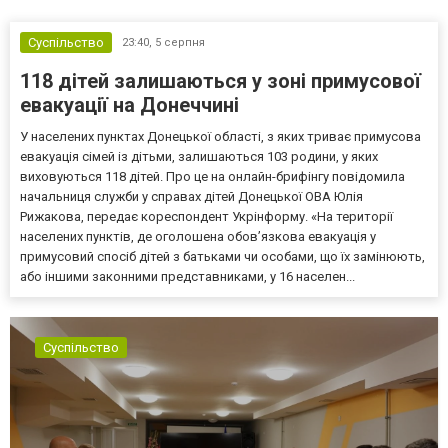
Суспільство
23:40,
5 серпня
118 дітей залишаються у зоні примусової
евакуації на Донеччині
У населених пунктах Донецької області, з яких триває примусова
евакуація сімей із дітьми, залишаються 103 родини, у яких
виховуються 118 дітей. Про це на онлайн-брифінгу повідомила
начальниця служби у справах дітей Донецької ОВА Юлія
Рижакова, передає кореспондент Укрінформу. «На території
населених пунктів, де оголошена обов’язкова евакуація у
примусовий спосіб дітей з батьками чи особами, що їх замінюють,
або іншими законними представниками, у 16 населен...
Суспільство