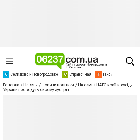
С
Селидово и Новогродовке
С
Справочная
Т
Такси
Головна
Новини
Новини політики
На саміті НАТО країни-сусіди
України проведуть окрему зустріч