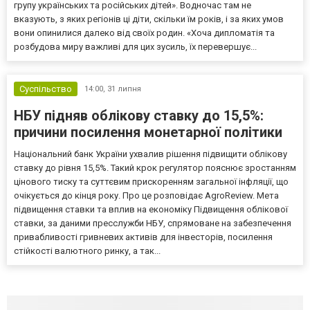
групу українських та російських дітей». Водночас там не
вказують, з яких регіонів ці діти, скільки їм років, і за яких умов
вони опинилися далеко від своїх родин. «Хоча дипломатія та
розбудова миру важливі для цих зусиль, їх перевершує...
Суспільство
14:00,
31 липня
НБУ підняв облікову ставку до 15,5%:
причини посилення монетарної політики
Національний банк України ухвалив рішення підвищити облікову
ставку до рівня 15,5%. Такий крок регулятор пояснює зростанням
цінового тиску та суттєвим прискоренням загальної інфляції, що
очікується до кінця року. Про це розповідає AgroReview. Мета
підвищення ставки та вплив на економіку Підвищення облікової
ставки, за даними пресслужби НБУ, спрямоване на забезпечення
привабливості гривневих активів для інвесторів, посилення
стійкості валютного ринку, а так...