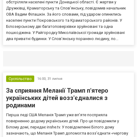
обстріляли населені пункти Донецької області. Є жертви у
Дружківці, Краматорську та Слов’янську, повідомив начальник
ОВА Вадим Філашкін. За його словами, під ударом опинились
населені пункти Покровського та Краматорського районів. У
Білозерському дві багатоповерхівки зруйновані та одна
пошкоджена. У Райгородку Миколаївської громади зруйновані
два приватні будинки. У Слов’янську поранено людину, по...
Селидово и Новогродовке
Справочная
Так
Суспільство
16:00,
31 липня
За сприяння Меланії Трамп п'ятеро
українських дітей возз'єдналися з
родинами
Перша леді США Меланія Трамп уже впʼяте посприяла
поверненню додому українських дітей. Про це повідомили у
Білому домі, передає inshe.tv. У повідомленні Білого дому
зазначають, що Меланія Трамп допомогла возз’єднати «чергову