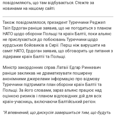
повідомляють, що там відбувається. Стежте за
новинами на нашому сайті.
Також повідомлялося, президент Туреччини Реджеп
Таїп Ердоган раніше заявив, що не погодиться з планом
НАТО щодо оборони Польщі та країн Балтії, поки альянс
не прислухається до побоювань Туреччини щодо
курдських бойовиків в Сирії. Перш ніж вирушити на
саміт НАТО, Ердоган заявив, що обговорить це питання з
лідерами країн Балтії та Польщі.
Міністр закордонних справ Латвії Едгар Ринкевич
раніше закликав не драматизувати поширену
анонімними джерелами інформацію про відмову
Туреччини підтримати план оборони країн Балтії та
Польщі. За його словами, зараз альянс працює над
оцінкою ризиків і планом відповідних дій для всіх
країн-учасниць, включаючи Балтійський регіон.
"Я впевнений, що дискусія завершиться тим, що будуть