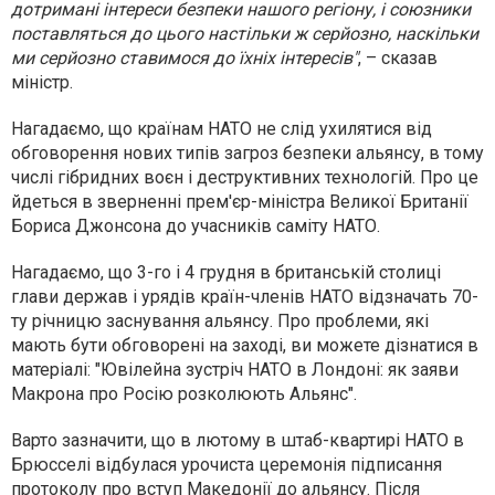
дотримані інтереси безпеки нашого регіону, і союзники
поставляться до цього настільки ж серйозно, наскільки
ми серйозно ставимося до їхніх інтересів"
, – сказав
міністр.
Нагадаємо, що країнам НАТО не слід ухилятися від
обговорення нових типів загроз безпеки альянсу, в тому
числі гібридних воєн і деструктивних технологій. Про це
йдеться в зверненні прем'єр-міністра Великої Британії
Бориса Джонсона до учасників саміту НАТО.
Нагадаємо, що 3-го і 4 грудня в британській столиці
глави держав і урядів країн-членів НАТО відзначать 70-
ту річницю заснування альянсу. Про проблеми, які
мають бути обговорені на заході, ви можете дізнатися в
матеріалі: "Ювілейна зустріч НАТО в Лондоні: як заяви
Макрона про Росію розколюють Альянс".
Варто зазначити, що в лютому в штаб-квартирі НАТО в
Брюсселі відбулася урочиста церемонія підписання
протоколу про вступ Македонії до альянсу. Після