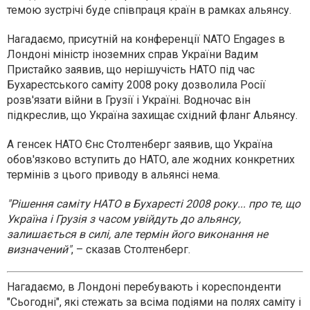
темою зустрічі буде співпраця країн в рамках альянсу.
Нагадаємо, присутній на конференції NATO Engages в
Лондоні міністр іноземних справ України Вадим
Пристайко заявив, що нерішучість НАТО під час
Бухарестського саміту 2008 року дозволила Росії
розв'язати війни в Грузії і Україні. Водночас він
підкреслив, що Україна захищає східний фланг Альянсу.
А генсек НАТО Єнс Столтенберг заявив, що Україна
обов'язково вступить до НАТО, але жодних конкретних
термінів з цього приводу в альянсі нема.
"Рішення саміту НАТО в Бухаресті 2008 року... про те, що
Україна і Грузія з часом увійдуть до альянсу,
залишається в силі, але термін його виконання не
визначений"
, – сказав Столтенберг.
Нагадаємо, в Лондоні перебувають і кореспонденти
"Сьогодні", які стежать за всіма подіями на полях саміту і