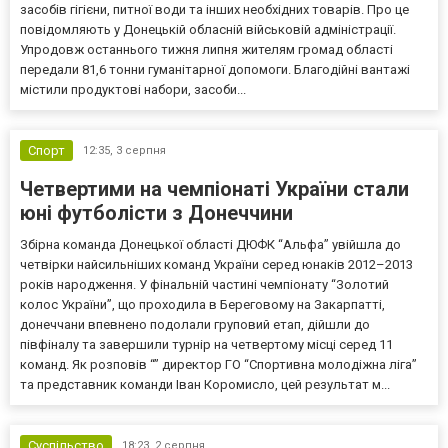
засобів гігієни, питної води та інших необхідних товарів. Про це
повідомляють у Донецькій обласній військовій адміністрації.
Упродовж останнього тижня липня жителям громад області
передали 81,6 тонни гуманітарної допомоги. Благодійні вантажі
містили продуктові набори, засоби...
Спорт
12:35,
3 серпня
Четвертими на чемпіонаті України стали
юні футболісти з Донеччини
Збірна команда Донецької області ДЮФК “Альфа” увійшла до
четвірки найсильніших команд України серед юнаків 2012–2013
років народження. У фінальній частині чемпіонату “Золотий
колос України”, що проходила в Береговому на Закарпатті,
донеччани впевнено подолали груповий етап, дійшли до
півфіналу та завершили турнір на четвертому місці серед 11
команд. Як розповів “” директор ГО “Спортивна молодіжна ліга”
та представник команди Іван Коромисло, цей результат м...
Суспільство
18:23,
2 серпня