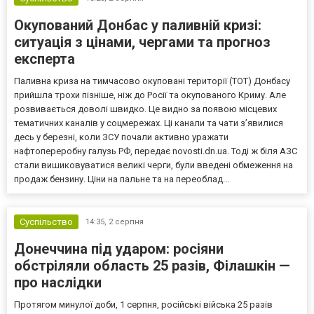
Окупований Донбас у паливній кризі:
ситуація з цінами, чергами та прогноз
експерта
Паливна криза на тимчасово окуповані території (ТОТ) Донбасу
прийшла трохи пізніше, ніж до Росії та окупованого Криму. Але
розвивається доволі швидко. Це видно за появою місцевих
тематичних каналів у соцмережах. Ці канали та чати з’явилися
десь у березні, коли ЗСУ почали активно уражати
нафтопереробну галузь РФ, передає novosti.dn.ua. Тоді ж біля АЗС
стали вишиковуватися великі черги, були введені обмеження на
продаж бензину. Ціни на пальне та на переоблад...
Суспільство
14:35,
2 серпня
Донеччина під ударом: росіяни
обстріляли область 25 разів, Філашкін —
про наслідки
Протягом минулої доби, 1 серпня, російські війська 25 разів