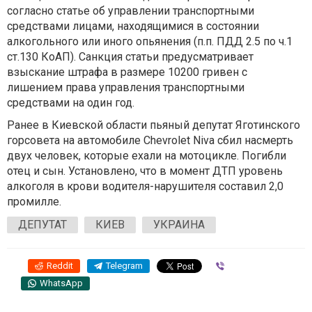
согласно статье об управлении транспортными
средствами лицами, находящимися в состоянии
алкогольного или иного опьянения (п.п. ПДД 2.5 по ч.1
ст.130 КоАП). Санкция статьи предусматривает
взыскание штрафа в размере 10200 гривен с
лишением права управления транспортными
средствами на один год.
Ранее в Киевской области пьяный депутат Яготинского
горсовета на автомобиле Chevrolet Niva сбил насмерть
двух человек, которые ехали на мотоцикле. Погибли
отец и сын. Установлено, что в момент ДТП уровень
алкоголя в крови водителя-нарушителя составил 2,0
промилле.
ДЕПУТАТ
КИЕВ
УКРАИНА
Reddit
Telegram
Viber
WhatsApp