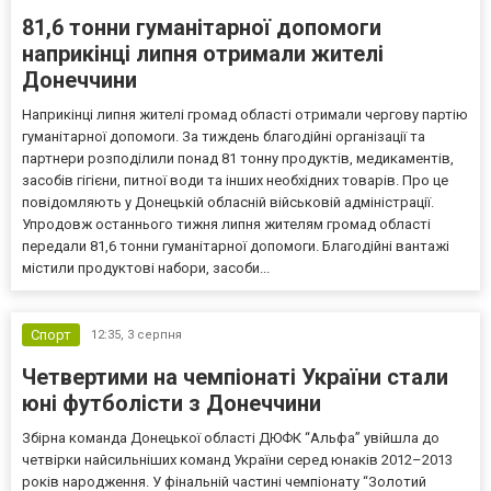
81,6 тонни гуманітарної допомоги
наприкінці липня отримали жителі
Донеччини
Наприкінці липня жителі громад області отримали чергову партію
гуманітарної допомоги. За тиждень благодійні організації та
партнери розподілили понад 81 тонну продуктів, медикаментів,
засобів гігієни, питної води та інших необхідних товарів. Про це
повідомляють у Донецькій обласній військовій адміністрації.
Упродовж останнього тижня липня жителям громад області
передали 81,6 тонни гуманітарної допомоги. Благодійні вантажі
містили продуктові набори, засоби...
Спорт
12:35,
3 серпня
Четвертими на чемпіонаті України стали
юні футболісти з Донеччини
Збірна команда Донецької області ДЮФК “Альфа” увійшла до
четвірки найсильніших команд України серед юнаків 2012–2013
років народження. У фінальній частині чемпіонату “Золотий