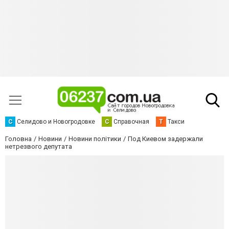
С
Селидово и Новогродовке
С
Справочная
Т
Такси
Головна
Новини
Новини політики
Под Киевом задержали
нетрезвого депутата