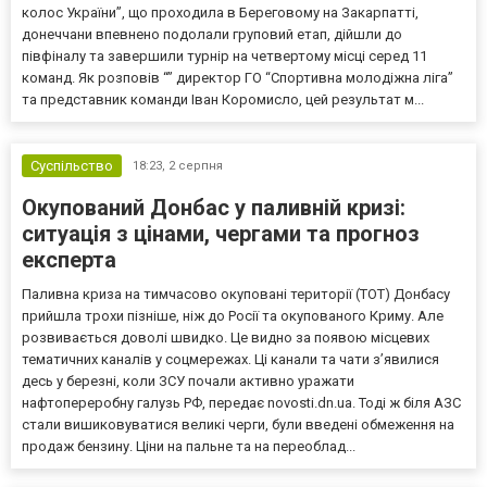
колос України”, що проходила в Береговому на Закарпатті,
донеччани впевнено подолали груповий етап, дійшли до
півфіналу та завершили турнір на четвертому місці серед 11
команд. Як розповів “” директор ГО “Спортивна молодіжна ліга”
та представник команди Іван Коромисло, цей результат м...
Суспільство
18:23,
2 серпня
Окупований Донбас у паливній кризі:
ситуація з цінами, чергами та прогноз
експерта
Паливна криза на тимчасово окуповані території (ТОТ) Донбасу
прийшла трохи пізніше, ніж до Росії та окупованого Криму. Але
розвивається доволі швидко. Це видно за появою місцевих
тематичних каналів у соцмережах. Ці канали та чати з’явилися
десь у березні, коли ЗСУ почали активно уражати
нафтопереробну галузь РФ, передає novosti.dn.ua. Тоді ж біля АЗС
стали вишиковуватися великі черги, були введені обмеження на
продаж бензину. Ціни на пальне та на переоблад...