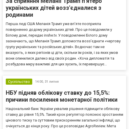
За сприяння Меланії Трамп п'ятеро
українських дітей возз'єдналися з
родинами
Перша леді США Меланія Трамп уже впʼяте посприяла
поверненню додому українських дітей. Про це повідомили у
Білому домі, передає inshe.tv. У повідомленні Білого дому
зазначають, що Меланія Трамп допомогла возз’єднати «чергову
групу українських та російських дітей». Водночас там не
вказують, з яких регіонів ці діти, скільки їм років, і за яких умов
вони опинилися далеко від своїх родин. «Хоча дипломатія та
розбудова миру важливі для цих зусиль, їх перевершує...
Суспільство
14:00,
31 липня
НБУ підняв облікову ставку до 15,5%:
причини посилення монетарної політики
Національний банк України ухвалив рішення підвищити облікову
ставку до рівня 15,5%. Такий крок регулятор пояснює зростанням
цінового тиску та суттєвим прискоренням загальної інфляції, що
очікується до кінця року. Про це розповідає AgroReview. Мета