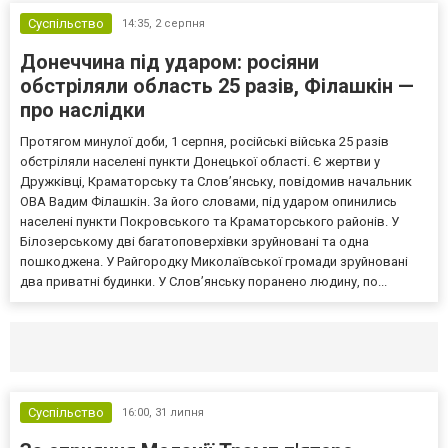
Суспільство
14:35,
2 серпня
Донеччина під ударом: росіяни
обстріляли область 25 разів, Філашкін —
про наслідки
Протягом минулої доби, 1 серпня, російські війська 25 разів
обстріляли населені пункти Донецької області. Є жертви у
Дружківці, Краматорську та Слов’янську, повідомив начальник
ОВА Вадим Філашкін. За його словами, під ударом опинились
населені пункти Покровського та Краматорського районів. У
Білозерському дві багатоповерхівки зруйновані та одна
пошкоджена. У Райгородку Миколаївської громади зруйновані
два приватні будинки. У Слов’янську поранено людину, по...
Селидово и Новогродовке
Справочная
Так
Суспільство
16:00,
31 липня