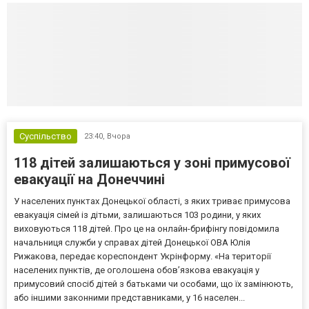
Суспільство
23:40,
Вчора
118 дітей залишаються у зоні примусової
евакуації на Донеччині
У населених пунктах Донецької області, з яких триває примусова
евакуація сімей із дітьми, залишаються 103 родини, у яких
виховуються 118 дітей. Про це на онлайн-брифінгу повідомила
начальниця служби у справах дітей Донецької ОВА Юлія
Рижакова, передає кореспондент Укрінформу. «На території
населених пунктів, де оголошена обов’язкова евакуація у
примусовий спосіб дітей з батьками чи особами, що їх замінюють,
або іншими законними представниками, у 16 населен...