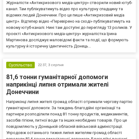
Журналісти «Антикризового медіа-центру» створили новий ютуб-
канал. Там публікуватимуть відео про культурну спадщину та
відомих людей Донеччини. Про це пише «Антикризовий медіа
центр». Відтепер відео «Перевірено на сході» публікуватимуть на
новому ютуб-каналі. Нині там доступні до перегляду 13 роликів. У
проєкті «Антикризового медіа-центру» журналістка Ірина
Мартинова досліджує маловідомі факти та події, що формують
культурну й історичну ідентичність Донець...
Суспільство
22:37,
3 серпня
81,6 тонни гуманітарної допомоги
наприкінці липня отримали жителі
Донеччини
Наприкінці липня жителі громад області отримали чергову партію
гуманітарної допомоги. За тиждень благодійні організації та
партнери розподілили понад 81 тонну продуктів, медикаментів,
засобів гігієни, питної води та інших необхідних товарів. Про це
повідомляють у Донецькій обласній військовій адміністрації.
Упродовж останнього тижня липня жителям громад області
передали 81,6 тонни гуманітарної допомоги. Благодійні вантажі