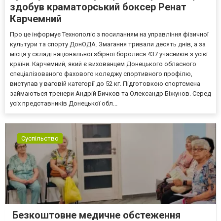
здобув краматорський боксер Ренат
Карчемний
Про це інформує Технополіс з посиланням на управління фізичної
культури та спорту ДонОДА. Змагання тривали десять днів, а за
місця у складі національної збірної боролися 437 учасників з усієї
країни. Карчемний, який є вихованцем Донецького обласного
спеціалізованого фахового коледжу спортивного профілю,
виступав у ваговій категорії до 52 кг. Підготовкою спортсмена
займаються тренери Андрій Бичков та Олександр Біжунов. Серед
усіх представників Донецької обл...
Суспільство
Безкоштовне медичне обстеження