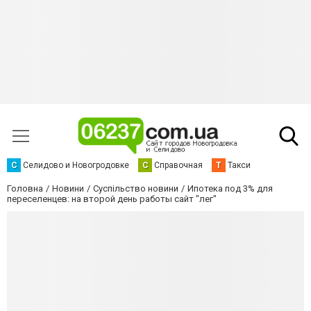
С
Селидово и Новогродовке
С
Справочная
Т
Такси
Головна
Новини
Суспільство новини
Ипотека под 3% для
переселенцев: на второй день работы сайт "лег"