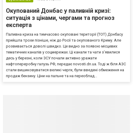
Окупований Донбас у паливній кризі:
ситуація з цінами, чергами та прогноз
експерта
Паливна криза на тимчасово окуповані території (ТОТ) Донбасу
прийшла трохи пізніше, ніж до Росії та окупованого Криму. Але
розвивається доволі швидко. Це видно за появою місцевих
тематичних каналів у соцмережах. Ці канали та чати з’явилися
десь у березні, коли ЗСУ почали активно уражати
нафтопереробну галузь РФ, передає novosti.dn.ua. Тоді ж біля АЗС
стали вишиковуватися великі черги, були введені обмеження на
продаж бензину. Ціни на пальне та на переоблад...