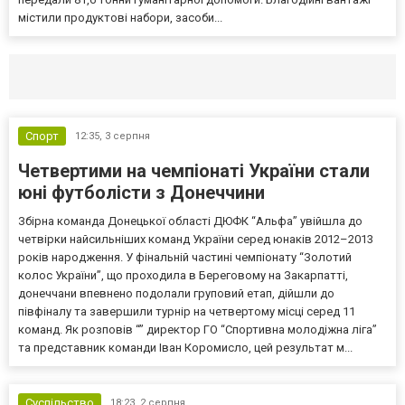
містили продуктові набори, засоби...
Селидово и Новогродовке
Справочная
Так
Спорт
12:35,
3 серпня
Четвертими на чемпіонаті України стали
юні футболісти з Донеччини
Збірна команда Донецької області ДЮФК “Альфа” увійшла до
четвірки найсильніших команд України серед юнаків 2012–2013
років народження. У фінальній частині чемпіонату “Золотий
колос України”, що проходила в Береговому на Закарпатті,
донеччани впевнено подолали груповий етап, дійшли до
півфіналу та завершили турнір на четвертому місці серед 11
команд. Як розповів “” директор ГО “Спортивна молодіжна ліга”
та представник команди Іван Коромисло, цей результат м...
Суспільство
18:23,
2 серпня