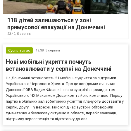
118 дітей залишаються у зоні
примусової евакуації на Донеччині
23:40,
5 серпня
Суспільство
12:38,
5 серпня
Нові мобільні укриття почнуть
встановлювати у серпні на Донеччині
На Донеччині встановлять 21 мобільне укриття за підтримки
Українського Червоного Хреста. Про це повідомив очільник
Донецької ОВА Вадим Філашкін після зустрічі з президентом
Українського ЧХ Максимом Доценком та його командою. Першу
партію мобільних залізобетонних укриттів планують доставити у
серпні, другу — у вересні. Також під час зустрічі обговорили
гуманітарну й безпекову ситуацію в області, перебіг евакуації,
підтримку переселенців та підготовку до опа...