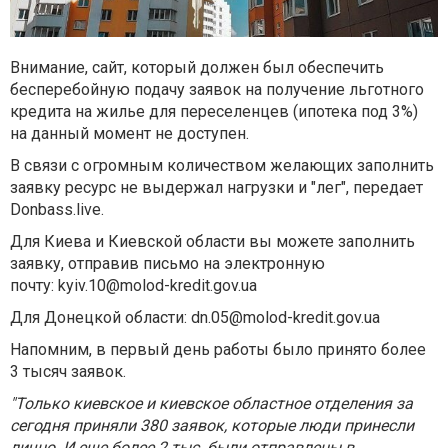
Внимание, сайт, который должен был обеспечить
бесперебойную подачу заявок на получение льготного
кредита на жилье для переселенцев (ипотека под 3%)
на данный момент не доступен.
В связи с огромным количеством желающих заполнить
заявку ресурс не выдержал нагрузки и "лег", передает
Donbass.live.
Для Киева и Киевской области вы можете заполнить
заявку, отправив письмо на электронную
почту:
kyiv.10@molod-kredit.gov.ua
Для Донецкой области:
dn.05@molod-kredit.gov.ua
Напомним, в первый день работы было принято более
3 тысяч заявок.
"Только киевское и киевское областное отделения за
сегодня приняли 380 заявок, которые люди принесли
лично. И еще более 2 тыс. были отправлены в