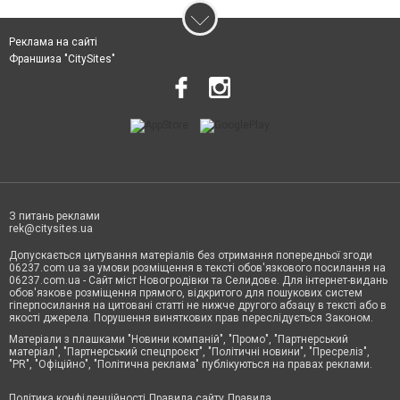
Реклама на сайті
Франшиза "CitySites"
З питань реклами
rek@citysites.ua
Допускається цитування матеріалів без отримання попередньої згоди
06237.com.ua за умови розміщення в тексті обов'язкового посилання на
06237.com.ua - Сайт міст Новогродівки та Селидове. Для інтернет-видань
обов'язкове розміщення прямого, відкритого для пошукових систем
гіперпосилання на цитовані статті не нижче другого абзацу в тексті або в
якості джерела. Порушення виняткових прав переслідується Законом.
Матеріали з плашками "Новини компаній", "Промо", "Партнерський
матеріал", "Партнерський спецпроєкт", "Політичні новини", "Пресреліз",
"PR", "Офіційно", "Політична реклама" публікуються на правах реклами.
Політика конфіденційності
Правила сайту
Правила