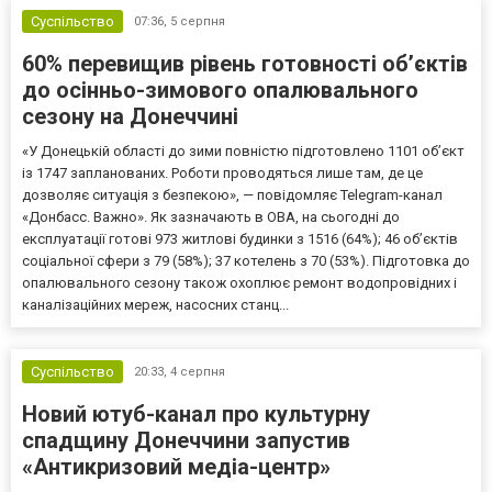
Суспільство
07:36,
5 серпня
60% перевищив рівень готовності об’єктів
до осінньо-зимового опалювального
сезону на Донеччині
«У Донецькій області до зими повністю підготовлено 1101 об’єкт
із 1747 запланованих. Роботи проводяться лише там, де це
дозволяє ситуація з безпекою», — повідомляє Telegram-канал
«Донбасс. Важно». Як зазначають в ОВА, на сьогодні до
експлуатації готові 973 житлові будинки з 1516 (64%); 46 об’єктів
соціальної сфери з 79 (58%); 37 котелень з 70 (53%). Підготовка до
опалювального сезону також охоплює ремонт водопровідних і
каналізаційних мереж, насосних станц...
Суспільство
20:33,
4 серпня
Новий ютуб-канал про культурну
спадщину Донеччини запустив
«Антикризовий медіа-центр»