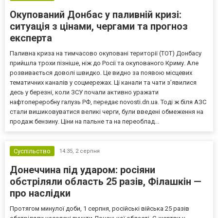
Окупований Донбас у паливній кризі:
ситуація з цінами, чергами та прогноз
експерта
Паливна криза на тимчасово окуповані території (ТОТ) Донбасу
прийшла трохи пізніше, ніж до Росії та окупованого Криму. Але
розвивається доволі швидко. Це видно за появою місцевих
тематичних каналів у соцмережах. Ці канали та чати з’явилися
десь у березні, коли ЗСУ почали активно уражати
нафтопереробну галузь РФ, передає novosti.dn.ua. Тоді ж біля АЗС
стали вишиковуватися великі черги, були введені обмеження на
продаж бензину. Ціни на пальне та на переоблад...
Суспільство
14:35,
2 серпня
Донеччина під ударом: росіяни
обстріляли область 25 разів, Філашкін —
про наслідки
Протягом минулої доби, 1 серпня, російські війська 25 разів