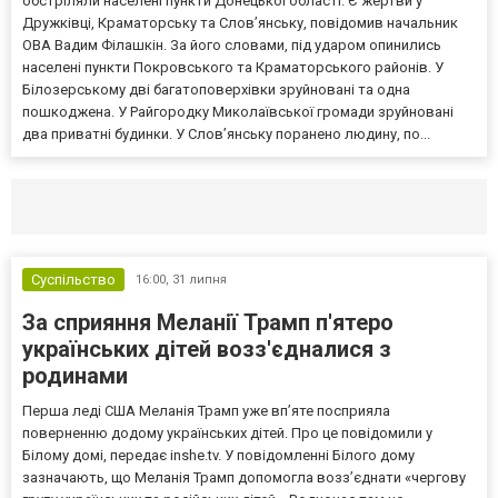
обстріляли населені пункти Донецької області. Є жертви у
Дружківці, Краматорську та Слов’янську, повідомив начальник
ОВА Вадим Філашкін. За його словами, під ударом опинились
населені пункти Покровського та Краматорського районів. У
Білозерському дві багатоповерхівки зруйновані та одна
пошкоджена. У Райгородку Миколаївської громади зруйновані
два приватні будинки. У Слов’янську поранено людину, по...
Селидово и Новогродовке
Справочная
Так
Суспільство
16:00,
31 липня
За сприяння Меланії Трамп п'ятеро
українських дітей возз'єдналися з
родинами
Перша леді США Меланія Трамп уже впʼяте посприяла
поверненню додому українських дітей. Про це повідомили у
Білому домі, передає inshe.tv. У повідомленні Білого дому
зазначають, що Меланія Трамп допомогла возз’єднати «чергову