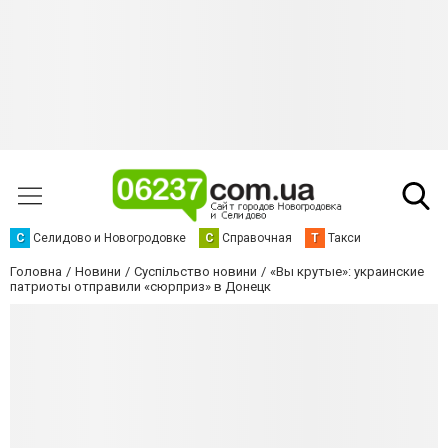
С
Селидово и Новогродовке
С
Справочная
Т
Такси
Головна
Новини
Суспільство новини
«Вы крутые»: украинские
патриоты отправили «сюрприз» в Донецк