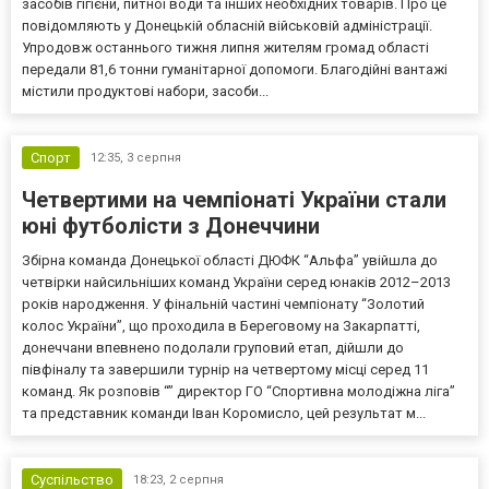
засобів гігієни, питної води та інших необхідних товарів. Про це
повідомляють у Донецькій обласній військовій адміністрації.
Упродовж останнього тижня липня жителям громад області
передали 81,6 тонни гуманітарної допомоги. Благодійні вантажі
містили продуктові набори, засоби...
Спорт
12:35,
3 серпня
Четвертими на чемпіонаті України стали
юні футболісти з Донеччини
Збірна команда Донецької області ДЮФК “Альфа” увійшла до
четвірки найсильніших команд України серед юнаків 2012–2013
років народження. У фінальній частині чемпіонату “Золотий
колос України”, що проходила в Береговому на Закарпатті,
донеччани впевнено подолали груповий етап, дійшли до
півфіналу та завершили турнір на четвертому місці серед 11
команд. Як розповів “” директор ГО “Спортивна молодіжна ліга”
та представник команди Іван Коромисло, цей результат м...
Суспільство
18:23,
2 серпня