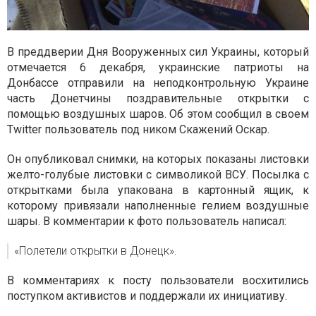
В преддверии Дня Вооруженных сил Украины, который
отмечается 6 декабря, украинские патриоты на
Донбассе отправили на неподконтрольную Украине
часть Донетчины поздравительные открытки с
помощью воздушных шаров. Об этом сообщил в своем
Twitter пользователь под ником Скажений Оскар.
Он опубликовал снимки, на которых показаны листовки
желто-голубые листовки с символикой ВСУ. Посылка с
открытками была упакована в картонный ящик, к
которому привязали наполненные гелием воздушные
шары. В комментарии к фото пользователь написал:
«Полетели открытки в Донецк».
В комментариях к посту пользователи восхитились
поступком активистов и поддержали их инициативу.