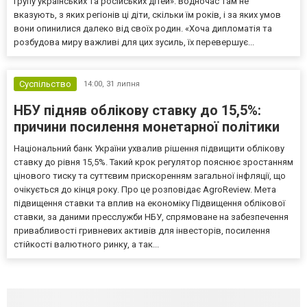
групу українських та російських дітей». Водночас там не
вказують, з яких регіонів ці діти, скільки їм років, і за яких умов
вони опинилися далеко від своїх родин. «Хоча дипломатія та
розбудова миру важливі для цих зусиль, їх перевершує...
Суспільство
14:00,
31 липня
НБУ підняв облікову ставку до 15,5%:
причини посилення монетарної політики
Національний банк України ухвалив рішення підвищити облікову
ставку до рівня 15,5%. Такий крок регулятор пояснює зростанням
цінового тиску та суттєвим прискоренням загальної інфляції, що
очікується до кінця року. Про це розповідає AgroReview. Мета
підвищення ставки та вплив на економіку Підвищення облікової
ставки, за даними пресслужби НБУ, спрямоване на забезпечення
привабливості гривневих активів для інвесторів, посилення
стійкості валютного ринку, а так...