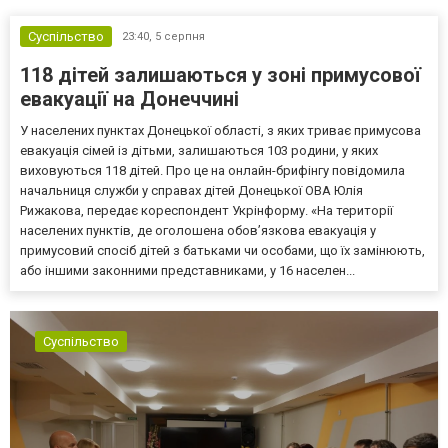
Суспільство
23:40,
5 серпня
118 дітей залишаються у зоні примусової
евакуації на Донеччині
У населених пунктах Донецької області, з яких триває примусова
евакуація сімей із дітьми, залишаються 103 родини, у яких
виховуються 118 дітей. Про це на онлайн-брифінгу повідомила
начальниця служби у справах дітей Донецької ОВА Юлія
Рижакова, передає кореспондент Укрінформу. «На території
населених пунктів, де оголошена обов’язкова евакуація у
примусовий спосіб дітей з батьками чи особами, що їх замінюють,
або іншими законними представниками, у 16 населен...
Суспільство