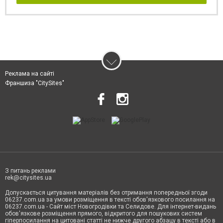
Реклама на сайті
Франшиза "CitySites"
З питань реклами
rek@citysites.ua
Допускається цитування матеріалів без отримання попередньої згоди
06237.com.ua за умови розміщення в тексті обов'язкового посилання на
06237.com.ua - Сайт міст Новогродівки та Селидове. Для інтернет-видань
обов'язкове розміщення прямого, відкритого для пошукових систем
гіперпосилання на цитовані статті не нижче другого абзацу в тексті або в