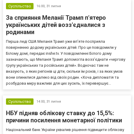
Суспільство
16:00,
31 липня
За сприяння Меланії Трамп п'ятеро
українських дітей возз'єдналися з
родинами
Перша леді США Меланія Трамп уже впʼяте посприяла
поверненню додому українських дітей. Про це повідомили у
Білому домі, передає inshe.tv. У повідомленні Білого дому
зазначають, що Меланія Трамп допомогла возз’єднати «чергову
групу українських та російських дітей». Водночас там не
вказують, з яких регіонів ці діти, скільки їм років, і за яких умов
вони опинилися далеко від своїх родин. «Хоча дипломатія та
розбудова миру важливі для цих зусиль, їх перевершує...
Суспільство
14:00,
31 липня
НБУ підняв облікову ставку до 15,5%:
причини посилення монетарної політики
Національний банк України ухвалив рішення підвищити облікову