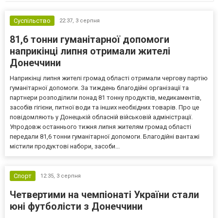
Суспільство
22:37,
3 серпня
81,6 тонни гуманітарної допомоги
наприкінці липня отримали жителі
Донеччини
Наприкінці липня жителі громад області отримали чергову партію
гуманітарної допомоги. За тиждень благодійні організації та
партнери розподілили понад 81 тонну продуктів, медикаментів,
засобів гігієни, питної води та інших необхідних товарів. Про це
повідомляють у Донецькій обласній військовій адміністрації.
Упродовж останнього тижня липня жителям громад області
передали 81,6 тонни гуманітарної допомоги. Благодійні вантажі
містили продуктові набори, засоби...
Спорт
12:35,
3 серпня
Четвертими на чемпіонаті України стали
юні футболісти з Донеччини