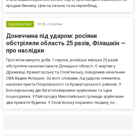
продаж бензину. Ціни на пальне та на переоблад...
Суспільство
14:35,
2 серпня
Донеччина під ударом: росіяни
обстріляли область 25 разів, Філашкін —
про наслідки
Протягом минулої доби, 1 серпня, російські війська 25 разів
обстріляли населені пункти Донецької області. Є жертви у
Дружківці, Краматорську та Слов’янську, повідомив начальник
ОВА Вадим Філашкін. За його словами, під ударом опинились
населені пункти Покровського та Краматорського районів. У
Білозерському дві багатоповерхівки зруйновані та одна
пошкоджена. У Райгородку Миколаївської громади зруйновані
два приватні будинки. У Слов’янську поранено людину, по...
Селидово и Новогродовке
Справочная
Так