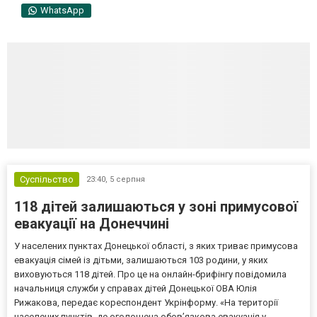
WhatsApp
Суспільство
23:40,
5 серпня
118 дітей залишаються у зоні примусової
евакуації на Донеччині
У населених пунктах Донецької області, з яких триває примусова
евакуація сімей із дітьми, залишаються 103 родини, у яких
виховуються 118 дітей. Про це на онлайн-брифінгу повідомила
начальниця служби у справах дітей Донецької ОВА Юлія
Рижакова, передає кореспондент Укрінформу. «На території
населених пунктів, де оголошена обов’язкова евакуація у