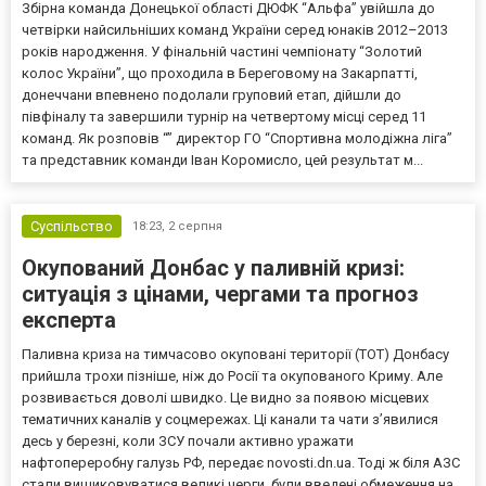
Збірна команда Донецької області ДЮФК “Альфа” увійшла до
четвірки найсильніших команд України серед юнаків 2012–2013
років народження. У фінальній частині чемпіонату “Золотий
колос України”, що проходила в Береговому на Закарпатті,
донеччани впевнено подолали груповий етап, дійшли до
півфіналу та завершили турнір на четвертому місці серед 11
команд. Як розповів “” директор ГО “Спортивна молодіжна ліга”
та представник команди Іван Коромисло, цей результат м...
Суспільство
18:23,
2 серпня
Окупований Донбас у паливній кризі:
ситуація з цінами, чергами та прогноз
експерта
Паливна криза на тимчасово окуповані території (ТОТ) Донбасу
прийшла трохи пізніше, ніж до Росії та окупованого Криму. Але
розвивається доволі швидко. Це видно за появою місцевих
тематичних каналів у соцмережах. Ці канали та чати з’явилися
десь у березні, коли ЗСУ почали активно уражати
нафтопереробну галузь РФ, передає novosti.dn.ua. Тоді ж біля АЗС
стали вишиковуватися великі черги, були введені обмеження на