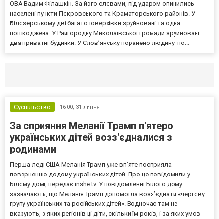
ОВА Вадим Філашкін. За його словами, під ударом опинились
населені пункти Покровського та Краматорського районів. У
Білозерському дві багатоповерхівки зруйновані та одна
пошкоджена. У Райгородку Миколаївської громади зруйновані
два приватні будинки. У Слов’янську поранено людину, по...
Селидово и Новогродовке
Справочная
Так
Суспільство
16:00,
31 липня
За сприяння Меланії Трамп п'ятеро
українських дітей возз'єдналися з
родинами
Перша леді США Меланія Трамп уже впʼяте посприяла
поверненню додому українських дітей. Про це повідомили у
Білому домі, передає inshe.tv. У повідомленні Білого дому
зазначають, що Меланія Трамп допомогла возз’єднати «чергову
групу українських та російських дітей». Водночас там не
вказують, з яких регіонів ці діти, скільки їм років, і за яких умов