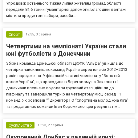
Упродовж останнього тижня липня жителям громад області
передали 81,6 тонни гуманітарної допомоги. Благодійні вантажі
містили продуктові набори, засоби...
Спорт
12:35,
3 серпня
Четвертими на чемпіонаті України стали
юні футболісти з Донеччини
Збірна команда Донецької області ДЮФК “Альфа” увійшла до
четвірки найсильніших команд України серед юнаків 2012–2013
років народження. У фінальній частині чемпіонату “Золотий
колос України”, що проходила в Береговому на Закарпатті,
донеччани впевнено подолали груповий етап, дійшли до
півфіналу та завершили турнір на четвертому місці серед 11
команд. Як розповів “” директор ГО “Спортивна молодіжна ліга”
та представник команди Іван Коромисло, цей результат м...
Суспільство
18:23,
2 серпня
Окупований Донбас у паливній кризі: