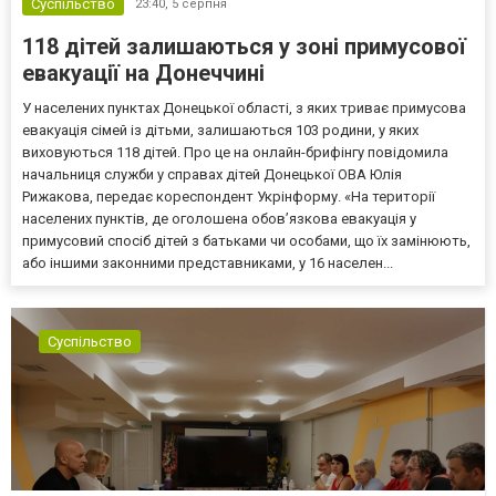
Суспільство
23:40,
5 серпня
118 дітей залишаються у зоні примусової
евакуації на Донеччині
У населених пунктах Донецької області, з яких триває примусова
евакуація сімей із дітьми, залишаються 103 родини, у яких
виховуються 118 дітей. Про це на онлайн-брифінгу повідомила
начальниця служби у справах дітей Донецької ОВА Юлія
Рижакова, передає кореспондент Укрінформу. «На території
населених пунктів, де оголошена обов’язкова евакуація у
примусовий спосіб дітей з батьками чи особами, що їх замінюють,
або іншими законними представниками, у 16 населен...
Суспільство