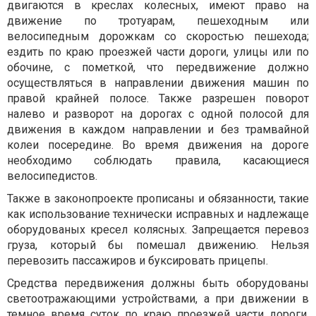
двигаются в креслах колесных, имеют право на
движение по тротуарам, пешеходным или
велосипедным дорожкам со скоростью пешехода;
ездить по краю проезжей части дороги, улицы или по
обочине, с пометкой, что передвижение должно
осуществляться в направлении движения машин по
правой крайней полосе. Также разрешен поворот
налево и разворот на дорогах с одной полосой для
движения в каждом направлении и без трамвайной
колеи посередине. Во время движения на дороге
необходимо соблюдать правила, касающиеся
велосипедистов.
Также в законопроекте прописаны и обязанности, такие
как использование технически исправных и надлежаще
оборудованых кресел колясных. Запрещается перевоз
груза, который бы помешал движению. Нельзя
перевозить пассажиров и буксировать прицепы.
Средства передвижения должны быть оборудованы
светоотражающими устройствами, а при движении в
темное время суток по краю проезжей части дороги,