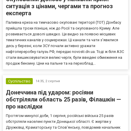
ситуація з цінами, чергами та прогноз
експерта
Паливна криза на тимчасово окуповані території (ТОТ) Донбасу
прийшла трохи пізніше, ніж до Росії та окупованого Криму. Але
розвивається доволі швидко. Це видно за появою місцевих
тематичних каналів у соцмережах. Ці канали та чати з’явилися
десь у березні, коли ЗСУ почали активно уражати
нафтопереробну галузь РФ, передає novosti.dn.ua. Тоді ж біля АЗС
стали вишиковуватися великі черги, були введені обмеження на
продаж бензину. Ціни на пальне та на переоблад...
Суспільство
14:35,
2 серпня
Донеччина під ударом: росіяни
обстріляли область 25 разів, Філашкін —
про наслідки
Протягом минулої доби, 1 серпня, російські війська 25 разів
обстріляли населені пункти Донецької області. Є жертви у
Дружківці, Краматорську та Слов’янську, повідомив начальник