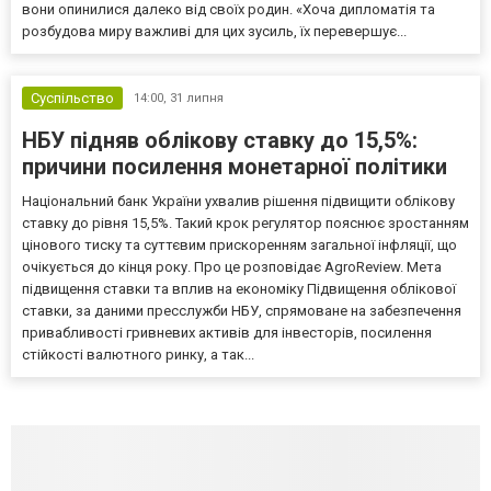
вони опинилися далеко від своїх родин. «Хоча дипломатія та
розбудова миру важливі для цих зусиль, їх перевершує...
Суспільство
14:00,
31 липня
НБУ підняв облікову ставку до 15,5%:
причини посилення монетарної політики
Національний банк України ухвалив рішення підвищити облікову
ставку до рівня 15,5%. Такий крок регулятор пояснює зростанням
цінового тиску та суттєвим прискоренням загальної інфляції, що
очікується до кінця року. Про це розповідає AgroReview. Мета
підвищення ставки та вплив на економіку Підвищення облікової
ставки, за даними пресслужби НБУ, спрямоване на забезпечення
привабливості гривневих активів для інвесторів, посилення
стійкості валютного ринку, а так...