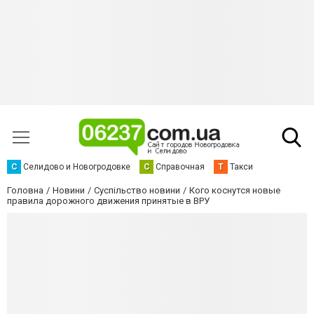
С
Селидово и Новогродовке
С
Справочная
Т
Такси
Головна
Новини
Суспільство новини
Кого коснутся новые
правила дорожного движения принятые в ВРУ