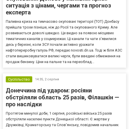
ситуація з цінами, чергами та прогноз
експерта
Паливна криза на тимчасово окуповані території (ТОТ) Донбасу
прийшла трохи пізніше, ніж до Росії та окупованого Криму. Але
розвивається доволі швидко. Це видно за появою місцевих
тематичних каналів у соцмережах. Ці канали та чати з’явилися
десь у березні, коли ЗСУ почали активно уражати
нафтопереробну галузь РФ, передає novosti.dn.ua. Тоді ж біля АЗС
стали вишиковуватися великі черги, були введені обмеження на
продаж бензину. Ціни на пальне та на переоблад...
Суспільство
14:35,
2 серпня
Донеччина під ударом: росіяни
обстріляли область 25 разів, Філашкін —
про наслідки
Протягом минулої доби, 1 серпня, російські війська 25 разів
обстріляли населені пункти Донецької області. Є жертви у
Дружківці, Краматорську та Слов’янську, повідомив начальник