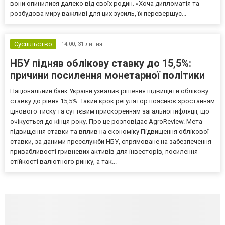
вони опинилися далеко від своїх родин. «Хоча дипломатія та
розбудова миру важливі для цих зусиль, їх перевершує...
Суспільство
14:00,
31 липня
НБУ підняв облікову ставку до 15,5%:
причини посилення монетарної політики
Національний банк України ухвалив рішення підвищити облікову
ставку до рівня 15,5%. Такий крок регулятор пояснює зростанням
цінового тиску та суттєвим прискоренням загальної інфляції, що
очікується до кінця року. Про це розповідає AgroReview. Мета
підвищення ставки та вплив на економіку Підвищення облікової
ставки, за даними пресслужби НБУ, спрямоване на забезпечення
привабливості гривневих активів для інвесторів, посилення
стійкості валютного ринку, а так...