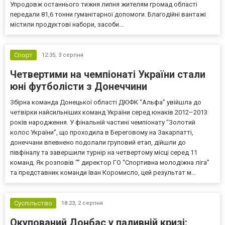
Упродовж останнього тижня липня жителям громад області
передали 81,6 тонни гуманітарної допомоги. Благодійні вантажі
містили продуктові набори, засоби...
Спорт
12:35,
3 серпня
Четвертими на чемпіонаті України стали
юні футболісти з Донеччини
Збірна команда Донецької області ДЮФК “Альфа” увійшла до
четвірки найсильніших команд України серед юнаків 2012–2013
років народження. У фінальній частині чемпіонату “Золотий
колос України”, що проходила в Береговому на Закарпатті,
донеччани впевнено подолали груповий етап, дійшли до
півфіналу та завершили турнір на четвертому місці серед 11
команд. Як розповів “” директор ГО “Спортивна молодіжна ліга”
та представник команди Іван Коромисло, цей результат м...
Суспільство
18:23,
2 серпня
Окупований Донбас у паливній кризі: