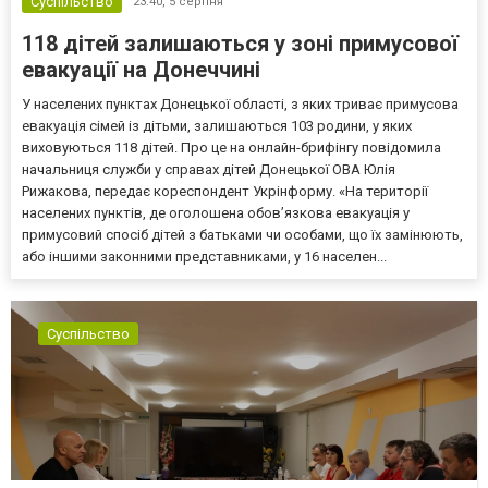
Суспільство
23:40,
5 серпня
118 дітей залишаються у зоні примусової
евакуації на Донеччині
У населених пунктах Донецької області, з яких триває примусова
евакуація сімей із дітьми, залишаються 103 родини, у яких
виховуються 118 дітей. Про це на онлайн-брифінгу повідомила
начальниця служби у справах дітей Донецької ОВА Юлія
Рижакова, передає кореспондент Укрінформу. «На території
населених пунктів, де оголошена обов’язкова евакуація у
примусовий спосіб дітей з батьками чи особами, що їх замінюють,
або іншими законними представниками, у 16 населен...
Суспільство