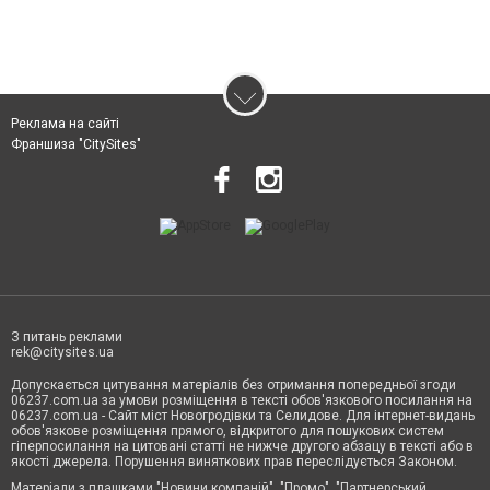
Реклама на сайті
Франшиза "CitySites"
З питань реклами
rek@citysites.ua
Допускається цитування матеріалів без отримання попередньої згоди
06237.com.ua за умови розміщення в тексті обов'язкового посилання на
06237.com.ua - Сайт міст Новогродівки та Селидове. Для інтернет-видань
обов'язкове розміщення прямого, відкритого для пошукових систем
гіперпосилання на цитовані статті не нижче другого абзацу в тексті або в
якості джерела. Порушення виняткових прав переслідується Законом.
Матеріали з плашками "Новини компаній", "Промо", "Партнерський