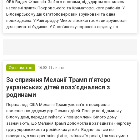
ОВА Вадим Філашкін. За його словами, під ударом опинились
населені пункти Покровського та Краматорського районів. У
Білозерському дві багатоповерхівки зруйновані та одна
пошкоджена. У Райгородку Миколаївської громади зруйновані
два приватні будинки. У Слов’янську поранено людину, по...
Селидово и Новогродовке
Справочная
Так
Суспільство
16:00,
31 липня
За сприяння Меланії Трамп п'ятеро
українських дітей возз'єдналися з
родинами
Перша леді США Меланія Трамп уже впʼяте посприяла
поверненню додому українських дітей. Про це повідомили у
Білому домі, передає inshe.tv. У повідомленні Білого дому
зазначають, що Меланія Трамп допомогла возз’єднати «чергову
групу українських та російських дітей». Водночас там не
вказують, з яких регіонів ці діти, скільки їм років, і за яких умов