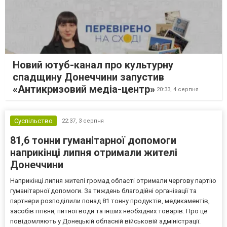
Новий ютуб-канал про культурну
спадщину Донеччини запустив
«Антикризовий медіа-центр»
20:33,
4 серпня
Суспільство
22:37,
3 серпня
81,6 тонни гуманітарної допомоги
наприкінці липня отримали жителі
Донеччини
Наприкінці липня жителі громад області отримали чергову партію
гуманітарної допомоги. За тиждень благодійні організації та
партнери розподілили понад 81 тонну продуктів, медикаментів,
засобів гігієни, питної води та інших необхідних товарів. Про це
повідомляють у Донецькій обласній військовій адміністрації.