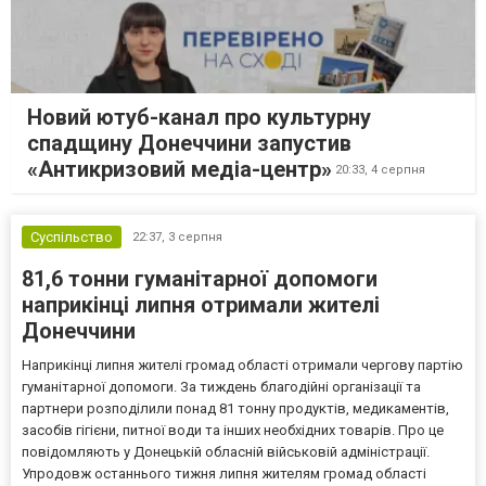
Новий ютуб-канал про культурну
спадщину Донеччини запустив
«Антикризовий медіа-центр»
20:33,
4 серпня
Суспільство
22:37,
3 серпня
81,6 тонни гуманітарної допомоги
наприкінці липня отримали жителі
Донеччини
Наприкінці липня жителі громад області отримали чергову партію
гуманітарної допомоги. За тиждень благодійні організації та
партнери розподілили понад 81 тонну продуктів, медикаментів,
засобів гігієни, питної води та інших необхідних товарів. Про це
повідомляють у Донецькій обласній військовій адміністрації.
Упродовж останнього тижня липня жителям громад області