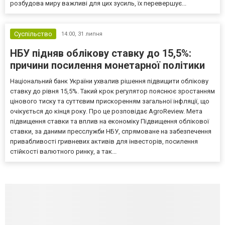
розбудова миру важливі для цих зусиль, їх перевершує...
Суспільство
14:00,
31 липня
НБУ підняв облікову ставку до 15,5%:
причини посилення монетарної політики
Національний банк України ухвалив рішення підвищити облікову
ставку до рівня 15,5%. Такий крок регулятор пояснює зростанням
цінового тиску та суттєвим прискоренням загальної інфляції, що
очікується до кінця року. Про це розповідає AgroReview. Мета
підвищення ставки та вплив на економіку Підвищення облікової
ставки, за даними пресслужби НБУ, спрямоване на забезпечення
привабливості гривневих активів для інвесторів, посилення
стійкості валютного ринку, а так...