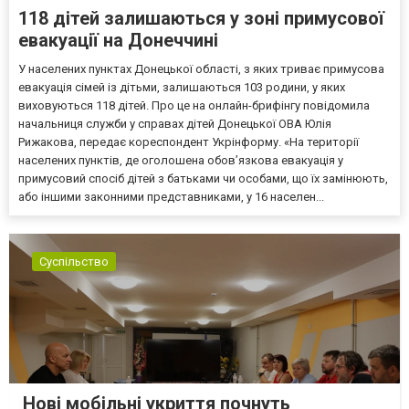
118 дітей залишаються у зоні примусової
евакуації на Донеччині
У населених пунктах Донецької області, з яких триває примусова
евакуація сімей із дітьми, залишаються 103 родини, у яких
виховуються 118 дітей. Про це на онлайн-брифінгу повідомила
начальниця служби у справах дітей Донецької ОВА Юлія
Рижакова, передає кореспондент Укрінформу. «На території
населених пунктів, де оголошена обов’язкова евакуація у
примусовий спосіб дітей з батьками чи особами, що їх замінюють,
або іншими законними представниками, у 16 населен...
Суспільство
Нові мобільні укриття почнуть