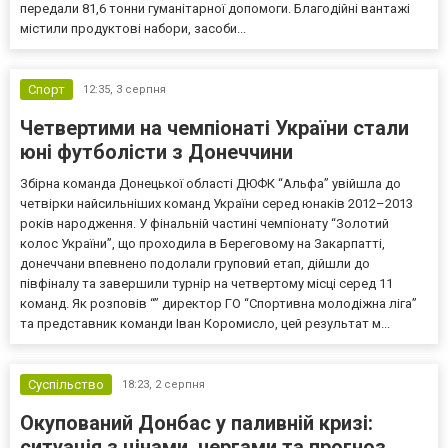
передали 81,6 тонни гуманітарної допомоги. Благодійні вантажі
містили продуктові набори, засоби...
Спорт
12:35,
3 серпня
Четвертими на чемпіонаті України стали
юні футболісти з Донеччини
Збірна команда Донецької області ДЮФК “Альфа” увійшла до
четвірки найсильніших команд України серед юнаків 2012–2013
років народження. У фінальній частині чемпіонату “Золотий
колос України”, що проходила в Береговому на Закарпатті,
донеччани впевнено подолали груповий етап, дійшли до
півфіналу та завершили турнір на четвертому місці серед 11
команд. Як розповів “” директор ГО “Спортивна молодіжна ліга”
та представник команди Іван Коромисло, цей результат м...
Суспільство
18:23,
2 серпня
Окупований Донбас у паливній кризі:
ситуація з цінами, чергами та прогноз