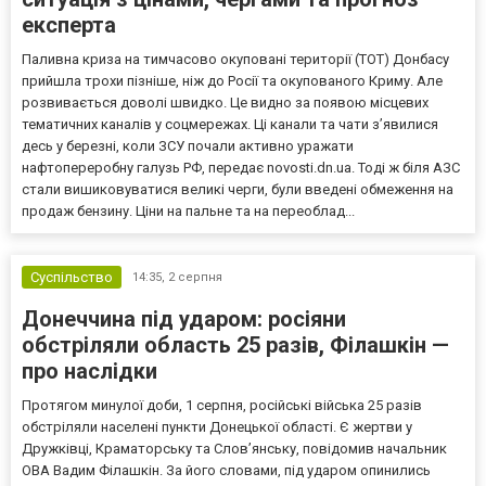
експерта
Паливна криза на тимчасово окуповані території (ТОТ) Донбасу
прийшла трохи пізніше, ніж до Росії та окупованого Криму. Але
розвивається доволі швидко. Це видно за появою місцевих
тематичних каналів у соцмережах. Ці канали та чати з’явилися
десь у березні, коли ЗСУ почали активно уражати
нафтопереробну галузь РФ, передає novosti.dn.ua. Тоді ж біля АЗС
стали вишиковуватися великі черги, були введені обмеження на
продаж бензину. Ціни на пальне та на переоблад...
Суспільство
14:35,
2 серпня
Донеччина під ударом: росіяни
обстріляли область 25 разів, Філашкін —
про наслідки
Протягом минулої доби, 1 серпня, російські війська 25 разів
обстріляли населені пункти Донецької області. Є жертви у
Дружківці, Краматорську та Слов’янську, повідомив начальник
ОВА Вадим Філашкін. За його словами, під ударом опинились