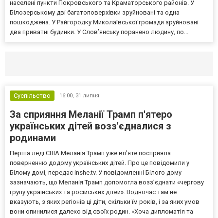
населені пункти Покровського та Краматорського районів. У
Білозерському дві багатоповерхівки зруйновані та одна
пошкоджена. У Райгородку Миколаївської громади зруйновані
два приватні будинки. У Слов’янську поранено людину, по...
Селидово и Новогродовке
Справочная
Так
Суспільство
16:00,
31 липня
За сприяння Меланії Трамп п'ятеро
українських дітей возз'єдналися з
родинами
Перша леді США Меланія Трамп уже впʼяте посприяла
поверненню додому українських дітей. Про це повідомили у
Білому домі, передає inshe.tv. У повідомленні Білого дому
зазначають, що Меланія Трамп допомогла возз’єднати «чергову
групу українських та російських дітей». Водночас там не
вказують, з яких регіонів ці діти, скільки їм років, і за яких умов
вони опинилися далеко від своїх родин. «Хоча дипломатія та