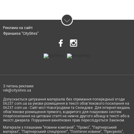
Реклама на сайті
Франшиза "CitySites"
З питань реклами
rek@citysites.ua
Допускається цитування матеріалів без отримання попередньої згоди
06237.com.ua за умови розміщення в тексті обов'язкового посилання на
06237.com.ua - Сайт міст Новогродівки та Селидове. Для інтернет-видань
обов'язкове розміщення прямого, відкритого для пошукових систем
гіперпосилання на цитовані статті не нижче другого абзацу в тексті або в
якості джерела. Порушення виняткових прав переслідується Законом.
Матеріали з плашками "Новини компаній", "Промо", "Партнерський
матеріал", "Партнерський спецпроєкт", "Політичні новини", "Пресреліз",