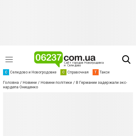
С
Селидово и Новогродовке
С
Справочная
Т
Такси
Головна
Новини
Новини політики
В Германии задержали экс-
нардепа Онищенко