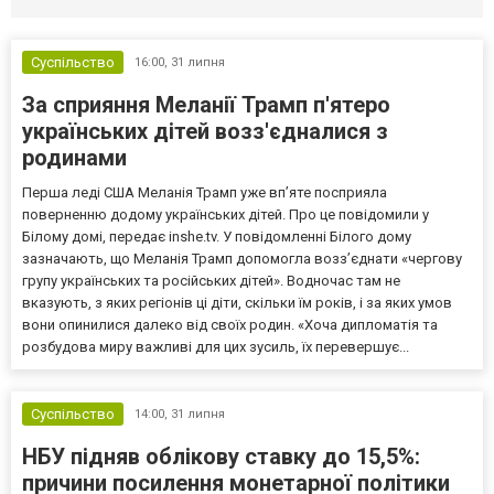
Суспільство
16:00,
31 липня
За сприяння Меланії Трамп п'ятеро
українських дітей возз'єдналися з
родинами
Перша леді США Меланія Трамп уже впʼяте посприяла
поверненню додому українських дітей. Про це повідомили у
Білому домі, передає inshe.tv. У повідомленні Білого дому
зазначають, що Меланія Трамп допомогла возз’єднати «чергову
групу українських та російських дітей». Водночас там не
вказують, з яких регіонів ці діти, скільки їм років, і за яких умов
вони опинилися далеко від своїх родин. «Хоча дипломатія та
розбудова миру важливі для цих зусиль, їх перевершує...
Суспільство
14:00,
31 липня
НБУ підняв облікову ставку до 15,5%:
причини посилення монетарної політики