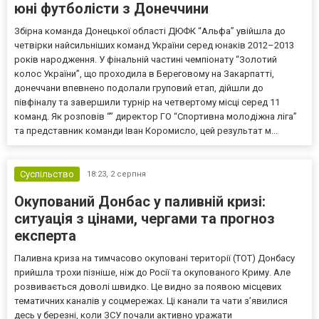
юні футболісти з Донеччини
Збірна команда Донецької області ДЮФК “Альфа” увійшла до
четвірки найсильніших команд України серед юнаків 2012–2013
років народження. У фінальній частині чемпіонату “Золотий
колос України”, що проходила в Береговому на Закарпатті,
донеччани впевнено подолали груповий етап, дійшли до
півфіналу та завершили турнір на четвертому місці серед 11
команд. Як розповів “” директор ГО “Спортивна молодіжна ліга”
та представник команди Іван Коромисло, цей результат м...
Суспільство
18:23,
2 серпня
Окупований Донбас у паливній кризі:
ситуація з цінами, чергами та прогноз
експерта
Паливна криза на тимчасово окуповані території (ТОТ) Донбасу
прийшла трохи пізніше, ніж до Росії та окупованого Криму. Але
розвивається доволі швидко. Це видно за появою місцевих
тематичних каналів у соцмережах. Ці канали та чати з’явилися
десь у березні, коли ЗСУ почали активно уражати