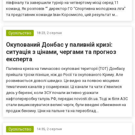
півфіналу та завершили турнір на четвертому місці серед 11
команд. Як розповів “” директор ГО “Спортивна молодіжна ліга”
та представник команди Іван Коромисло, цей результат м...
Суспільство
18:23,
2 серпня
Окупований Донбас у паливній кризі:
ситуація з цінами, чергами та прогноз
експерта
Паливна криза на тимчасово окуповані території (ТОТ) Донбасу
прийшла трохи пізніше, ніж до Росії та окупованого Криму. Але
розвивається доволі швидко. Це видно за появою місцевих
тематичних каналів у соцмережах. Ці канали та чати з’явилися
десь у березні, коли ЗСУ почали активно уражати
нафтопереробну галузь РФ, передає novosti.dn.ua. Тоді ж біля АЗС
стали вишиковуватися великі черги, були введені обмеження на
продаж бензину. Ціни на пальне та на переоблад...
Суспільство
14:35,
2 серпня