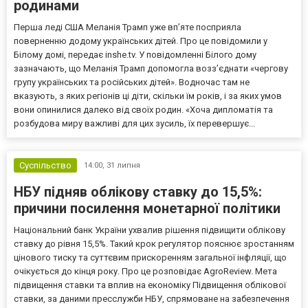
родинами
Перша леді США Меланія Трамп уже впʼяте посприяла
поверненню додому українських дітей. Про це повідомили у
Білому домі, передає inshe.tv. У повідомленні Білого дому
зазначають, що Меланія Трамп допомогла возз’єднати «чергову
групу українських та російських дітей». Водночас там не
вказують, з яких регіонів ці діти, скільки їм років, і за яких умов
вони опинилися далеко від своїх родин. «Хоча дипломатія та
розбудова миру важливі для цих зусиль, їх перевершує...
Суспільство
14:00,
31 липня
НБУ підняв облікову ставку до 15,5%:
причини посилення монетарної політики
Національний банк України ухвалив рішення підвищити облікову
ставку до рівня 15,5%. Такий крок регулятор пояснює зростанням
цінового тиску та суттєвим прискоренням загальної інфляції, що
очікується до кінця року. Про це розповідає AgroReview. Мета
підвищення ставки та вплив на економіку Підвищення облікової
ставки, за даними пресслужби НБУ, спрямоване на забезпечення