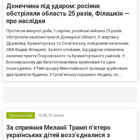
Донеччина під ударом: росіяни
обстріляли область 25 разів, Філашкін —
про наслідки
Протягом минулої доби, 1 серпня, російські війська 25 разів
обстріляли населені пункти Донецької області. Є жертви у
Дружківці, Краматорську та Слов’янську, повідомив начальник
ОВА Вадим Філашкін. За його словами, під ударом опинились
населені пункти Покровського та Краматорського районів. У
Білозерському дві багатоповерхівки зруйновані та одна
пошкоджена. У Райгородку Миколаївської громади зруйновані
два приватні будинки. У Слов’янську поранено людину, по...
Селидово и Новогродовке
Справочная
Так
Суспільство
16:00,
31 липня
За сприяння Меланії Трамп п'ятеро
українських дітей возз'єдналися з