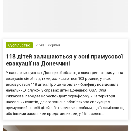
Суспільство
23:40,
5 серпня
118 дітей залишаються у зоні примусової
евакуації на Донеччині
У населених пунктах Донецької області, з яких триває примусова
евакуація сімей із дітьми, залишаються 103 родини, у яких
виховуються 118 дітей. Про це на онлайн-брифінгу повідомила
начальниця служби у справах дітей Донецької ОВА Юлія
Рижакова, передає кореспондент Укрінформу. «На території
населених пунктів, де оголошена обов’язкова евакуація у
примусовий спосіб дітей з батьками чи особами, що їх замінюють,
або іншими законними представниками, у 16 населен...