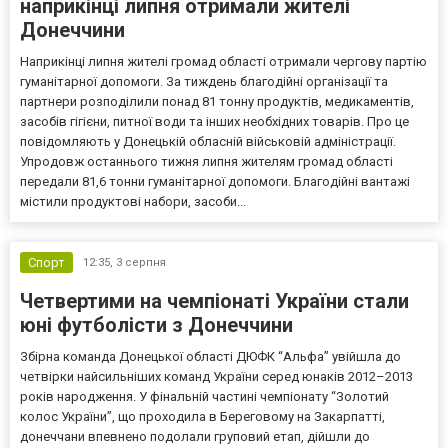
наприкінці липня отримали жителі
Донеччини
Наприкінці липня жителі громад області отримали чергову партію
гуманітарної допомоги. За тиждень благодійні організації та
партнери розподілили понад 81 тонну продуктів, медикаментів,
засобів гігієни, питної води та інших необхідних товарів. Про це
повідомляють у Донецькій обласній військовій адміністрації.
Упродовж останнього тижня липня жителям громад області
передали 81,6 тонни гуманітарної допомоги. Благодійні вантажі
містили продуктові набори, засоби...
Спорт
12:35,
3 серпня
Четвертими на чемпіонаті України стали
юні футболісти з Донеччини
Збірна команда Донецької області ДЮФК “Альфа” увійшла до
четвірки найсильніших команд України серед юнаків 2012–2013
років народження. У фінальній частині чемпіонату “Золотий
колос України”, що проходила в Береговому на Закарпатті,
донеччани впевнено подолали груповий етап, дійшли до