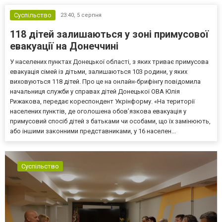
Суспільство
23:40,
5 серпня
118 дітей залишаються у зоні примусової
евакуації на Донеччині
У населених пунктах Донецької області, з яких триває примусова
евакуація сімей із дітьми, залишаються 103 родини, у яких
виховуються 118 дітей. Про це на онлайн-брифінгу повідомила
начальниця служби у справах дітей Донецької ОВА Юлія
Рижакова, передає кореспондент Укрінформу. «На території
населених пунктів, де оголошена обов’язкова евакуація у
примусовий спосіб дітей з батьками чи особами, що їх замінюють,
або іншими законними представниками, у 16 населен...
Суспільство