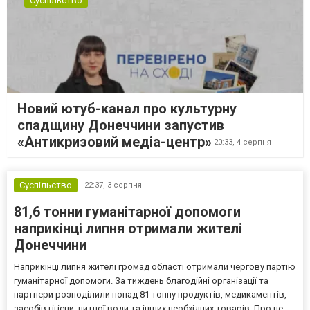
Суспільство
Новий ютуб-канал про культурну
спадщину Донеччини запустив
«Антикризовий медіа-центр»
20:33,
4 серпня
Суспільство
22:37,
3 серпня
81,6 тонни гуманітарної допомоги
наприкінці липня отримали жителі
Донеччини
Наприкінці липня жителі громад області отримали чергову партію
гуманітарної допомоги. За тиждень благодійні організації та
партнери розподілили понад 81 тонну продуктів, медикаментів,
засобів гігієни, питної води та інших необхідних товарів. Про це