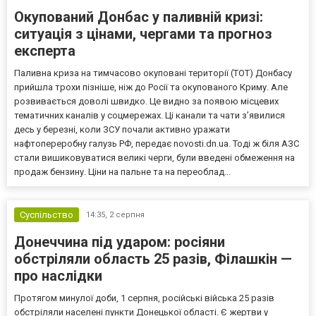
Окупований Донбас у паливній кризі:
ситуація з цінами, чергами та прогноз
експерта
Паливна криза на тимчасово окуповані території (ТОТ) Донбасу
прийшла трохи пізніше, ніж до Росії та окупованого Криму. Але
розвивається доволі швидко. Це видно за появою місцевих
тематичних каналів у соцмережах. Ці канали та чати з’явилися
десь у березні, коли ЗСУ почали активно уражати
нафтопереробну галузь РФ, передає novosti.dn.ua. Тоді ж біля АЗС
стали вишиковуватися великі черги, були введені обмеження на
продаж бензину. Ціни на пальне та на переоблад...
Суспільство
14:35,
2 серпня
Донеччина під ударом: росіяни
обстріляли область 25 разів, Філашкін —
про наслідки
Протягом минулої доби, 1 серпня, російські війська 25 разів
обстріляли населені пункти Донецької області. Є жертви у