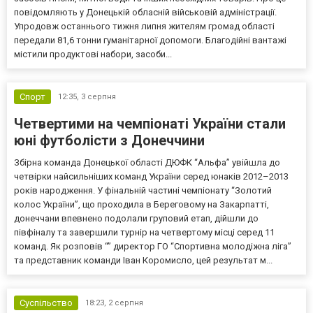
повідомляють у Донецькій обласній військовій адміністрації.
Упродовж останнього тижня липня жителям громад області
передали 81,6 тонни гуманітарної допомоги. Благодійні вантажі
містили продуктові набори, засоби...
Спорт
12:35,
3 серпня
Четвертими на чемпіонаті України стали
юні футболісти з Донеччини
Збірна команда Донецької області ДЮФК “Альфа” увійшла до
четвірки найсильніших команд України серед юнаків 2012–2013
років народження. У фінальній частині чемпіонату “Золотий
колос України”, що проходила в Береговому на Закарпатті,
донеччани впевнено подолали груповий етап, дійшли до
півфіналу та завершили турнір на четвертому місці серед 11
команд. Як розповів “” директор ГО “Спортивна молодіжна ліга”
та представник команди Іван Коромисло, цей результат м...
Суспільство
18:23,
2 серпня