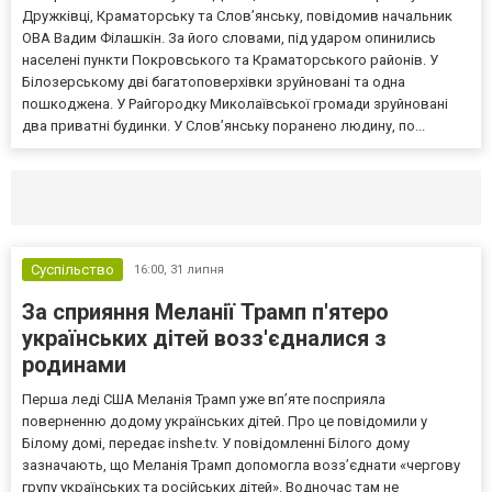
Дружківці, Краматорську та Слов’янську, повідомив начальник
ОВА Вадим Філашкін. За його словами, під ударом опинились
населені пункти Покровського та Краматорського районів. У
Білозерському дві багатоповерхівки зруйновані та одна
пошкоджена. У Райгородку Миколаївської громади зруйновані
два приватні будинки. У Слов’янську поранено людину, по...
Селидово и Новогродовке
Справочная
Так
Суспільство
16:00,
31 липня
За сприяння Меланії Трамп п'ятеро
українських дітей возз'єдналися з
родинами
Перша леді США Меланія Трамп уже впʼяте посприяла
поверненню додому українських дітей. Про це повідомили у
Білому домі, передає inshe.tv. У повідомленні Білого дому
зазначають, що Меланія Трамп допомогла возз’єднати «чергову
групу українських та російських дітей». Водночас там не