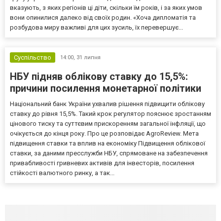
вказують, з яких регіонів ці діти, скільки їм років, і за яких умов
вони опинилися далеко від своїх родин. «Хоча дипломатія та
розбудова миру важливі для цих зусиль, їх перевершує...
Суспільство
14:00,
31 липня
НБУ підняв облікову ставку до 15,5%:
причини посилення монетарної політики
Національний банк України ухвалив рішення підвищити облікову
ставку до рівня 15,5%. Такий крок регулятор пояснює зростанням
цінового тиску та суттєвим прискоренням загальної інфляції, що
очікується до кінця року. Про це розповідає AgroReview. Мета
підвищення ставки та вплив на економіку Підвищення облікової
ставки, за даними пресслужби НБУ, спрямоване на забезпечення
привабливості гривневих активів для інвесторів, посилення
стійкості валютного ринку, а так...