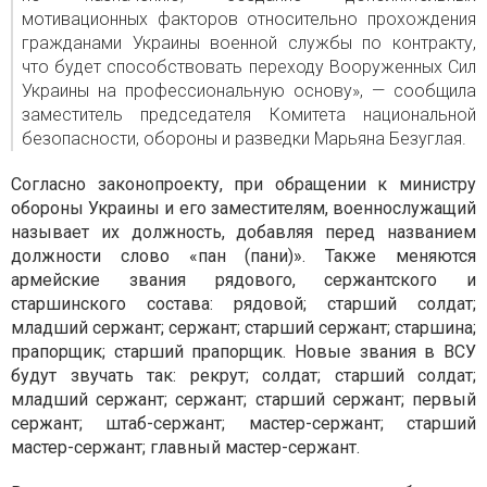
мотивационных факторов относительно прохождения
гражданами Украины военной службы по контракту,
что будет способствовать переходу Вооруженных Сил
Украины на профессиональную основу», — сообщила
заместитель председателя Комитета национальной
безопасности, обороны и разведки Марьяна Безуглая.
Согласно законопроекту, при обращении к министру
обороны Украины и его заместителям, военнослужащий
называет их должность, добавляя перед названием
должности слово «пан (пани)». Также меняются
армейские звания рядового, сержантского и
старшинского состава: рядовой; старший солдат;
младший сержант; сержант; старший сержант; старшина;
прапорщик; старший прапорщик. Новые звания в ВСУ
будут звучать так: рекрут; солдат; старший солдат;
младший сержант; сержант; старший сержант; первый
сержант; штаб-сержант; мастер-сержант; старший
мастер-сержант; главный мастер-сержант.