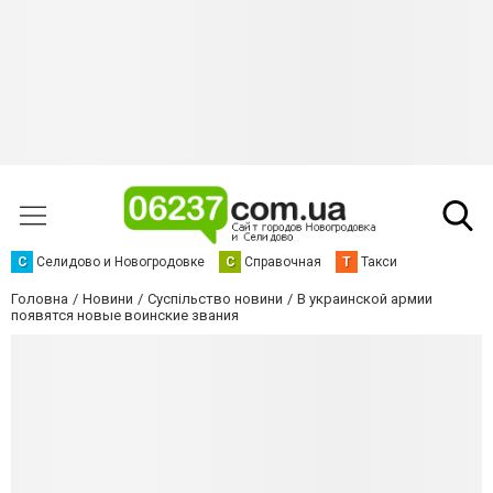
С
Селидово и Новогродовке
С
Справочная
Т
Такси
Головна
Новини
Суспільство новини
В украинской армии
появятся новые воинские звания