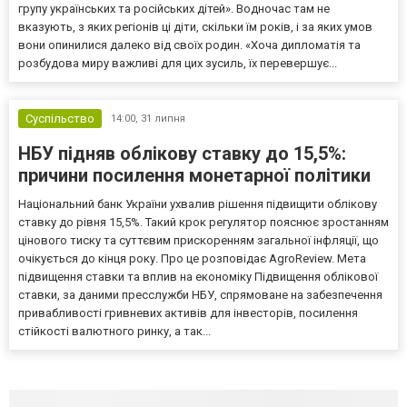
групу українських та російських дітей». Водночас там не
вказують, з яких регіонів ці діти, скільки їм років, і за яких умов
вони опинилися далеко від своїх родин. «Хоча дипломатія та
розбудова миру важливі для цих зусиль, їх перевершує...
Суспільство
14:00,
31 липня
НБУ підняв облікову ставку до 15,5%:
причини посилення монетарної політики
Національний банк України ухвалив рішення підвищити облікову
ставку до рівня 15,5%. Такий крок регулятор пояснює зростанням
цінового тиску та суттєвим прискоренням загальної інфляції, що
очікується до кінця року. Про це розповідає AgroReview. Мета
підвищення ставки та вплив на економіку Підвищення облікової
ставки, за даними пресслужби НБУ, спрямоване на забезпечення
привабливості гривневих активів для інвесторів, посилення
стійкості валютного ринку, а так...