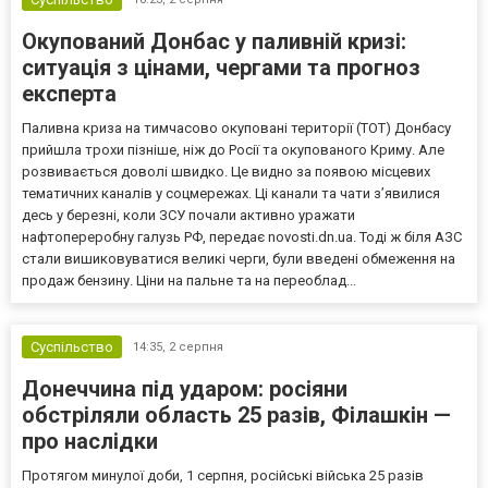
Окупований Донбас у паливній кризі:
ситуація з цінами, чергами та прогноз
експерта
Паливна криза на тимчасово окуповані території (ТОТ) Донбасу
прийшла трохи пізніше, ніж до Росії та окупованого Криму. Але
розвивається доволі швидко. Це видно за появою місцевих
тематичних каналів у соцмережах. Ці канали та чати з’явилися
десь у березні, коли ЗСУ почали активно уражати
нафтопереробну галузь РФ, передає novosti.dn.ua. Тоді ж біля АЗС
стали вишиковуватися великі черги, були введені обмеження на
продаж бензину. Ціни на пальне та на переоблад...
Суспільство
14:35,
2 серпня
Донеччина під ударом: росіяни
обстріляли область 25 разів, Філашкін —
про наслідки
Протягом минулої доби, 1 серпня, російські війська 25 разів