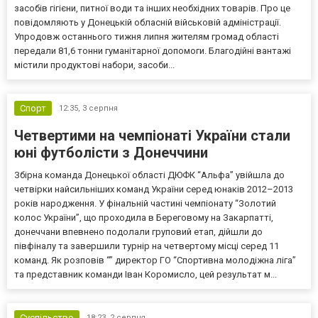
засобів гігієни, питної води та інших необхідних товарів. Про це
повідомляють у Донецькій обласній військовій адміністрації.
Упродовж останнього тижня липня жителям громад області
передали 81,6 тонни гуманітарної допомоги. Благодійні вантажі
містили продуктові набори, засоби...
Спорт
12:35,
3 серпня
Четвертими на чемпіонаті України стали
юні футболісти з Донеччини
Збірна команда Донецької області ДЮФК “Альфа” увійшла до
четвірки найсильніших команд України серед юнаків 2012–2013
років народження. У фінальній частині чемпіонату “Золотий
колос України”, що проходила в Береговому на Закарпатті,
донеччани впевнено подолали груповий етап, дійшли до
півфіналу та завершили турнір на четвертому місці серед 11
команд. Як розповів “” директор ГО “Спортивна молодіжна ліга”
та представник команди Іван Коромисло, цей результат м...
Суспільство
18:23,
2 серпня