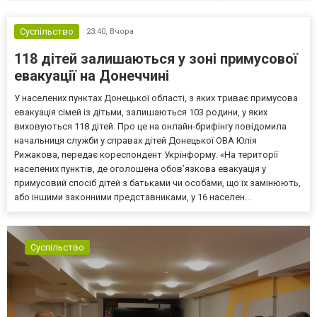
Суспільство
23:40,
Вчора
118 дітей залишаються у зоні примусової
евакуації на Донеччині
У населених пунктах Донецької області, з яких триває примусова
евакуація сімей із дітьми, залишаються 103 родини, у яких
виховуються 118 дітей. Про це на онлайн-брифінгу повідомила
начальниця служби у справах дітей Донецької ОВА Юлія
Рижакова, передає кореспондент Укрінформу. «На території
населених пунктів, де оголошена обов’язкова евакуація у
примусовий спосіб дітей з батьками чи особами, що їх замінюють,
або іншими законними представниками, у 16 населен...
Суспільство