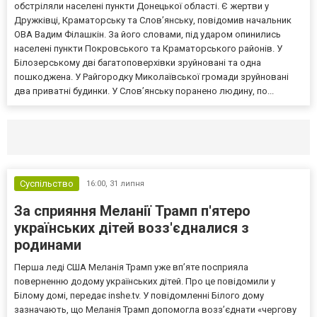
обстріляли населені пункти Донецької області. Є жертви у
Дружківці, Краматорську та Слов’янську, повідомив начальник
ОВА Вадим Філашкін. За його словами, під ударом опинились
населені пункти Покровського та Краматорського районів. У
Білозерському дві багатоповерхівки зруйновані та одна
пошкоджена. У Райгородку Миколаївської громади зруйновані
два приватні будинки. У Слов’янську поранено людину, по...
Селидово и Новогродовке
Справочная
Так
Суспільство
16:00,
31 липня
За сприяння Меланії Трамп п'ятеро
українських дітей возз'єдналися з
родинами
Перша леді США Меланія Трамп уже впʼяте посприяла
поверненню додому українських дітей. Про це повідомили у
Білому домі, передає inshe.tv. У повідомленні Білого дому
зазначають, що Меланія Трамп допомогла возз’єднати «чергову