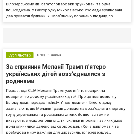
Білозерському дві багатоповерхівки зруйновані та одна
пошкоджена. У Райгородку Миколаївської громади зруйновані
два приватні будинки. У Слов’янську поранено людину, по...
Селидово и Новогродовке
Справочная
Так
Суспільство
16:00,
31 липня
За сприяння Меланії Трамп п'ятеро
українських дітей возз'єдналися з
родинами
Перша леді США Меланія Трамп уже впʼяте посприяла
поверненню додому українських дітей. Про це повідомили у
Білому домі, передає inshe.tv. У повідомленні Білого дому
зазначають, що Меланія Трамп допомогла возз’єднати «чергову
групу українських та російських дітей». Водночас там не
вказують, з яких регіонів ці діти, скільки їм років, і за яких умов
вони опинилися далеко від своїх родин. «Хоча дипломатія та
розбудова миру важливі для цих зусиль, їх перевершує...