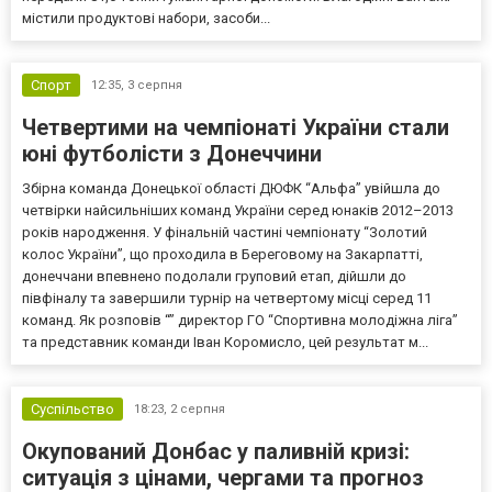
містили продуктові набори, засоби...
Спорт
12:35,
3 серпня
Четвертими на чемпіонаті України стали
юні футболісти з Донеччини
Збірна команда Донецької області ДЮФК “Альфа” увійшла до
четвірки найсильніших команд України серед юнаків 2012–2013
років народження. У фінальній частині чемпіонату “Золотий
колос України”, що проходила в Береговому на Закарпатті,
донеччани впевнено подолали груповий етап, дійшли до
півфіналу та завершили турнір на четвертому місці серед 11
команд. Як розповів “” директор ГО “Спортивна молодіжна ліга”
та представник команди Іван Коромисло, цей результат м...
Суспільство
18:23,
2 серпня
Окупований Донбас у паливній кризі:
ситуація з цінами, чергами та прогноз