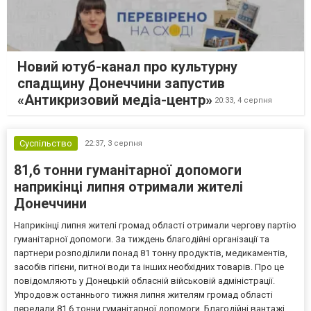
Новий ютуб-канал про культурну
спадщину Донеччини запустив
«Антикризовий медіа-центр»
20:33,
4 серпня
Суспільство
22:37,
3 серпня
81,6 тонни гуманітарної допомоги
наприкінці липня отримали жителі
Донеччини
Наприкінці липня жителі громад області отримали чергову партію
гуманітарної допомоги. За тиждень благодійні організації та
партнери розподілили понад 81 тонну продуктів, медикаментів,
засобів гігієни, питної води та інших необхідних товарів. Про це
повідомляють у Донецькій обласній військовій адміністрації.
Упродовж останнього тижня липня жителям громад області
передали 81,6 тонни гуманітарної допомоги. Благодійні вантажі