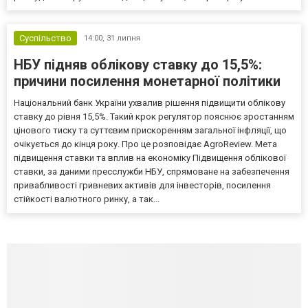
Суспільство
14:00,
31 липня
НБУ підняв облікову ставку до 15,5%:
причини посилення монетарної політики
Національний банк України ухвалив рішення підвищити облікову
ставку до рівня 15,5%. Такий крок регулятор пояснює зростанням
цінового тиску та суттєвим прискоренням загальної інфляції, що
очікується до кінця року. Про це розповідає AgroReview. Мета
підвищення ставки та вплив на економіку Підвищення облікової
ставки, за даними пресслужби НБУ, спрямоване на забезпечення
привабливості гривневих активів для інвесторів, посилення
стійкості валютного ринку, а так...