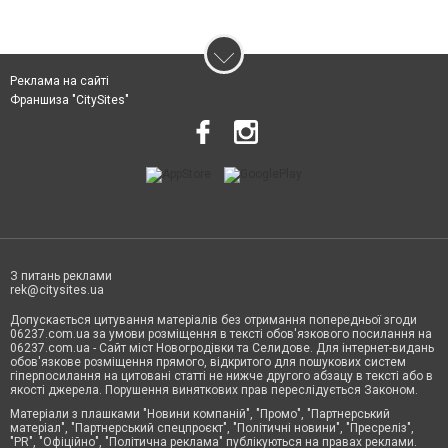
Реклама на сайті
Франшиза "CitySites"
З питань реклами
rek@citysites.ua
Допускається цитування матеріалів без отримання попередньої згоди
06237.com.ua за умови розміщення в тексті обов'язкового посилання на
06237.com.ua - Сайт міст Новогродівки та Селидове. Для інтернет-видань
обов'язкове розміщення прямого, відкритого для пошукових систем
гіперпосилання на цитовані статті не нижче другого абзацу в тексті або в
якості джерела. Порушення виняткових прав переслідується Законом.
Матеріали з плашками "Новини компаній", "Промо", "Партнерський
матеріал", "Партнерський спецпроєкт", "Політичні новини", "Пресреліз",
"PR", "Офіційно", "Політична реклама" публікуються на правах реклами.