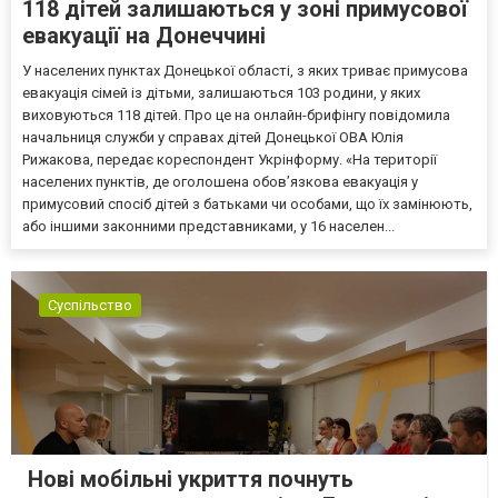
118 дітей залишаються у зоні примусової
евакуації на Донеччині
У населених пунктах Донецької області, з яких триває примусова
евакуація сімей із дітьми, залишаються 103 родини, у яких
виховуються 118 дітей. Про це на онлайн-брифінгу повідомила
начальниця служби у справах дітей Донецької ОВА Юлія
Рижакова, передає кореспондент Укрінформу. «На території
населених пунктів, де оголошена обов’язкова евакуація у
примусовий спосіб дітей з батьками чи особами, що їх замінюють,
або іншими законними представниками, у 16 населен...
Суспільство
Нові мобільні укриття почнуть