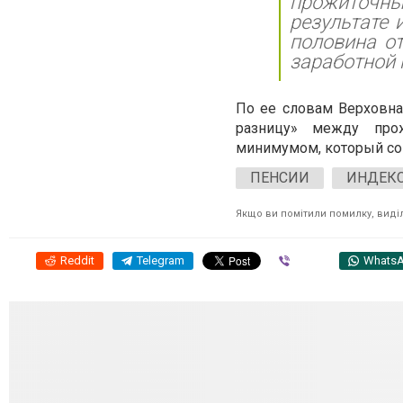
прожиточн
результате 
половина о
заработной
По ее словам Верховна
разницу» между про
минимумом, который со
ПЕНСИИ
ИНДЕК
Якщо ви помітили помилку, виділі
Reddit
Telegram
Viber
Whats