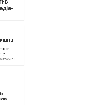
тив
едіа-
ччини
ртнери
ть у
анітарної
ів
внено
О