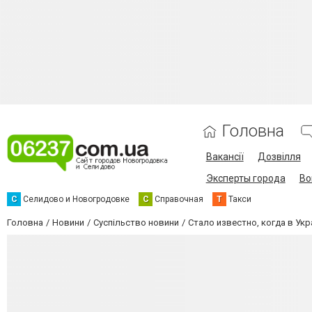
Головна
Вакансії
Дозвілля
Эксперты города
Во
С
Селидово и Новогродовке
С
Справочная
Т
Такси
Головна
Новини
Суспільство новини
Стало известно, когда в Ук