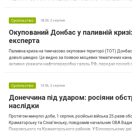
“Спортивна молодіжна ліга” та представник команди Іван Кором
Суспільство
18:23,
2 серпня
Окупований Донбас у паливній кризі:
експерта
Паливна криза на тимчасово окуповані території (ТОТ) Донбасу
доволі швидко. Це видно за появою місцевих тематичних каналі
активно уражати нафтопереробну галузь РФ, передає novosti.dn
обмеження на продаж бензину. Ціни на пальне та на переоблад
Суспільство
14:35,
2 серпня
Донеччина під ударом: росіяни обст
наслідки
Протягом минулої доби, 1 серпня, російські війська 25 разів об
Краматорську та Слов’янську, повідомив начальник ОВА Вадим
Покровського та Краматорського районів. У Білозерському дв