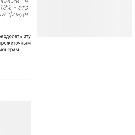
пенсий в
13% - это
ста фонда
еодолеть эту
прожиточным
ионерам.