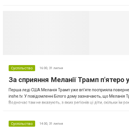
Миколаївської громади зруйновані два приватні будинки. У Сло
Селидово и Н
Суспільство
16:00,
31 липня
За сприяння Меланії Трамп п'ятеро 
Перша леді США Меланія Трамп уже впʼяте посприяла повернен
inshe.tv. У повідомленні Білого дому зазначають, що Меланія Т
Водночас там не вказують, з яких регіонів ці діти, скільки їм р
розбудова миру важливі для цих зусиль, їх перевершує...
Суспільство
14:00,
31 липня