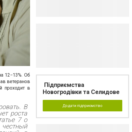
а 12−13%. Об
рав ветеранов
Підприємства
й проходит в
Новогродівки та Селидове
овать. В
Додати підприємство
чет роста
татье 7 о
 честный