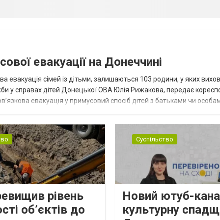
сової евакуації на Донеччині
ва евакуація сімей із дітьми, залишаються 103 родини, у яких вихо
жби у справах дітей Донецької ОВА Юлія Рижакова, передає корес
в’язкова евакуація у примусовий спосіб дітей з батьками чи особам
н...
тво
Суспільство
ревищив рівень
Новий ютуб-кана
сті об’єктів до
культурну спадщ