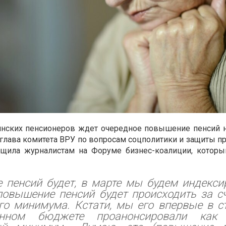
аинских пенсионеров ждет очередное повышение пенсий н
 глава комитета ВРУ по вопросам соцполитики и защиты п
бщила журналистам на Форуме бизнес-коалиции, которы
пенсий будет, в марте мы будем индексир
повышение пенсий будет происходить за с
го минимума. Кстати, мы его впервые в с
венном бюджете проанонсировали как