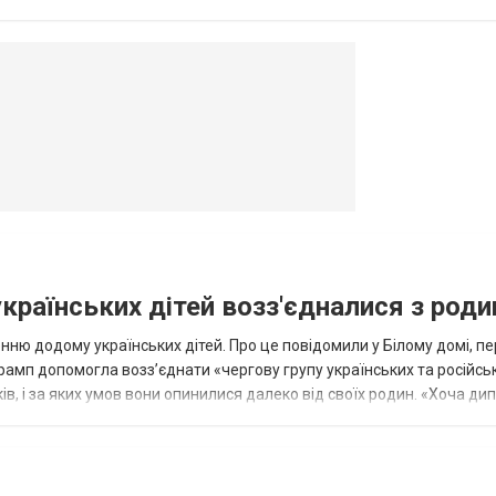
в’янську поранено людину, по...
овогродовке
Справочная
Такси
українських дітей возз'єдналися з род
ню додому українських дітей. Про це повідомили у Білому домі, п
рамп допомогла возз’єднати «чергову групу українських та російськ
оків, і за яких умов вони опинилися далеко від своїх родин. «Хоча ди