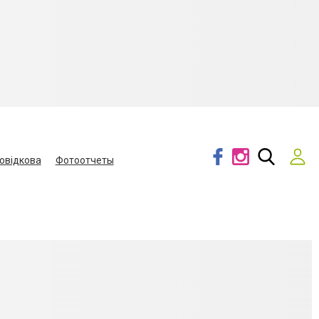
овідкова
Фотоотчеты