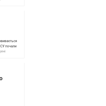
озвивається
 ЗСУ почали
дені
о