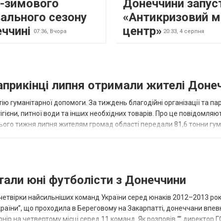
о-зимового
Донеччини запус
ального сезону
«Антикризовий м
еччині
центр»
07:36,
Вчора
20:33,
4 серпня
наприкінці липня отримали жителі Доне
ію гуманітарної допомоги. За тиждень благодійні організації та па
ігієни, питної води та інших необхідних товарів. Про це повідомляю
нього тижня липня жителям громад області передали 81,6 тонни гум
и...
тали юні футболісти з Донеччини
етвірки найсильніших команд України серед юнаків 2012–2013 рок
країни”, що проходила в Береговому на Закарпатті, донеччани впе
нір на четвертому місці серед 11 команд. Як розповів “” директор Г