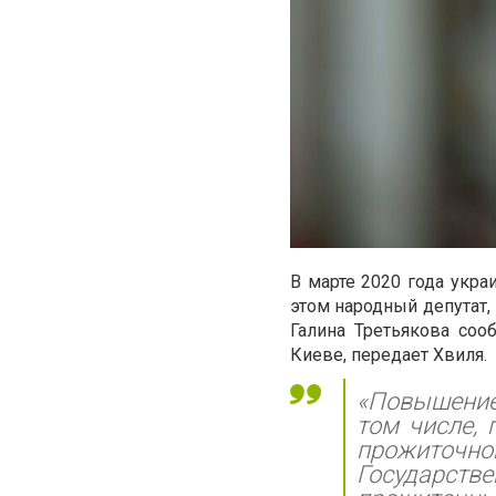
В марте 2020 года укр
этом народный депутат,
Галина Третьякова соо
Киеве, передает Хвиля.
«
Повышение 
том числе, 
прожиточно
Государст