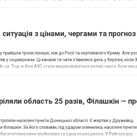
исло, цей результат м...
 ситуація з цінами, чергами та прогноз
 прийшла трохи пізніше, ніж до Росії та окупованого Криму. Але р
в у соцмережах. Ці канали та чати з’явилися десь у березні, коли
.ua. Тоді ж біля АЗС стали вишиковуватися великі черги, були вве
...
ріляли область 25 разів, Філашкін — пр
стріляли населені пункти Донецької області. Є жертви у Дружківці,
 Філашкін. За його словами, під ударом опинились населені пункти
і багатоповерхівки зруйновані та одна пошкоджена. У Райгородку