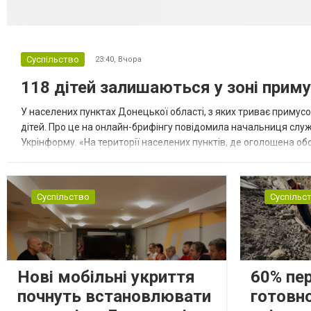
Суспільство
23:40,
Вчора
118 дітей залишаються у зоні приму
У населених пунктах Донецької області, з яких триває примусо
дітей. Про це на онлайн-брифінгу повідомила начальниця слу
Укрінформу. «На території населених пунктів, де оголошена обо
замінюють, або іншими законними представниками, у 16 населе
Суспільство
Суспільс
Нові мобільні укриття
60% пе
почнуть встановлювати
готовно