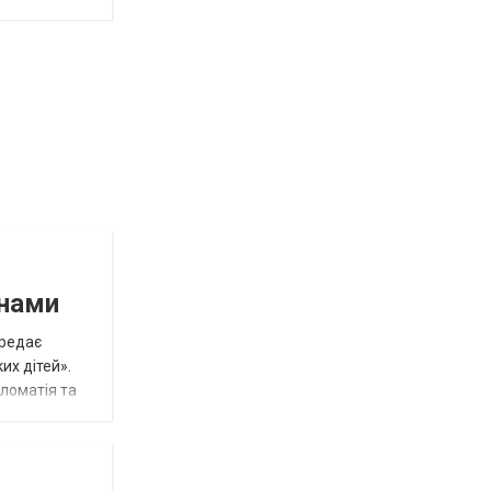
инами
ередає
их дітей».
пломатія та