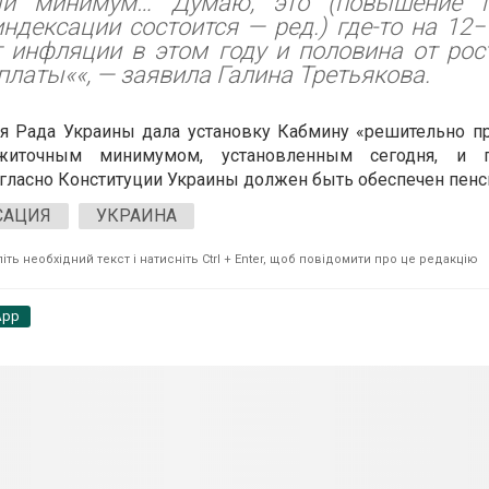
ый минимум… Думаю, это (повышение 
индексации состоится — ред.) где-то на 12−
т инфляции в этом году и половина от ро
 платы
««, — заявила Галина Третьякова.
я Рада Украины дала установку Кабмину «решительно пр
житочным минимумом, установленным сегодня, и 
гласно Конституции Украины должен быть обеспечен пенс
САЦИЯ
УКРАИНА
ть необхідний текст і натисніть Ctrl + Enter, щоб повідомити про це редакцію
App