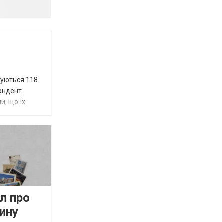
вуються 118
пондент
и, що їх
л про
ину