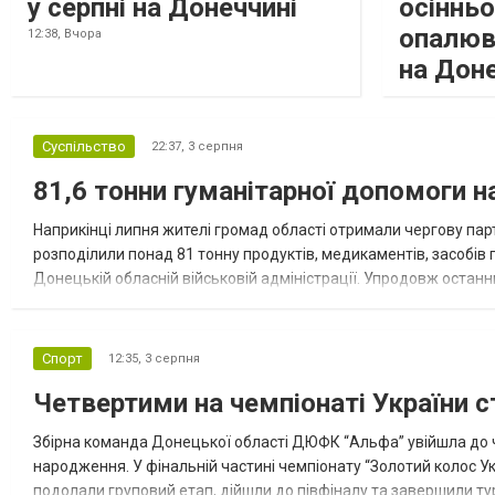
у серпні на Донеччині
осіннь
опалюв
12:38,
Вчора
на Дон
Суспільство
22:37,
3 серпня
81,6 тонни гуманітарної допомоги 
Наприкінці липня жителі громад області отримали чергову парт
розподілили понад 81 тонну продуктів, медикаментів, засобів г
Донецькій обласній військовій адміністрації. Упродовж остан
допомоги. Благодійні вантажі містили продуктові набори, засоб
Спорт
12:35,
3 серпня
Четвертими на чемпіонаті України с
Збірна команда Донецької області ДЮФК “Альфа” увійшла до ч
народження. У фінальній частині чемпіонату “Золотий колос У
подолали груповий етап, дійшли до півфіналу та завершили тур