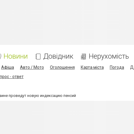
Новини
Довідник
Нерухомість
Афіша
Авто / Мото
Оголошення
Карта міста
Погода
Д
прос - ответ
раине проведут новую индексацию пенсий