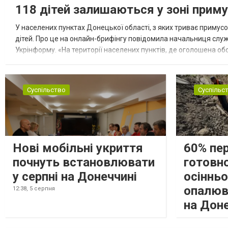
118 дітей залишаються у зоні приму
У населених пунктах Донецької області, з яких триває примусо
дітей. Про це на онлайн-брифінгу повідомила начальниця слу
Укрінформу. «На території населених пунктів, де оголошена обо
замінюють, або іншими законними представниками, у 16 населе
Суспільство
Суспільс
Нові мобільні укриття
60% пе
почнуть встановлювати
готовно
у серпні на Донеччині
осіннь
опалюв
12:38,
5 серпня
на Дон