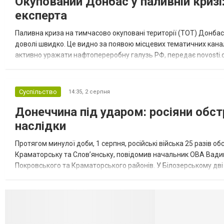
Окупований Донбас у паливній кризі:
експерта
Паливна криза на тимчасово окуповані території (ТОТ) Донбасу
доволі швидко. Це видно за появою місцевих тематичних каналі
активно уражати нафтопереробну галузь РФ, передає novosti.dn
обмеження на продаж бензину. Ціни на пальне та на переоблад
Суспільство
14:35,
2 серпня
Донеччина під ударом: росіяни обст
наслідки
Протягом минулої доби, 1 серпня, російські війська 25 разів об
Краматорську та Слов’янську, повідомив начальник ОВА Вадим
Покровського та Краматорського районів. У Білозерському дв
Миколаївської громади зруйновані два приватні будинки. У Сло
Селидово и Н