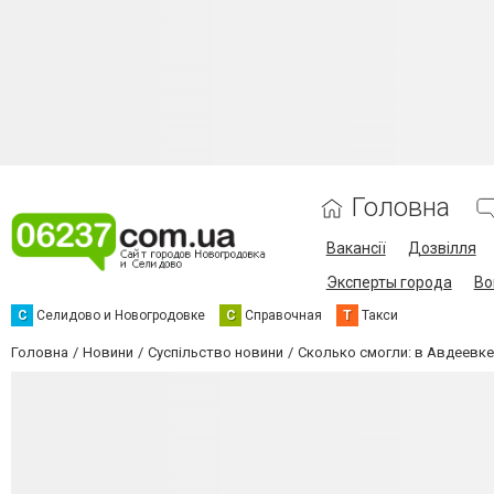
Головна
Вакансії
Дозвілля
Эксперты города
Во
С
Селидово и Новогродовке
С
Справочная
Т
Такси
Головна
Новини
Суспільство новини
Сколько смогли: в Авдеевке