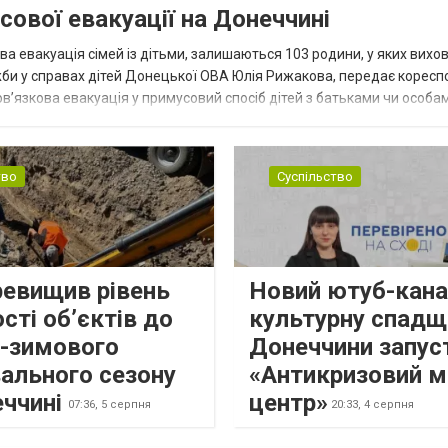
сової евакуації на Донеччині
ва евакуація сімей із дітьми, залишаються 103 родини, у яких вихо
жби у справах дітей Донецької ОВА Юлія Рижакова, передає корес
в’язкова евакуація у примусовий спосіб дітей з батьками чи особам
н...
тво
Суспільство
ревищив рівень
Новий ютуб-кана
сті об’єктів до
культурну спадщ
о-зимового
Донеччини запус
ального сезону
«Антикризовий м
еччині
центр»
07:36,
5 серпня
20:33,
4 серпня