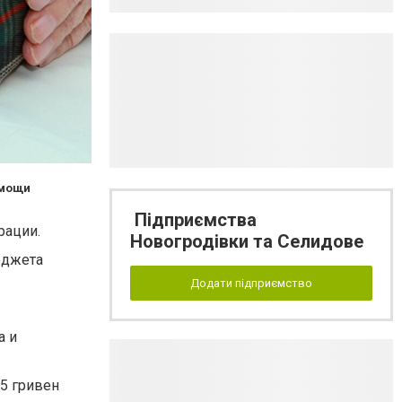
омощи
Підприємства
рации.
Новогродівки та Селидове
юджета
Додати підприємство
а и
65 гривен