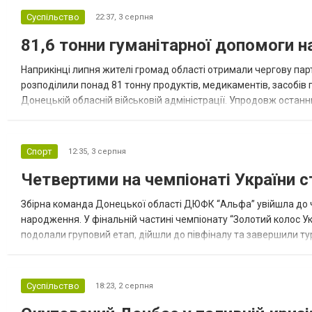
Суспільство
22:37,
3 серпня
81,6 тонни гуманітарної допомоги 
Наприкінці липня жителі громад області отримали чергову парт
розподілили понад 81 тонну продуктів, медикаментів, засобів г
Донецькій обласній військовій адміністрації. Упродовж остан
допомоги. Благодійні вантажі містили продуктові набори, засоб
Спорт
12:35,
3 серпня
Четвертими на чемпіонаті України с
Збірна команда Донецької області ДЮФК “Альфа” увійшла до ч
народження. У фінальній частині чемпіонату “Золотий колос У
подолали груповий етап, дійшли до півфіналу та завершили тур
“Спортивна молодіжна ліга” та представник команди Іван Кором
Суспільство
18:23,
2 серпня