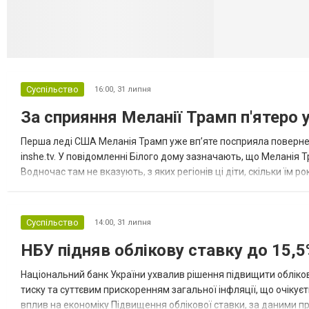
Суспільство
16:00,
31 липня
За сприяння Меланії Трамп п'ятеро 
Перша леді США Меланія Трамп уже впʼяте посприяла повернен
inshe.tv. У повідомленні Білого дому зазначають, що Меланія Т
Водночас там не вказують, з яких регіонів ці діти, скільки їм р
розбудова миру важливі для цих зусиль, їх перевершує...
Суспільство
14:00,
31 липня
НБУ підняв облікову ставку до 15,5
Національний банк України ухвалив рішення підвищити обліков
тиску та суттєвим прискоренням загальної інфляції, що очікує
вплив на економіку Підвищення облікової ставки, за даними 