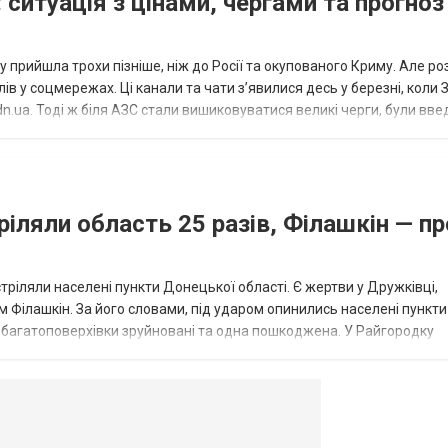
 ситуація з цінами, чергами та прогноз
 прийшла трохи пізніше, ніж до Росії та окупованого Криму. Але р
в у соцмережах. Ці канали та чати з’явилися десь у березні, коли
.ua. Тоді ж біля АЗС стали вишиковуватися великі черги, були вве
...
ріляли область 25 разів, Філашкін — пр
стріляли населені пункти Донецької області. Є жертви у Дружківці,
 Філашкін. За його словами, під ударом опинились населені пункти
і багатоповерхівки зруйновані та одна пошкоджена. У Райгородку
в’янську поранено людину, по...
овогродовке
Справочная
Такси