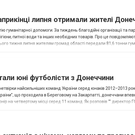
наприкінці липня отримали жителі Доне
ію гуманітарної допомоги. За тиждень благодійні організації та па
ігієни, питної води та інших необхідних товарів. Про це повідомляю
нього тижня липня жителям громад області передали 81,6 тонни гум
и...
тали юні футболісти з Донеччини
етвірки найсильніших команд України серед юнаків 2012–2013 рок
країни”, що проходила в Береговому на Закарпатті, донеччани впе
нір на четвертому місці серед 11 команд. Як розповів “” директор Г
исло, цей результат м...