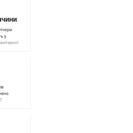
ччини
ртнери
ть у
анітарної
ів
внено
О