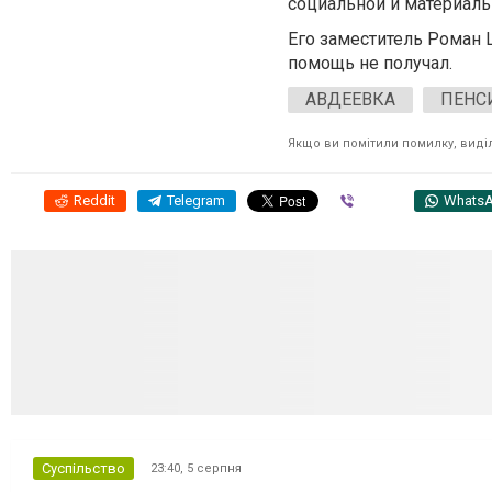
социальной и материал
Его заместитель Роман 
помощь не получал.
АВДЕЕВКА
ПЕНС
Якщо ви помітили помилку, виділі
Reddit
Telegram
Viber
Whats
Суспільство
23:40,
5 серпня