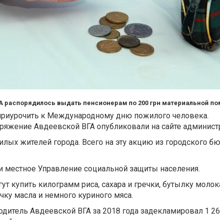
А распорядилось выдать пенсионерам по 200 грн материальной п
риурочить к Международному дню пожилого человека.
ряжение Авдеевской ВГА опубликовали на сайте админист
илых жителей города. Всего на эту акцию из городского б
и местное Управление социальной защиты населения.
ут купить килограмм риса, сахара и гречки, бутылку молок
чку масла и немного куриного мяса.
одитель Авдеевской ВГА за 2018 года задекламировал 1 2