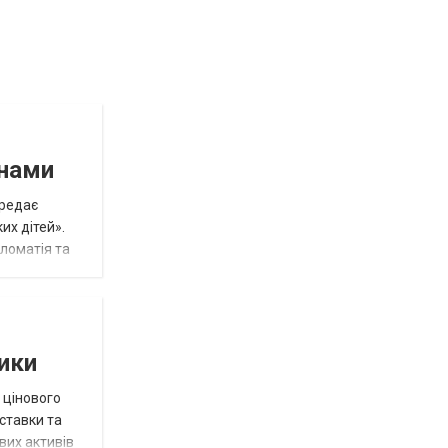
инами
ередає
их дітей».
пломатія та
тики
 цінового
 ставки та
вих активів