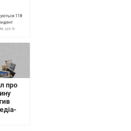
вуються 118
пондент
и, що їх
л про
ину
тив
едіа-