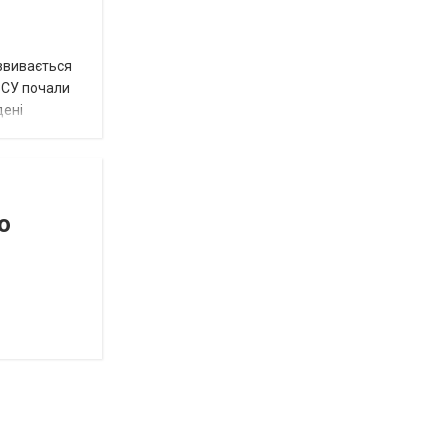
озвивається
 ЗСУ почали
дені
о