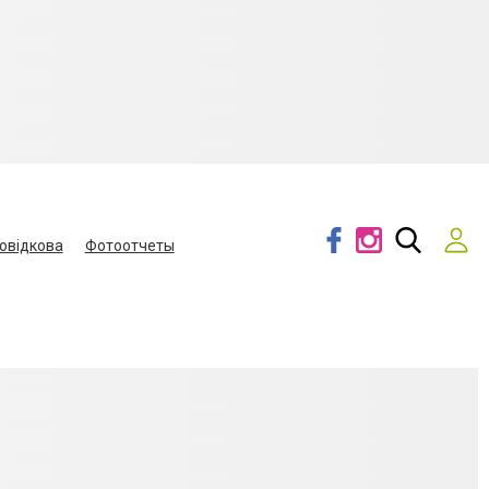
овідкова
Фотоотчеты