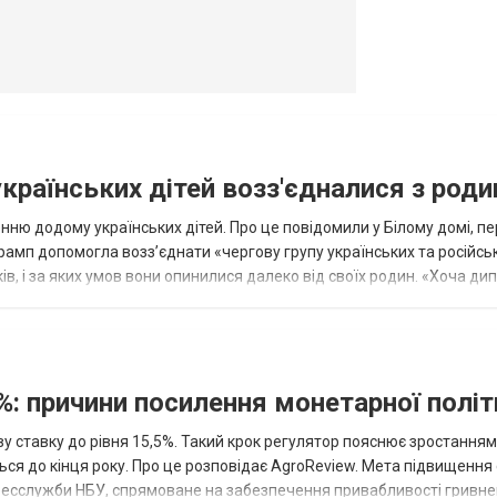
українських дітей возз'єдналися з род
ню додому українських дітей. Про це повідомили у Білому домі, п
рамп допомогла возз’єднати «чергову групу українських та російськ
оків, і за яких умов вони опинилися далеко від своїх родин. «Хоча ди
%: причини посилення монетарної полі
у ставку до рівня 15,5%. Такий крок регулятор пояснює зростанням
ться до кінця року. Про це розповідає AgroReview. Мета підвищення
пресслужби НБУ, спрямоване на забезпечення привабливості гривне