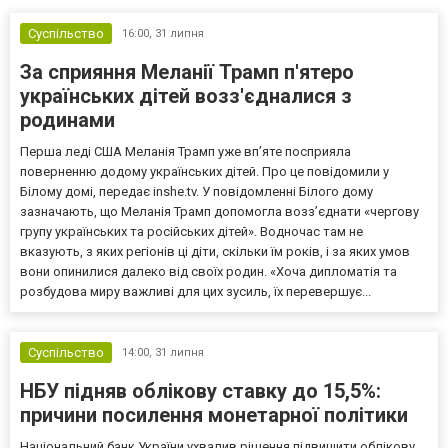
Суспільство
16:00,
31 липня
За сприяння Меланії Трамп п'ятеро
українських дітей возз'єдналися з
родинами
Перша леді США Меланія Трамп уже впʼяте посприяла
поверненню додому українських дітей. Про це повідомили у
Білому домі, передає inshe.tv. У повідомленні Білого дому
зазначають, що Меланія Трамп допомогла возз’єднати «чергову
групу українських та російських дітей». Водночас там не
вказують, з яких регіонів ці діти, скільки їм років, і за яких умов
вони опинилися далеко від своїх родин. «Хоча дипломатія та
розбудова миру важливі для цих зусиль, їх перевершує...
Суспільство
14:00,
31 липня
НБУ підняв облікову ставку до 15,5%:
причини посилення монетарної політики
Національний банк України ухвалив рішення підвищити облікову