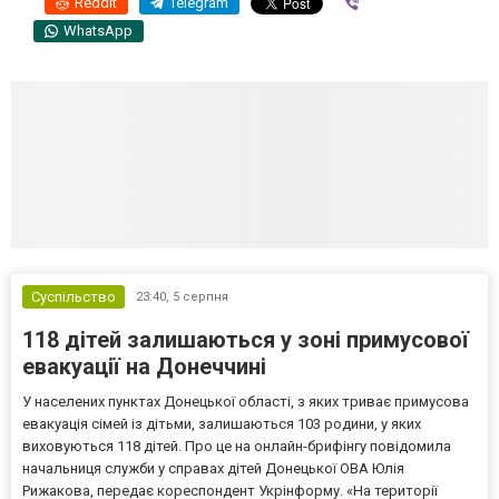
Reddit
Telegram
Viber
WhatsApp
Суспільство
23:40,
5 серпня
118 дітей залишаються у зоні примусової
евакуації на Донеччині
У населених пунктах Донецької області, з яких триває примусова
евакуація сімей із дітьми, залишаються 103 родини, у яких
виховуються 118 дітей. Про це на онлайн-брифінгу повідомила
начальниця служби у справах дітей Донецької ОВА Юлія
Рижакова, передає кореспондент Укрінформу. «На території