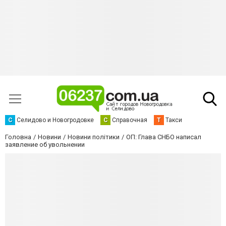
С
Селидово и Новогродовке
С
Справочная
Т
Такси
Головна
Новини
Новини політики
ОП: Глава СНБО написал
заявление об увольнении