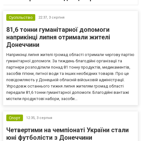
Суспільство
22:37,
3 серпня
81,6 тонни гуманітарної допомоги
наприкінці липня отримали жителі
Донеччини
Наприкінці липня жителі громад області отримали чергову партію
гуманітарної допомоги. За тиждень благодійні організації та
партнери розподілили понад 81 тонну продуктів, медикаментів,
засобів гігієни, питної води та інших необхідних товарів. Про це
повідомляють у Донецькій обласній військовій адміністрації.
Упродовж останнього тижня липня жителям громад області
передали 81,6 тонни гуманітарної допомоги. Благодійні вантажі
містили продуктові набори, засоби...
Спорт
12:35,
3 серпня
Четвертими на чемпіонаті України стали
юні футболісти з Донеччини