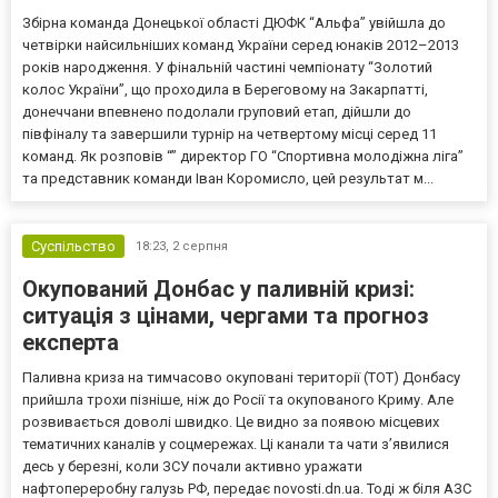
Збірна команда Донецької області ДЮФК “Альфа” увійшла до
четвірки найсильніших команд України серед юнаків 2012–2013
років народження. У фінальній частині чемпіонату “Золотий
колос України”, що проходила в Береговому на Закарпатті,
донеччани впевнено подолали груповий етап, дійшли до
півфіналу та завершили турнір на четвертому місці серед 11
команд. Як розповів “” директор ГО “Спортивна молодіжна ліга”
та представник команди Іван Коромисло, цей результат м...
Суспільство
18:23,
2 серпня
Окупований Донбас у паливній кризі:
ситуація з цінами, чергами та прогноз
експерта
Паливна криза на тимчасово окуповані території (ТОТ) Донбасу
прийшла трохи пізніше, ніж до Росії та окупованого Криму. Але
розвивається доволі швидко. Це видно за появою місцевих
тематичних каналів у соцмережах. Ці канали та чати з’явилися
десь у березні, коли ЗСУ почали активно уражати
нафтопереробну галузь РФ, передає novosti.dn.ua. Тоді ж біля АЗС