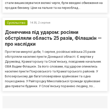
стали вишиковуватися великі черги, були введені обмеження на
продаж бензину. Ціни на пальне та на переоблад...
Суспільство
14:35,
2 серпня
Донеччина під ударом: росіяни
обстріляли область 25 разів, Філашкін —
про наслідки
Протягом минулої доби, 1 серпня, російські війська 25 разів
обстріляли населені пункти Донецької області. Є жертви у
Дружківці, Краматорську та Слов’янську, повідомив начальник
ОВА Вадим Філашкін. За його словами, під ударом опинились
населені пункти Покровського та Краматорського районів. У
Білозерському дві багатоповерхівки зруйновані та одна
пошкоджена. У Райгородку Миколаївської громади зруйновані
два приватні будинки. У Слов’янську поранено людину, по...
Селидово и Новогродовке
Справочная
Так