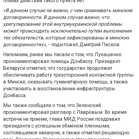
планах действий такого пункта нет.
«В данном случае не важно, с чем сравнивать минские
договоренности. В данном случае важно, что
урегулирование этой внутриукраинской проблемы
может происходить исключительно путем выполнения
тех обязательств, которые зафиксированы в минских
договоренностях»
, - подытожил Дмитрий Песков.
Напомним, ранее мы писали о том, что Лукашенко
прокомментировал помощь Донбассу. Президент
Беларуси отметил, что государство продолжит
обеспечивать работу трехсторонней контактной группы
в Минске, оказывать гуманитарную помощь, а также
участвовать в восстановлении инфраструктуры
Донбасса.
Мы также сообщали о том, что Зеленский
прокомментировал разговор с Лавровым. Во время
встречи на приеме, глава МИД России поздравил
президента с успешным обменом пленными,
состоявшимся накануне, а также отметил решающую