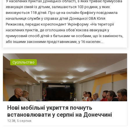
У населених пунктах Донецької області, з яких триває примусова
евакуація сімей із дітьми, залишаються 103 родини, у яких
виховуються 118 дітей. Про це на онлайн-брифінгу повідомила
начальниця служби у справах дітей Донецької ОВА Юлія
Рижакова, передає кореспондент Укрінформу. «На території
населених пунктів, де оголошена обов’язкова евакуація у
примусовий спосіб дітей з батьками чи особами, що їх замінюють,
або іншими законними представниками, у 16 населен...
Суспільство
Нові мобільні укриття почнуть
встановлювати у серпні на Донеччині
12:38,
5 серпня