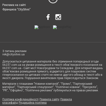
Реклама на сайті
Франшиза "CitySites"
З питань реклами
rek@citysites.ua
Допускається цитування матеріалів без отримання попередньої згоди
06237.com.ua за умови розміщення в тексті обов'язкового посилання на
06237.com.ua - Сайт міст Новогродівки та Селидове. Для інтернет-видань
обов'язкове розміщення прямого, відкритого для пошукових систем
гіперпосилання на цитовані статті не нижче другого абзацу в тексті або в
якості джерела. Порушення виняткових прав переслідується Законом.
Матеріали з плашками "Новини компаній", "Промо", "Партнерський
матеріал", "Партнерський спецпроєкт", "Політичні новини", "Пресреліз",
"PR", "Офіційно", "Політична реклама" публікуються на правах реклами.
Політика конфіденційності
Правила сайту
Правила
класифайд
Редакційна політика