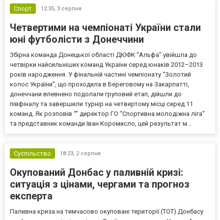
Спорт
12:35,
3 серпня
Четвертими на чемпіонаті України стали
юні футболісти з Донеччини
Збірна команда Донецької області ДЮФК “Альфа” увійшла до
четвірки найсильніших команд України серед юнаків 2012–2013
років народження. У фінальній частині чемпіонату “Золотий
колос України”, що проходила в Береговому на Закарпатті,
донеччани впевнено подолали груповий етап, дійшли до
півфіналу та завершили турнір на четвертому місці серед 11
команд. Як розповів “” директор ГО “Спортивна молодіжна ліга”
та представник команди Іван Коромисло, цей результат м...
Суспільство
18:23,
2 серпня
Окупований Донбас у паливній кризі:
ситуація з цінами, чергами та прогноз
експерта
Паливна криза на тимчасово окуповані території (ТОТ) Донбасу