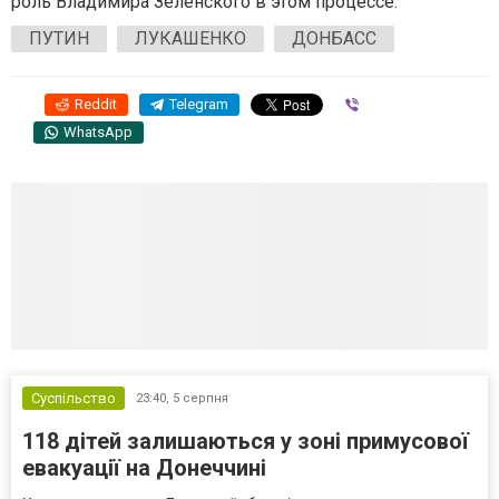
роль Владимира Зеленского в этом процессе.
ПУТИН
ЛУКАШЕНКО
ДОНБАСС
Reddit
Telegram
Viber
WhatsApp
Суспільство
23:40,
5 серпня
118 дітей залишаються у зоні примусової
евакуації на Донеччині