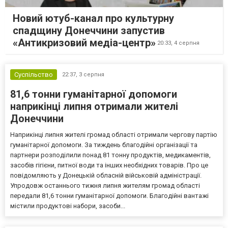
Новий ютуб-канал про культурну
спадщину Донеччини запустив
«Антикризовий медіа-центр»
20:33,
4 серпня
Суспільство
22:37,
3 серпня
81,6 тонни гуманітарної допомоги
наприкінці липня отримали жителі
Донеччини
Наприкінці липня жителі громад області отримали чергову партію
гуманітарної допомоги. За тиждень благодійні організації та
партнери розподілили понад 81 тонну продуктів, медикаментів,
засобів гігієни, питної води та інших необхідних товарів. Про це
повідомляють у Донецькій обласній військовій адміністрації.
Упродовж останнього тижня липня жителям громад області
передали 81,6 тонни гуманітарної допомоги. Благодійні вантажі
містили продуктові набори, засоби...