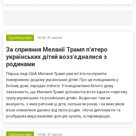
Селидово и Новогродовке
Справочная
Так
Суспільство
16:00,
31 липня
За сприяння Меланії Трамп п'ятеро
українських дітей возз'єдналися з
родинами
Перша леді США Меланія Трамп уже впʼяте посприяла
поверненню додому українських дітей. Про це повідомили у
Білому домі, передає inshe.tv. У повідомленні Білого дому
зазначають, що Меланія Трамп допомогла возз’єднати «чергову
групу українських та російських дітей». Водночас там не
вказують, з яких регіонів ці діти, скільки їм років, і за яких умов
вони опинилися далеко від своїх родин. «Хоча дипломатія та
розбудова миру важливі для цих зусиль, їх перевершує...
Суспільство
14:00,
31 липня