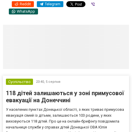
Reddit
Telegram
Viber
WhatsApp
Суспільство
23:40,
5 серпня
118 дітей залишаються у зоні примусової
евакуації на Донеччині
У населених пунктах Донецької області, з яких триває примусова
евакуація сімей із дітьми, залишаються 103 родини, у яких
виховуються 118 дітей. Про це на онлайн-брифінгу повідомила
начальниця служби у справах дітей Донецької ОВА Юлія