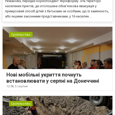
Рижакова, передає кореспондент Укрінформу. «На території
населених пунктів, де оголошена обов’язкова евакуація у
примусовий спосіб дітей з батьками чи особами, що їх замінюють,
або іншими законними представниками, у 16 населен...
Суспільство
Нові мобільні укриття почнуть
встановлювати у серпні на Донеччині
12:38,
5 серпня
Суспільство