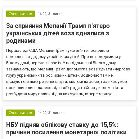
Суспільство
16:00,
31 липня
За сприяння Меланії Трамп п'ятеро
українських дітей возз'єдналися з
родинами
Перша леді США Меланія Трамп уже впʼяте посприяла
поверненню додому українських дітей. Про це повідомили у
Білому домі, передає inshe.tv. У повідомленні Білого дому
зазначають, що Меланія Трамп допомогла возз’єднати «чергову
групу українських та російських дітей». Водночас там не
вказують, з яких регіонів ці діти, скільки їм років, і за яких умов
вони опинилися далеко від своїх родин. «Хоча дипломатія та
розбудова миру важливі для цих зусиль, їх перевершує...
Суспільство
14:00,
31 липня
НБУ підняв облікову ставку до 15,5%:
причини посилення монетарної політики