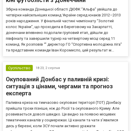
Збірна команда Донецької області ДЮФК “Альфа” увійшла до
четвірки найсильніших команд України серед юнаків 2012–2013
років народження. У фінальній частині чемпіонату “Золотий
колос України”, що проходила в Береговому на Закарпатті,
донеччани впевнено подолали груповий етап, дійшли до
півфіналу та завершили турнір на четвертому місці серед 11
команд. Як розповів “” директор ГО “Спортивна молодіжна ліга”
та представник команди Іван Коромисло, цей результат м...
Суспільство
18:23,
2 серпня
Окупований Донбас у паливній кризі:
ситуація з цінами, чергами та прогноз
експерта
Паливна криза на тимчасово окуповані території (ТОТ) Донбасу
прийшла трохи пізніше, ніж до Росії та окупованого Криму. Але
розвивається доволі швидко. Це видно за появою місцевих
тематичних каналів у соцмережах. Ці канали та чати з’явилися
десь у березні, коли ЗСУ почали активно уражати