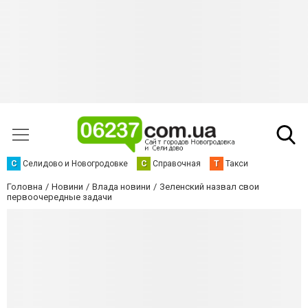
С
Селидово и Новогродовке
С
Справочная
Т
Такси
Головна
Новини
Влада новини
Зеленский назвал свои
первоочередные задачи