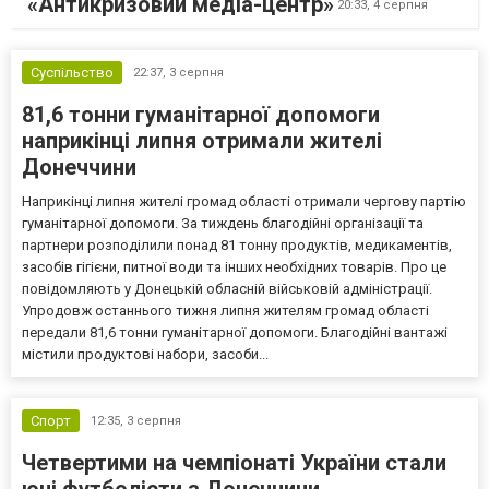
«Антикризовий медіа-центр»
20:33,
4 серпня
Суспільство
22:37,
3 серпня
81,6 тонни гуманітарної допомоги
наприкінці липня отримали жителі
Донеччини
Наприкінці липня жителі громад області отримали чергову партію
гуманітарної допомоги. За тиждень благодійні організації та
партнери розподілили понад 81 тонну продуктів, медикаментів,
засобів гігієни, питної води та інших необхідних товарів. Про це
повідомляють у Донецькій обласній військовій адміністрації.
Упродовж останнього тижня липня жителям громад області
передали 81,6 тонни гуманітарної допомоги. Благодійні вантажі
містили продуктові набори, засоби...
Спорт
12:35,
3 серпня
Четвертими на чемпіонаті України стали
юні футболісти з Донеччини