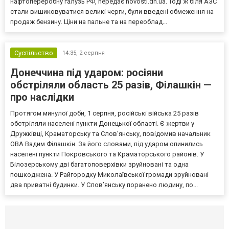
нафтопереробну галузь РФ, передає novosti.dn.ua. Тоді ж біля АЗС
стали вишиковуватися великі черги, були введені обмеження на
продаж бензину. Ціни на пальне та на переоблад...
Суспільство
14:35,
2 серпня
Донеччина під ударом: росіяни
обстріляли область 25 разів, Філашкін —
про наслідки
Протягом минулої доби, 1 серпня, російські війська 25 разів
обстріляли населені пункти Донецької області. Є жертви у
Дружківці, Краматорську та Слов’янську, повідомив начальник
ОВА Вадим Філашкін. За його словами, під ударом опинились
населені пункти Покровського та Краматорського районів. У
Білозерському дві багатоповерхівки зруйновані та одна
пошкоджена. У Райгородку Миколаївської громади зруйновані
два приватні будинки. У Слов’янську поранено людину, по...
Селидово и Новогродовке
Справочная
Так