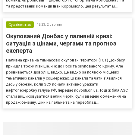
команд. Як розповів “” директор ГО “Спортивна молодіжна ліга”
та представник команди Іван Коромисло, цей результат м...
Суспільство
18:23,
2 серпня
Окупований Донбас у паливній кризі:
ситуація з цінами, чергами та прогноз
експерта
Паливна криза на тимчасово окуповані території (ТОТ) Донбасу
прийшла трохи пізніше, ніж до Росії та окупованого Криму. Але
розвивається доволі швидко. Це видно за появою місцевих
тематичних каналів у соцмережах. Ці канали та чати з’явилися
десь у березні, коли ЗСУ почали активно уражати
нафтопереробну галузь РФ, передає novosti.dn.ua. Тоді ж біля АЗС
стали вишиковуватися великі черги, були введені обмеження на
продаж бензину. Ціни на пальне та на переоблад...