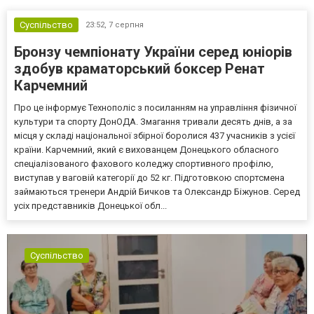
Суспільство
23:52,
7 серпня
Бронзу чемпіонату України серед юніорів
здобув краматорський боксер Ренат
Карчемний
Про це інформує Технополіс з посиланням на управління фізичної
культури та спорту ДонОДА. Змагання тривали десять днів, а за
місця у складі національної збірної боролися 437 учасників з усієї
країни. Карчемний, який є вихованцем Донецького обласного
спеціалізованого фахового коледжу спортивного профілю,
виступав у ваговій категорії до 52 кг. Підготовкою спортсмена
займаються тренери Андрій Бичков та Олександр Біжунов. Серед
усіх представників Донецької обл...
Суспільство