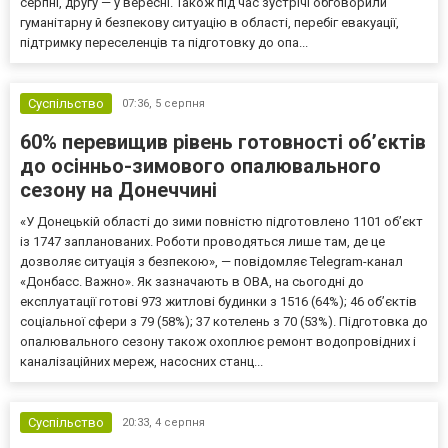
серпні, другу — у вересні. Також під час зустрічі обговорили
гуманітарну й безпекову ситуацію в області, перебіг евакуації,
підтримку переселенців та підготовку до опа...
Суспільство
07:36,
5 серпня
60% перевищив рівень готовності об’єктів
до осінньо-зимового опалювального
сезону на Донеччині
«У Донецькій області до зими повністю підготовлено 1101 об’єкт
із 1747 запланованих. Роботи проводяться лише там, де це
дозволяє ситуація з безпекою», — повідомляє Telegram-канал
«Донбасс. Важно». Як зазначають в ОВА, на сьогодні до
експлуатації готові 973 житлові будинки з 1516 (64%); 46 об’єктів
соціальної сфери з 79 (58%); 37 котелень з 70 (53%). Підготовка до
опалювального сезону також охоплює ремонт водопровідних і
каналізаційних мереж, насосних станц...
Суспільство
20:33,
4 серпня