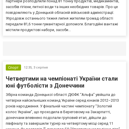
партнери розподілили понад 81 тонну продуктів, медикаментів,
засобів гігієни, питної води та інших необхідних товарів. Про це
повідомляють у Донецькій обласній військовій адміністрації.
Упродовж останнього тижня липня жителям громад області
передали 81,6 тонни гуманітарної допомоги. Благодійні вантажі
містили продуктові набори, засоби...
Селидово и Новогродовке
Справочная
Так
Спорт
12:35,
3 серпня
Четвертими на чемпіонаті України стали
юні футболісти з Донеччини
Збірна команда Донецької області ДЮФК “Альфа” увійшла до
четвірки найсильніших команд України серед юнаків 2012–2013
років народження. У фінальній частині чемпіонату “Золотий
колос України”, що проходила в Береговому на Закарпатті,
донеччани впевнено подолали груповий етап, дійшли до
півфіналу та завершили турнір на четвертому місці серед 11