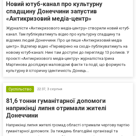
Новий ютуб-канал про культурну
спадщину Донеччини запустив
«Антикризовий медіа-центр»
Журналісти «Антикризового медіа-центру» створили новий ютуб-
канал. Там публікуватимуть відео про культурну спадщину та
відомих людей Донеччини. Про це пише «Антикризовий медіа
центр». Відтепер відео «Перевірено на сході» публікуватимуть на
новому ютуб-каналі. Нині там доступні до перегляду 13 роликів. У
проєкті «Антикризового медіа-центру» журналістка Ірина
Мартинова досліджує маловідомі факти та події, що формують
культурну й історичну ідентичність Донець...
Суспільство
22:37,
3 серпня
81,6 тонни гуманітарної допомоги
наприкінці липня отримали жителі
Донеччини
Наприкінці липня жителі громад області отримали чергову партію
гуманітарної допомоги. За тиждень благодійні організації та