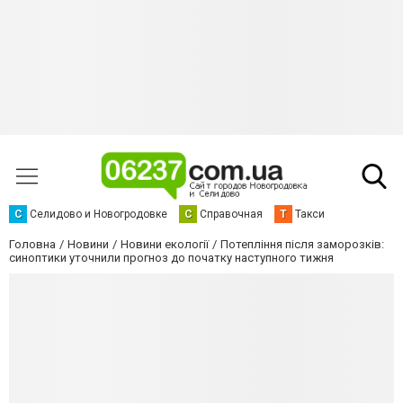
С
Селидово и Новогродовке
С
Справочная
Т
Такси
Головна
Новини
Новини екології
Потепління після заморозків:
синоптики уточнили прогноз до початку наступного тижня