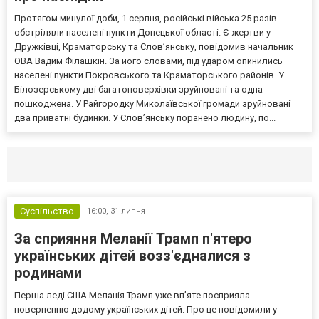
Протягом минулої доби, 1 серпня, російські війська 25 разів
обстріляли населені пункти Донецької області. Є жертви у
Дружківці, Краматорську та Слов’янську, повідомив начальник
ОВА Вадим Філашкін. За його словами, під ударом опинились
населені пункти Покровського та Краматорського районів. У
Білозерському дві багатоповерхівки зруйновані та одна
пошкоджена. У Райгородку Миколаївської громади зруйновані
два приватні будинки. У Слов’янську поранено людину, по...
Селидово и Новогродовке
Справочная
Так
Суспільство
16:00,
31 липня
За сприяння Меланії Трамп п'ятеро
українських дітей возз'єдналися з
родинами
Перша леді США Меланія Трамп уже впʼяте посприяла
поверненню додому українських дітей. Про це повідомили у