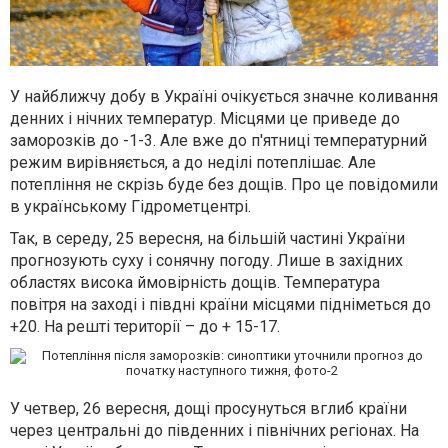
У найближчу добу
в Україні очікується значне коливання
денних і нічних температур.
Місцями це приведе до
заморозків до -1-3. Але вже до п'ятниці температурний
режим вирівняється, а до неділі потеплішає. Але
потепління не скрізь буде без дощів. Про це повідомили
в українському Гідрометцентрі.
Так,
в середу, 25 вересня,
на більшій частині України
прогнозують суху і сонячну погоду. Лише в західних
областях висока ймовірність дощів. Температура
повітря на заході і півдні країни місцями підніметься до
+20. На решті території – до + 15-17.
У четвер, 26 вересня,
дощі просунуться вглиб країни
через центральні до південних і північних регіонах. На