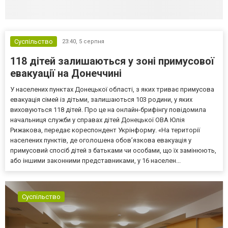
Суспільство
23:40,
5 серпня
118 дітей залишаються у зоні примусової
евакуації на Донеччині
У населених пунктах Донецької області, з яких триває примусова
евакуація сімей із дітьми, залишаються 103 родини, у яких
виховуються 118 дітей. Про це на онлайн-брифінгу повідомила
начальниця служби у справах дітей Донецької ОВА Юлія
Рижакова, передає кореспондент Укрінформу. «На території
населених пунктів, де оголошена обов’язкова евакуація у
примусовий спосіб дітей з батьками чи особами, що їх замінюють,
або іншими законними представниками, у 16 населен...
Суспільство