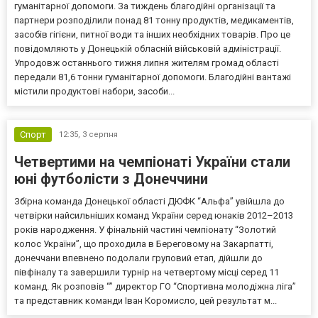
гуманітарної допомоги. За тиждень благодійні організації та
партнери розподілили понад 81 тонну продуктів, медикаментів,
засобів гігієни, питної води та інших необхідних товарів. Про це
повідомляють у Донецькій обласній військовій адміністрації.
Упродовж останнього тижня липня жителям громад області
передали 81,6 тонни гуманітарної допомоги. Благодійні вантажі
містили продуктові набори, засоби...
Спорт
12:35,
3 серпня
Четвертими на чемпіонаті України стали
юні футболісти з Донеччини
Збірна команда Донецької області ДЮФК “Альфа” увійшла до
четвірки найсильніших команд України серед юнаків 2012–2013
років народження. У фінальній частині чемпіонату “Золотий
колос України”, що проходила в Береговому на Закарпатті,
донеччани впевнено подолали груповий етап, дійшли до
півфіналу та завершили турнір на четвертому місці серед 11
команд. Як розповів “” директор ГО “Спортивна молодіжна ліга”
та представник команди Іван Коромисло, цей результат м...