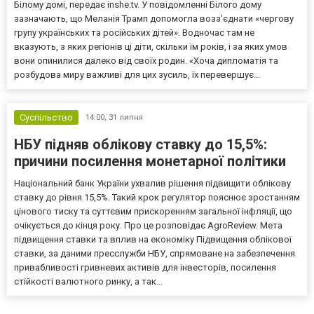
Білому домі, передає inshe.tv. У повідомленні Білого дому
зазначають, що Меланія Трамп допомогла возз’єднати «чергову
групу українських та російських дітей». Водночас там не
вказують, з яких регіонів ці діти, скільки їм років, і за яких умов
вони опинилися далеко від своїх родин. «Хоча дипломатія та
розбудова миру важливі для цих зусиль, їх перевершує...
Суспільство
14:00,
31 липня
НБУ підняв облікову ставку до 15,5%:
причини посилення монетарної політики
Національний банк України ухвалив рішення підвищити облікову
ставку до рівня 15,5%. Такий крок регулятор пояснює зростанням
цінового тиску та суттєвим прискоренням загальної інфляції, що
очікується до кінця року. Про це розповідає AgroReview. Мета
підвищення ставки та вплив на економіку Підвищення облікової
ставки, за даними пресслужби НБУ, спрямоване на забезпечення
привабливості гривневих активів для інвесторів, посилення
стійкості валютного ринку, а так...