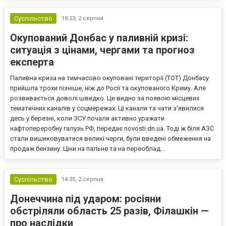
Суспільство
18:23,
2 серпня
Окупований Донбас у паливній кризі:
ситуація з цінами, чергами та прогноз
експерта
Паливна криза на тимчасово окуповані території (ТОТ) Донбасу
прийшла трохи пізніше, ніж до Росії та окупованого Криму. Але
розвивається доволі швидко. Це видно за появою місцевих
тематичних каналів у соцмережах. Ці канали та чати з’явилися
десь у березні, коли ЗСУ почали активно уражати
нафтопереробну галузь РФ, передає novosti.dn.ua. Тоді ж біля АЗС
стали вишиковуватися великі черги, були введені обмеження на
продаж бензину. Ціни на пальне та на переоблад...
Суспільство
14:35,
2 серпня
Донеччина під ударом: росіяни
обстріляли область 25 разів, Філашкін —
про наслідки