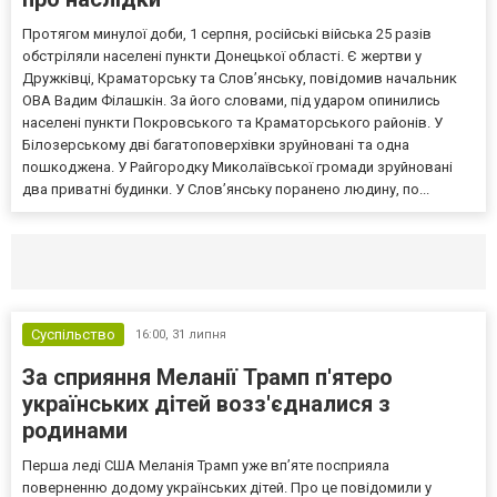
Протягом минулої доби, 1 серпня, російські війська 25 разів
обстріляли населені пункти Донецької області. Є жертви у
Дружківці, Краматорську та Слов’янську, повідомив начальник
ОВА Вадим Філашкін. За його словами, під ударом опинились
населені пункти Покровського та Краматорського районів. У
Білозерському дві багатоповерхівки зруйновані та одна
пошкоджена. У Райгородку Миколаївської громади зруйновані
два приватні будинки. У Слов’янську поранено людину, по...
Селидово и Новогродовке
Справочная
Так
Суспільство
16:00,
31 липня
За сприяння Меланії Трамп п'ятеро
українських дітей возз'єдналися з
родинами
Перша леді США Меланія Трамп уже впʼяте посприяла
поверненню додому українських дітей. Про це повідомили у