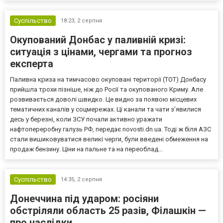
Суспільство
18:23,
2 серпня
Окупований Донбас у паливній кризі:
ситуація з цінами, чергами та прогноз
експерта
Паливна криза на тимчасово окуповані території (ТОТ) Донбасу
прийшла трохи пізніше, ніж до Росії та окупованого Криму. Але
розвивається доволі швидко. Це видно за появою місцевих
тематичних каналів у соцмережах. Ці канали та чати з’явилися
десь у березні, коли ЗСУ почали активно уражати
нафтопереробну галузь РФ, передає novosti.dn.ua. Тоді ж біля АЗС
стали вишиковуватися великі черги, були введені обмеження на
продаж бензину. Ціни на пальне та на переоблад...
Суспільство
14:35,
2 серпня
Донеччина під ударом: росіяни
обстріляли область 25 разів, Філашкін —
про наслідки