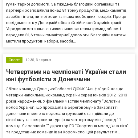
гуманітарної допомоги. За тиждень благодійні організації та
партнери розподілили понад 81 тонну продуктів, медикаментів,
засобів гігієни, питної води та інших необхідних товарів. Про це
повідомляють у Донецькій обласній військовій адміністрації.
Упродовж останнього тижня липня жителям громад області
передали 81,6 тонни гуманітарної допомоги. Благодійні вантажі
містили продуктові набори, засоби...
Спорт
12:35,
3 серпня
Четвертими на чемпіонаті України стали
юні футболісти з Донеччини
Збірна команда Донецької області ДЮФК “Альфа” увійшла до
четвірки найсильніших команд України серед юнаків 2012–2013
років народження. У фінальній частині чемпіонату “Золотий
колос України”, що проходила в Береговому на Закарпатті,
донеччани впевнено подолали груповий етап, дійшли до
півфіналу та завершили турнір на четвертому місці серед 11
команд. Як розповів “” директор ГО “Спортивна молодіжна ліга”
та представник команди Іван Коромисло, цей результат м...