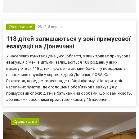
Суспільство
23:40,
5 серпня
118 дітей залишаються у зоні примусової
евакуації на Донеччині
У населених пунктах Донецької області, з яких триває примусова
евакуація сімей із дітьми, залишаються 103 родини, у яких
виховуються 118 дітей. Про це на онлайн-брифінгу повідомила
начальниця служби у справах дітей Донецької ОВА Юлія
Рижакова, передає кореспондент Укрінформу. «На території
населених пунктів, де оголошена обов’язкова евакуація у
примусовий спосіб дітей з батьками чи особами, що їх замінюють,
або іншими законними представниками, у 16 населен...
Суспільство