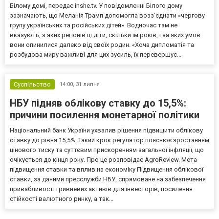
Білому домі, передає inshe.tv. У повідомленні Білого дому
зазначають, що Меланія Трамп допомогла возз’єднати «чергову
групу українських та російських дітей». Водночас там не
вказують, з яких регіонів ці діти, скільки їм років, і за яких умов
вони опинилися далеко від своїх родин. «Хоча дипломатія та
розбудова миру важливі для цих зусиль, їх перевершує...
Суспільство
14:00,
31 липня
НБУ підняв облікову ставку до 15,5%:
причини посилення монетарної політики
Національний банк України ухвалив рішення підвищити облікову
ставку до рівня 15,5%. Такий крок регулятор пояснює зростанням
цінового тиску та суттєвим прискоренням загальної інфляції, що
очікується до кінця року. Про це розповідає AgroReview. Мета
підвищення ставки та вплив на економіку Підвищення облікової
ставки, за даними пресслужби НБУ, спрямоване на забезпечення
привабливості гривневих активів для інвесторів, посилення
стійкості валютного ринку, а так...